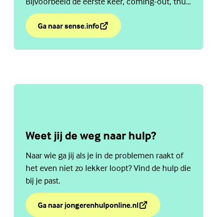
Bijvoorbeeld de eerste keer, coming-out, thuis
praten over seks en nog veel meer. Ga naar
sense.info.
Ga naar sense.info
over Podcast Sense Talk
(Externe link)
Weet jij de weg naar hulp?
Naar wie ga jij als je in de problemen raakt of
het even niet zo lekker loopt? Vind de hulp die
bij je past.
Ga naar jongerenhulponline.nl
over Weet jij de weg naar hulp?
(Externe link)