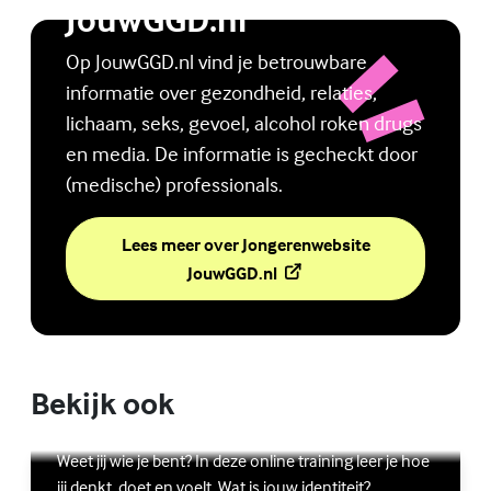
JouwGGD.nl
Op JouwGGD.nl vind je betrouwbare
informatie over gezondheid, relaties,
lichaam, seks, gevoel, alcohol roken drugs
en media. De informatie is gecheckt door
(medische) professionals.
Lees meer over Jongerenwebsite
(Externe link)
JouwGGD.nl
Bekijk ook
Online zelfhulptraining - Wie ben ik?
Lees meer over Online zelfhulptraining - Wie ben ik?
(Externe link)
Weet jij wie je bent? In deze online training leer je hoe
jij denkt, doet en voelt. Wat is jouw identiteit?