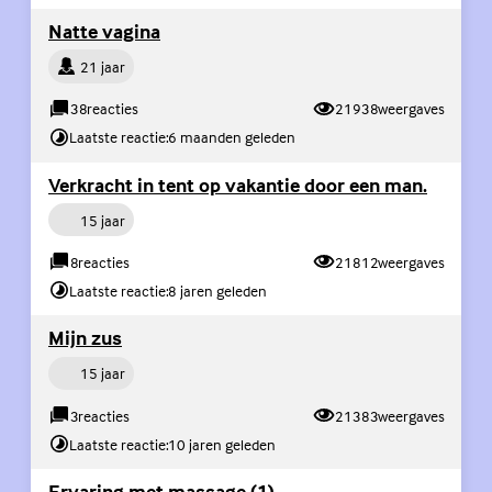
(Externe link)
Natte vagina
Persoon
21 jaar
38
reacties
21938
weergaves
Laatste reactie:
6 maanden geleden
(Extern
Verkracht in tent op vakantie door een man.
Persoon
15 jaar
8
reacties
21812
weergaves
Laatste reactie:
8 jaren geleden
(Externe link)
Mijn zus
Persoon
15 jaar
3
reacties
21383
weergaves
Laatste reactie:
10 jaren geleden
(Externe link)
Ervaring met massage (1)