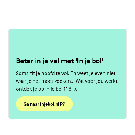
Beter in je vel met 'In je bol'
Soms zit je hoofd te vol. En weet je even niet
waar je het moet zoeken... Wat voor jou werkt,
ontdek je op In je bol (16+).
Ga naar injebol.nl
over Beter in je vel met 'In je bol'
(Externe link)