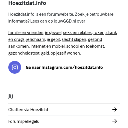
Hoezitdat.info
Hoezitdat.info is een forumwebsite. Zoek je betrouwbare
informatie? Lees dan op JouwGGD.nl over
familie en vrienden
,
je gevoel
,
seks en relaties
,
roken, drank
en drugs
,
je lichaam
,
je gebit
,
slecht slapen
,
gezond
aankomen
,
internet en mobiel
,
school en toekomst
,
gezondheidstest
,
geld
,
op jezelf wonen
.
Ga naar Instagram.com/hoezitdat.info
Jij
Chatten via Hoezitdat
Forumspelregels