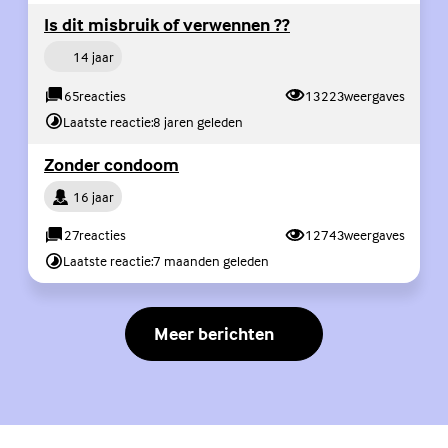
(Externe link)
Is dit misbruik of verwennen ??
Persoon
14 jaar
65
reacties
13223
weergaves
Laatste reactie:
8 jaren geleden
(Externe link)
Zonder condoom
Persoon
16 jaar
27
reacties
12743
weergaves
Laatste reactie:
7 maanden geleden
Meer berichten