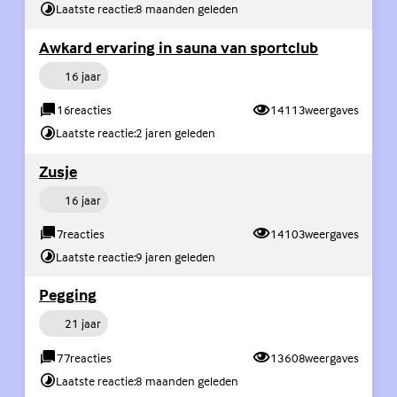
Laatste reactie:
8 maanden geleden
(Externe lin
Awkard ervaring in sauna van sportclub
Persoon
16 jaar
16
reacties
14113
weergaves
Laatste reactie:
2 jaren geleden
(Externe link)
Zusje
Persoon
16 jaar
7
reacties
14103
weergaves
Laatste reactie:
9 jaren geleden
(Externe link)
Pegging
Persoon
21 jaar
77
reacties
13608
weergaves
Laatste reactie:
8 maanden geleden