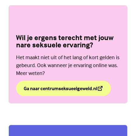
Wil je ergens terecht met jouw
nare seksuele ervaring?
Het maakt niet uit of het lang of kort gelden is
gebeurd. Ook wanneer je ervaring online was.
Meer weten?
Ga naar centrumseksueelgeweld.nl
over Wil je ergens terecht met jouw nare seksuele erv
(Externe link)