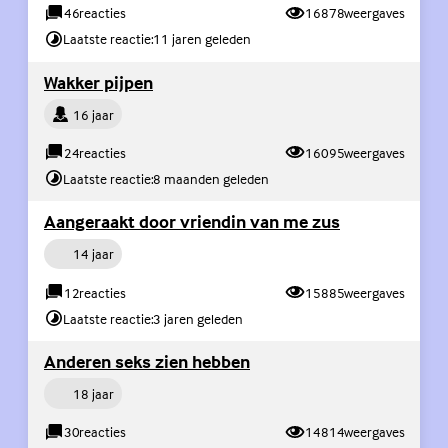
46
reacties
16878
weergaves
Laatste reactie:
11 jaren geleden
(Externe link)
Wakker pijpen
Persoon
16 jaar
24
reacties
16095
weergaves
Laatste reactie:
8 maanden geleden
(Externe link)
Aangeraakt door vriendin van me zus
Persoon
14 jaar
12
reacties
15885
weergaves
Laatste reactie:
3 jaren geleden
(Externe link)
Anderen seks zien hebben
Persoon
18 jaar
30
reacties
14814
weergaves