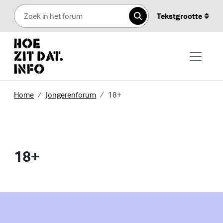
Skip to content
Tekstgrootte
Zoeken
(Externe link)
(Externe link)
Home
Jongerenforum
18+
18+