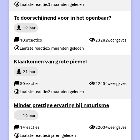
Laatste reactie:
3 maanden geleden
(Externe lin
Te doorschijnend voor in het openbaar?
Persoon
19 jaar
103
reacties
23282
weergaves
Laatste reactie:
5 maanden geleden
(Externe link)
Klaarkomen van grote piemel
Persoon
21 jaar
50
reacties
22454
weergaves
Laatste reactie:
2 maanden geleden
(Externe link
Minder prettige ervaring bij naturisme
Persoon
16 jaar
14
reacties
22034
weergaves
Laatste reactie:
6 jaren geleden