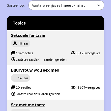
Sorteer op:
Topics
Ge
(Externe link)
Seksuele fantasie
Persoon
18 jaar
134
reacties
50425
weergaves
Laatste reactie:
4 maanden geleden
(Externe link)
Buurvrouw wou sex me!!
Persoon
16 jaar
20
reacties
48607
weergaves
Laatste reactie:
8 jaren geleden
(Externe link)
Sex met me tante