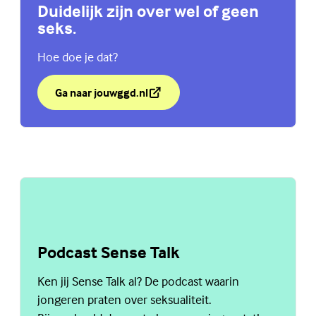
Duidelijk zijn over wel of geen
seks.
Hoe doe je dat?
Ga naar jouwggd.nl
over Duidelijk zijn over wel of geen seks.
(Externe link)
Podcast Sense Talk
Ken jij Sense Talk al? De podcast waarin
jongeren praten over seksualiteit.