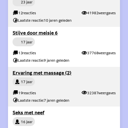
Persoon
23 jaar
12
reacties
41982
weergaves
Laatste reactie:
10 jaren geleden
(Externe link)
Stijve door meisje 6
Persoon
17 jaar
13
reacties
37768
weergaves
Laatste reactie:
9 jaren geleden
(Externe link)
Ervaring met massage (2)
Persoon
17 jaar
19
reacties
32387
weergaves
Laatste reactie:
7 jaren geleden
(Externe link)
Seks met neef
Persoon
16 jaar