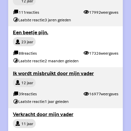
12 jaar
111
reacties
17992
weergaves
Laatste reactie:
3 jaren geleden
(Externe link)
Een beetje pijn.
Persoon
23 jaar
88
reacties
17326
weergaves
Laatste reactie:
2 maanden geleden
(Externe link)
Ik wordt misbruikt door mijn vader
Persoon
12 jaar
39
reacties
16977
weergaves
Laatste reactie:
1 jaar geleden
(Externe link)
Verkracht door mijn vader
Persoon
11 jaar