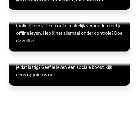
Ben jij digitaal in balans?
Scrollen, liken, appen, swipen, gamen en bingen:
Lees meer over Ben jij digitaal in balans?
(Externe link)
(online) media lijken onlosmakelijk verbonden met je
offline leven. Heb jij het allemaal onder controle? Doe
de zelftest
Vriendschap
Wil je graag andere jongeren ontmoeten, maar vind
Lees meer over Vriendschap
(Externe link)
je dat lastig? Geef je leven een sociale boost, kijk
eens op join-us.nu!