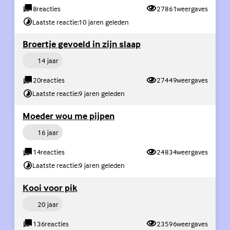
8
reacties
27861
weergaves
Laatste reactie:
10 jaren geleden
(Externe link)
Broertje gevoeld in zijn slaap
Persoon
14 jaar
20
reacties
27449
weergaves
Laatste reactie:
9 jaren geleden
(Externe link)
Moeder wou me pijpen
Persoon
16 jaar
14
reacties
24834
weergaves
Laatste reactie:
9 jaren geleden
(Externe link)
Kooi voor pik
Persoon
20 jaar
136
reacties
23596
weergaves