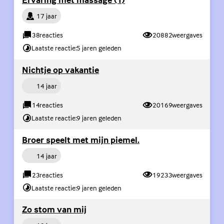
Persoon
17 jaar
38
reacties
20882
weergaves
Laatste reactie:
5 jaren geleden
(Externe link)
Nichtje op vakantie
Persoon
14 jaar
14
reacties
20169
weergaves
Laatste reactie:
9 jaren geleden
(Externe link)
Broer speelt met mijn piemel.
Persoon
14 jaar
23
reacties
19233
weergaves
Laatste reactie:
9 jaren geleden
(Externe link)
Zo stom van mij
Persoon