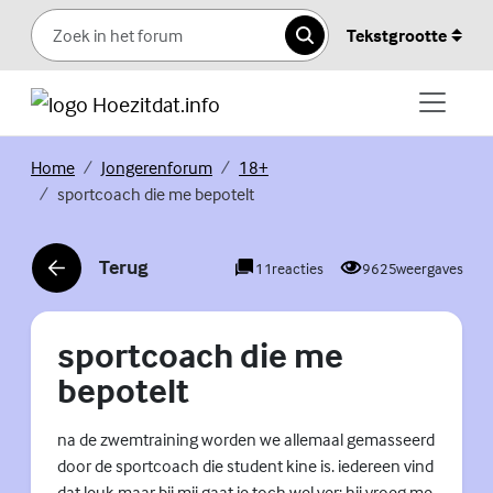
Skip to content
Tekstgrootte
Zoeken
Home
Jongerenforum
18+
sportcoach die me bepotelt
Terug
11
reacties
9625
weergaves
sportcoach die me
bepotelt
na de zwemtraining worden we allemaal gemasseerd
door de sportcoach die student kine is. iedereen vind
dat leuk maar bij mij gaat ie toch wel ver: hij vroeg me