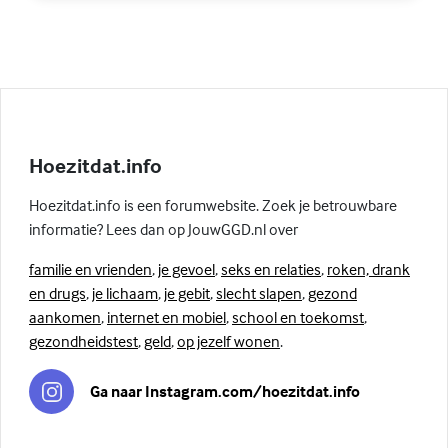
Hoezitdat.info
Hoezitdat.info is een forumwebsite. Zoek je betrouwbare
informatie? Lees dan op JouwGGD.nl over
familie en vrienden
,
je gevoel
,
seks en relaties
,
roken, drank
en drugs
,
je lichaam
,
je gebit
,
slecht slapen
,
gezond
aankomen
,
internet en mobiel
,
school en toekomst
,
gezondheidstest
,
geld
,
op jezelf wonen
.
Ga naar Instagram.com/hoezitdat.info