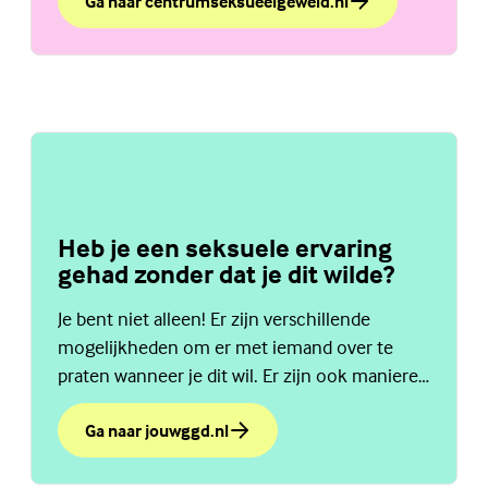
Ga naar centrumseksueelgeweld.nl
over Wil je ergens terecht met jouw nare seksuele erv
Heb je een seksuele ervaring
gehad zonder dat je dit wilde?
Je bent niet alleen! Er zijn verschillende
mogelijkheden om er met iemand over te
praten wanneer je dit wil. Er zijn ook manieren
om hulp te krijgen. Lees hier meer.
Ga naar jouwggd.nl
over Heb je een seksuele ervaring gehad zonder dat je 