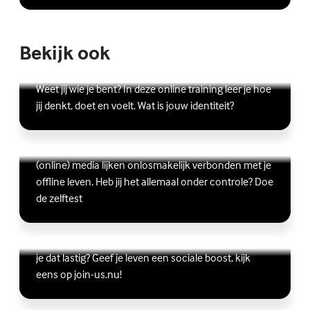
Bekijk ook
Online zelfhulptraining - Wie ben ik?
Lees meer over Online zelfhulptraining - Wie ben ik?
Weet jij wie je bent? In deze online training leer je hoe
jij denkt, doet en voelt. Wat is jouw identiteit?
Ben jij digitaal in balans?
Scrollen, liken, appen, swipen, gamen en bingen:
Lees meer over Ben jij digitaal in balans?
(online) media lijken onlosmakelijk verbonden met je
offline leven. Heb jij het allemaal onder controle? Doe
de zelftest
Vriendschap
Wil je graag andere jongeren ontmoeten, maar vind
Lees meer over Vriendschap
je dat lastig? Geef je leven een sociale boost, kijk
eens op join-us.nu!