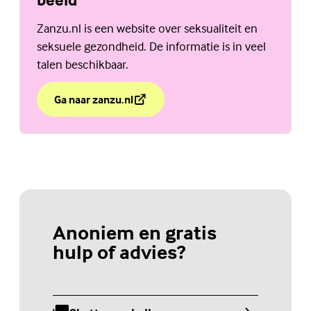
Zanzu.nl is een website over seksualiteit en
seksuele gezondheid. De informatie is in veel
talen beschikbaar.
Ga naar zanzu.nl
over Zanzu, mijn lichaam in woord en beeld
(Externe link)
Anoniem en gratis
hulp of advies?