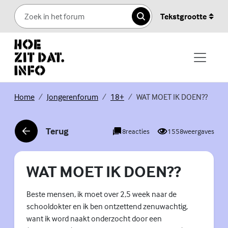
Skip to content
Tekstgrootte
Zoeken
(Externe link)
(Externe link)
(Externe link)
Home
Jongerenforum
18+
WAT MOET IK DOEN??
Terug
8
reacties
1558
weergaves
(Externe link)
WAT MOET IK DOEN??
Beste mensen, ik moet over 2,5 week naar de
schooldokter en ik ben ontzettend zenuwachtig,
want ik word naakt onderzocht door een