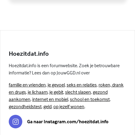
Hoezitdat.info
Hoezitdat.info is een forumwebsite. Zoek je betrouwbare
informatie? Lees dan op JouwGGD.nl over
familie en vrienden
,
je gevoel
,
seks en relaties
,
roken, drank
en drugs
,
je lichaam
,
je gebit
,
slecht slapen
,
gezond
aankomen
,
internet en mobiel
,
school en toekomst
,
gezondheidstest
,
geld
,
op jezelf wonen
.
Ga naar Instagram.com/hoezitdat.info