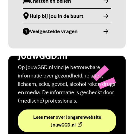
Chatten en bellen
(Externe link)
Hulp bij jou in de buurt
(Externe link)
Veelgestelde vragen
(Externe link)
Jongerenwebsite
JouwGGD.nl
Op JouwGGD.nl vind je betrouwbare
informatie over gezondheid, relaties,
lichaam, seks, gevoel, alcohol roken drugs
en media. De informatie is gecheckt door
(medische) professionals.
Lees meer over Jongerenwebsite
(Externe link)
JouwGGD.nl