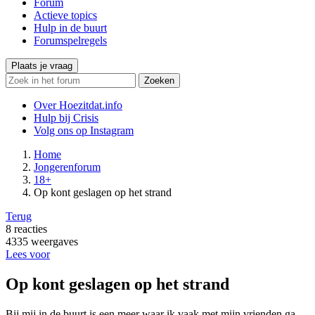
Forum
Actieve topics
Hulp in de buurt
Forumspelregels
Plaats je vraag
Zoeken
Over Hoezitdat.info
Hulp bij Crisis
Volg ons op
Instagram
Home
Jongerenforum
18+
Op kont geslagen op het strand
Terug
8
reacties
4335
weergaves
Lees voor
Op kont geslagen op het strand
Bij mij in de buurt is een meer waar ik vaak met mijn vrienden ga