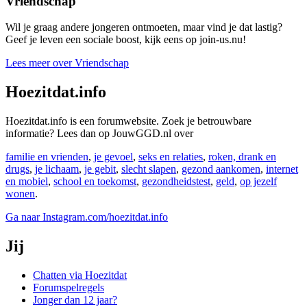
Vriendschap
Wil je graag andere jongeren ontmoeten, maar vind je dat lastig?
Geef je leven een sociale boost, kijk eens op join-us.nu!
Lees meer over Vriendschap
Hoezitdat.info
Hoezitdat.info is een forumwebsite. Zoek je betrouwbare
informatie? Lees dan op JouwGGD.nl over
familie en vrienden
,
je gevoel
,
seks en relaties
,
roken, drank en
drugs
,
je lichaam
,
je gebit
,
slecht slapen
,
gezond aankomen
,
internet
en mobiel
,
school en toekomst
,
gezondheidstest
,
geld
,
op jezelf
wonen
.
Ga naar Instagram.com/hoezitdat.info
Jij
Chatten via Hoezitdat
Forumspelregels
Jonger dan 12 jaar?