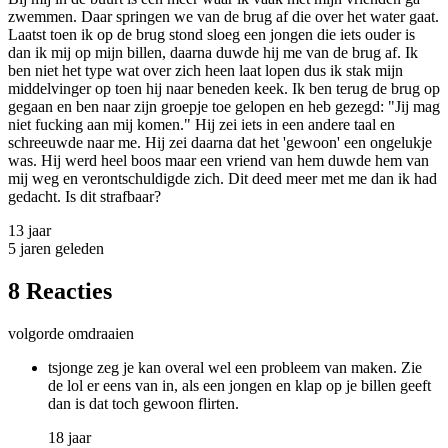
zwemmen. Daar springen we van de brug af die over het water gaat.
Laatst toen ik op de brug stond sloeg een jongen die iets ouder is
dan ik mij op mijn billen, daarna duwde hij me van de brug af. Ik
ben niet het type wat over zich heen laat lopen dus ik stak mijn
middelvinger op toen hij naar beneden keek. Ik ben terug de brug op
gegaan en ben naar zijn groepje toe gelopen en heb gezegd: "Jij mag
niet fucking aan mij komen." Hij zei iets in een andere taal en
schreeuwde naar me. Hij zei daarna dat het 'gewoon' een ongelukje
was. Hij werd heel boos maar een vriend van hem duwde hem van
mij weg en verontschuldigde zich. Dit deed meer met me dan ik had
gedacht. Is dit strafbaar?
13 jaar
5 jaren geleden
8 Reacties
volgorde omdraaien
tsjonge zeg je kan overal wel een probleem van maken. Zie
de lol er eens van in, als een jongen en klap op je billen geeft
dan is dat toch gewoon flirten.
18 jaar