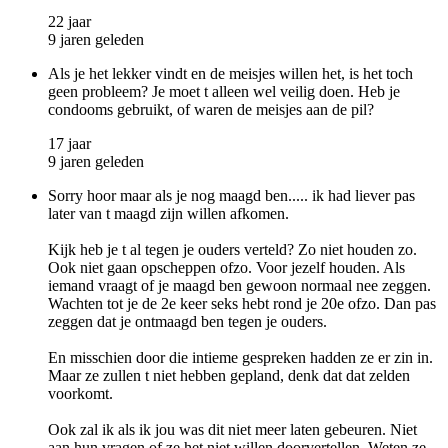
22 jaar
9 jaren geleden
Als je het lekker vindt en de meisjes willen het, is het toch
geen probleem? Je moet t alleen wel veilig doen. Heb je
condooms gebruikt, of waren de meisjes aan de pil?
17 jaar
9 jaren geleden
Sorry hoor maar als je nog maagd ben..... ik had liever pas
later van t maagd zijn willen afkomen.
Kijk heb je t al tegen je ouders verteld? Zo niet houden zo.
Ook niet gaan opscheppen ofzo. Voor jezelf houden. Als
iemand vraagt of je maagd ben gewoon normaal nee zeggen.
Wachten tot je de 2e keer seks hebt rond je 20e ofzo. Dan pas
zeggen dat je ontmaagd ben tegen je ouders.
En misschien door die intieme gespreken hadden ze er zin in.
Maar ze zullen t niet hebben gepland, denk dat dat zelden
voorkomt.
Ook zal ik als ik jou was dit niet meer laten gebeuren. Niet
aan hun vragen of ze het niet willen doorvertellen. Weten ze