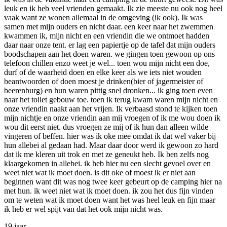
leuk en ik heb veel vrienden gemaakt. Ik zie meeste nu ook nog heel
vaak want ze wonen allemaal in de omgeving (ik ook). Ik was
samen met mijn ouders en nicht daar. een keer naar het zwemmen
kwammen ik, mijn nicht en een vriendin die we ontmoet hadden
daar naar onze tent. er lag een papiertje op de tafel dat mijn ouders
boodschapen aan het doen waren. we gingen toen gewoon op ons
telefoon chillen enzo weet je wel... toen wou mijn nicht een doe,
durf of de waarheid doen en elke keer als we iets niet wouden
beantwoorden of doen moest je drinken(bier of jagermeister of
beerenburg) en hun waren pittig snel dronken... ik ging toen even
naar het toilet gebouw toe. toen ik terug kwam waren mijn nicht en
onze vriendin naakt aan het vrijen. Ik verbaasd stond te kijken toen
mijn nichtje en onze vriendin aan mij vroegen of ik me wou doen ik
wou dit eerst niet. dus vroegen ze mij of ik hun dan alleen wilde
vingeren of beffen. hier was ik oke mee omdat ik dat wel vaker bij
hun allebei al gedaan had. Maar daar door werd ik gewoon zo hard
dat ik me kleren uit trok en met ze geneukt heb. Ik ben zelfs nog
klaargekomen in allebei. ik heb hier nu een slecht gevoel over en
weet niet wat ik moet doen. is dit oke of moest ik er niet aan
beginnen want dit was nog twee keer gebeurt op de camping hier na
met hun. ik weet niet wat ik moet doen. ik zou het dus fijn vinden
om te weten wat ik moet doen want het was heel leuk en fijn maar
ik heb er wel spijt van dat het ook mijn nicht was.
19 jaar