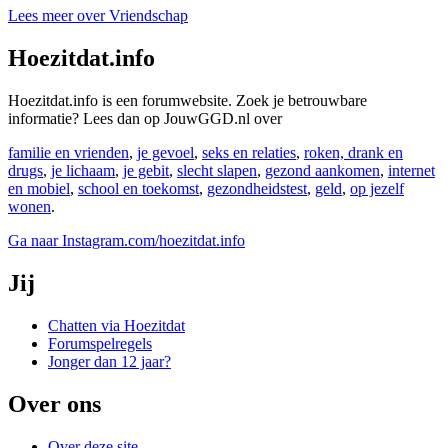
Lees meer over Vriendschap
Hoezitdat.info
Hoezitdat.info is een forumwebsite. Zoek je betrouwbare
informatie? Lees dan op JouwGGD.nl over
familie en vrienden
,
je gevoel
,
seks en relaties
,
roken, drank en
drugs
,
je lichaam
,
je gebit
,
slecht slapen
,
gezond aankomen
,
internet
en mobiel
,
school en toekomst
,
gezondheidstest
,
geld
,
op jezelf
wonen
.
Ga naar Instagram.com/hoezitdat.info
Jij
Chatten via Hoezitdat
Forumspelregels
Jonger dan 12 jaar?
Over ons
Over deze site