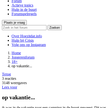
Forum
Actieve topics
Hulp in de buurt
Forumspelregels
Plaats je vraag
Zoeken
Over Hoezitdat.info
Hulp bij Crisis
Volg ons op
Instagram
Home
Jongerenforum
18+
op vakantie...
Terug
3
reacties
3148
weergaves
Lees voor
op vakantie...
ik was in de vakantie naar een camping in de buurt geweest. Dit was