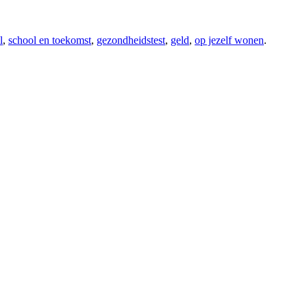
l
,
school en toekomst
,
gezondheidstest
,
geld
,
op jezelf wonen
.