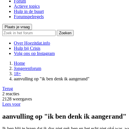
Forum
Actieve topics
Hulp in de buurt
Forumspelregels
Plaats je vraag
Zoeken
Over Hoezitdat.info
Hulp bij Crisis
Volg ons op
Instagram
Home
Jongerenforum
18+
aanvulling op "ik ben denk ik aangerand"
Terug
2
reacties
2128
weergaves
Lees voor
aanvulling op "ik ben denk ik aangerand"
Ik ben blij te lezen dat ik dus niet gek ben en het echt niet oké was. 