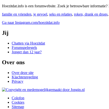
Hoezitdat.info is een forumwebsite. Zoek je betrouwbare informati
familie en vrienden
,
je gevoel
,
seks en relaties
,
roken, drank en drugs
Ga naar Instagram.com/hoezitdat.info
Jij
Chatten via Hoezitdat
Forumspelregels
Jonger dan 12 jaar?
Over ons
Over deze site
Klachtenregeling
Privacy
Colofon
Cookies
Sitemap