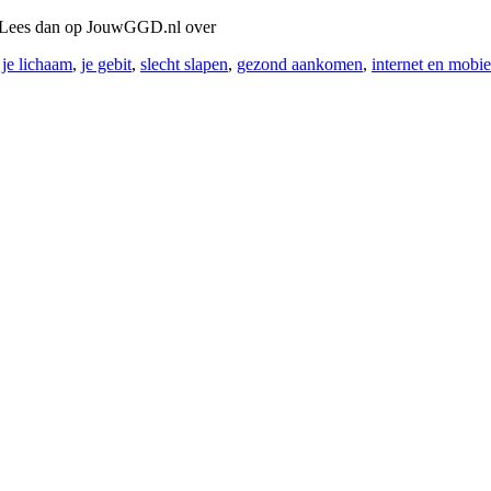
e? Lees dan op JouwGGD.nl over
,
je lichaam
,
je gebit
,
slecht slapen
,
gezond aankomen
,
internet en mobie