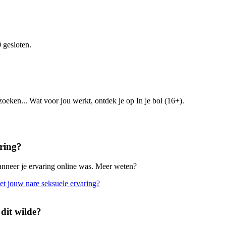
 gesloten.
zoeken... Wat voor jou werkt, ontdek je op In je bol (16+).
aring?
wanneer je ervaring online was. Meer weten?
met jouw nare seksuele ervaring?
 dit wilde?