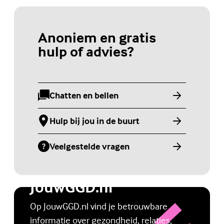
Anoniem en gratis
hulp of advies?
Chatten en bellen
(Externe link)
Hulp bij jou in de buurt
(Externe link)
Veelgestelde vragen
(Externe link)
Jongerenwebsite
JouwGGD.nl
Op JouwGGD.nl vind je betrouwbare
informatie over gezondheid, relaties,