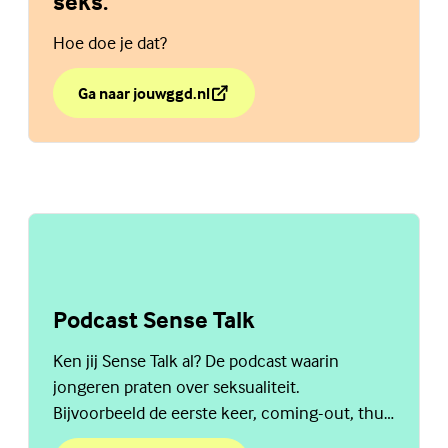
seks.
Hoe doe je dat?
Ga naar jouwggd.nl
over Duidelijk zijn over wel of geen seks.
(Externe link)
Podcast Sense Talk
Ken jij Sense Talk al? De podcast waarin
jongeren praten over seksualiteit.
Bijvoorbeeld de eerste keer, coming-out, thuis
praten over seks en nog veel meer. Ga naar