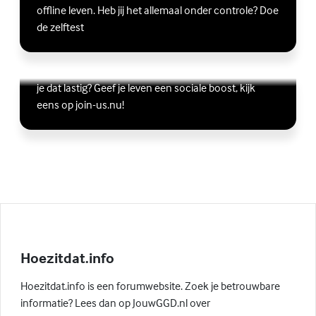
offline leven. Heb jij het allemaal onder controle? Doe
de zelftest
Vriendschap
Wil je graag andere jongeren ontmoeten, maar vind
Lees meer over Vriendschap
(Externe link)
je dat lastig? Geef je leven een sociale boost, kijk
eens op join-us.nu!
Hoezitdat.info
Hoezitdat.info is een forumwebsite. Zoek je betrouwbare
informatie? Lees dan op JouwGGD.nl over