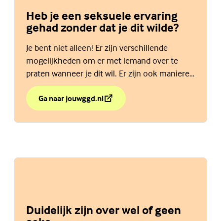
Heb je een seksuele ervaring
gehad zonder dat je dit wilde?
Je bent niet alleen! Er zijn verschillende
mogelijkheden om er met iemand over te
praten wanneer je dit wil. Er zijn ook manieren
om hulp te krijgen. Lees hier meer.
Ga naar jouwggd.nl
over Heb je een seksuele ervaring gehad zonder dat je 
(Externe link)
Duidelijk zijn over wel of geen