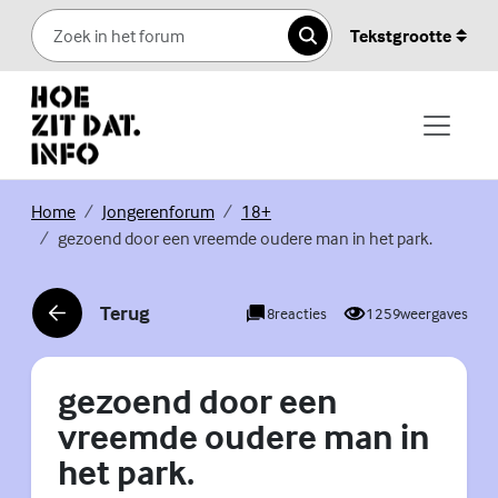
Skip to content
Tekstgrootte
Zoeken
(Externe link)
(Externe link)
(Externe link)
Home
Jongerenforum
18+
gezoend door een vreemde oudere man in het park.
Terug
8
reacties
1259
weergaves
(Externe link)
gezoend door een
vreemde oudere man in
het park.