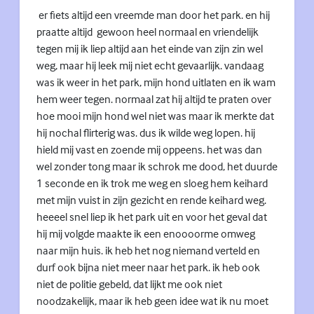
er fiets altijd een vreemde man door het park. en hij
praatte altijd gewoon heel normaal en vriendelijk
tegen mij ik liep altijd aan het einde van zijn zin wel
weg, maar hij leek mij niet echt gevaarlijk. vandaag
was ik weer in het park, mijn hond uitlaten en ik wam
hem weer tegen. normaal zat hij altijd te praten over
hoe mooi mijn hond wel niet was maar ik merkte dat
hij nochal flirterig was. dus ik wilde weg lopen. hij
hield mij vast en zoende mij oppeens. het was dan
wel zonder tong maar ik schrok me dood, het duurde
1 seconde en ik trok me weg en sloeg hem keihard
met mijn vuist in zijn gezicht en rende keihard weg.
heeeel snel liep ik het park uit en voor het geval dat
hij mij volgde maakte ik een enoooorme omweg
naar mijn huis. ik heb het nog niemand verteld en
durf ook bijna niet meer naar het park. ik heb ook
niet de politie gebeld, dat lijkt me ook niet
noodzakelijk, maar ik heb geen idee wat ik nu moet