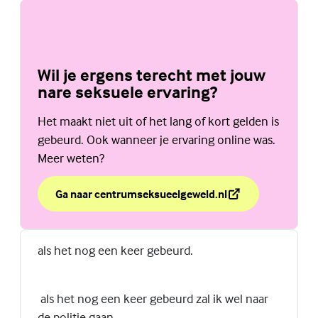
Wil je ergens terecht met jouw
nare seksuele ervaring?
Het maakt niet uit of het lang of kort gelden is
gebeurd. Ook wanneer je ervaring online was.
Meer weten?
Ga naar centrumseksueelgeweld.nl
over Wil je ergens terecht met jouw nare seksuele erv
(Externe link)
als het nog een keer gebeurd.
als het nog een keer gebeurd zal ik wel naar
de politie gaan.