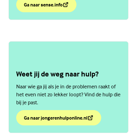
sense.info.
Ga naar sense.info
over Podcast Sense Talk
(Externe link)
Weet jij de weg naar hulp?
Naar wie ga jij als je in de problemen raakt of
het even niet zo lekker loopt? Vind de hulp die
bij je past.
Ga naar jongerenhulponline.nl
over Weet jij de weg naar hulp?
(Externe link)