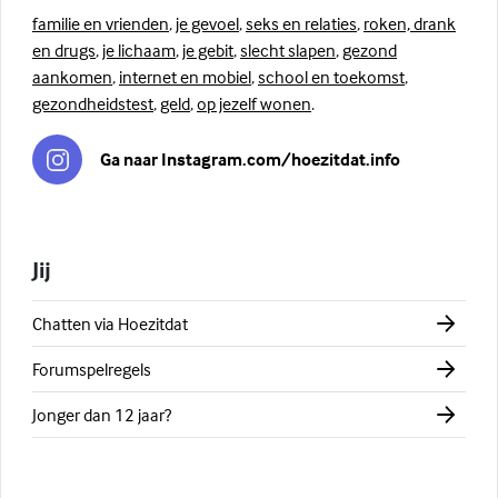
familie en vrienden
,
je gevoel
,
seks en relaties
,
roken, drank
en drugs
,
je lichaam
,
je gebit
,
slecht slapen
,
gezond
aankomen
,
internet en mobiel
,
school en toekomst
,
gezondheidstest
,
geld
,
op jezelf wonen
.
Ga naar Instagram.com/hoezitdat.info
Jij
Chatten via Hoezitdat
Forumspelregels
Jonger dan 12 jaar?