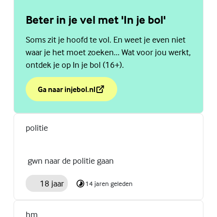
Beter in je vel met 'In je bol'
Soms zit je hoofd te vol. En weet je even niet
waar je het moet zoeken... Wat voor jou werkt,
ontdek je op In je bol (16+).
Ga naar injebol.nl
over Beter in je vel met 'In je bol'
(Externe link)
politie
gwn naar de politie gaan
18 jaar
14 jaren geleden
hm