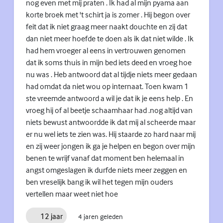
nog even met mij praten . Ik had al mijn pyama aan
korte broek met 't schirt ja is zomer . Hij begon over
feit dat ik niet graag meer naakt douchte en zij dat
dan niet meer hoefde te doen als ik dat niet wilde . Ik
had hem vroeger al eens in vertrouwen genomen
dat ik soms thuis in mijn bed iets deed en vroeg hoe
nu was . Heb antwoord dat al tijdje niets meer gedaan
had omdat da niet wou op internaat. Toen kwam 1
ste vreemde antwoord a wil je dat ik je eens help . En
vroeg hij of al beetje schaamhaar had .nog altijd van
niets bewust antwoordde ik dat mij al scheerde maar
er nu wel iets te zien was. Hij staarde zo hard naar mij
en zij weer jongen ik ga je helpen en begon over mijn
benen te wrijf vanaf dat moment ben helemaal in
angst omgeslagen ik durfde niets meer zeggen en
ben vreselijk bang ik wil het tegen mijn ouders
vertellen maar weet niet hoe
12 jaar
4 jaren geleden