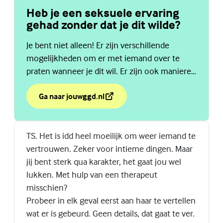
Heb je een seksuele ervaring
gehad zonder dat je dit wilde?
Je bent niet alleen! Er zijn verschillende
mogelijkheden om er met iemand over te
praten wanneer je dit wil. Er zijn ook manieren
om hulp te krijgen. Lees hier meer.
Ga naar jouwggd.nl
over Heb je een seksuele ervaring gehad zonder dat je 
(Externe link)
TS. Het is idd heel moeilijk om weer iemand te
vertrouwen. Zeker voor intieme dingen. Maar
jij bent sterk qua karakter, het gaat jou wel
lukken. Met hulp van een therapeut
misschien?
Probeer in elk geval eerst aan haar te vertellen
wat er is gebeurd. Geen details, dat gaat te ver.