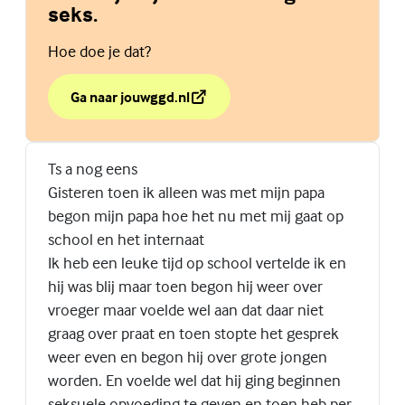
seks.
Hoe doe je dat?
Ga naar jouwggd.nl
over Duidelijk zijn over wel of geen seks.
(Externe link)
Ts a nog eens
Gisteren toen ik alleen was met mijn papa
begon mijn papa hoe het nu met mij gaat op
school en het internaat
Ik heb een leuke tijd op school vertelde ik en
hij was blij maar toen begon hij weer over
vroeger maar voelde wel aan dat daar niet
graag over praat en toen stopte het gesprek
weer even en begon hij over grote jongen
worden. En voelde wel dat hij ging beginnen
seksuele opvoeding te geven en toen heb per