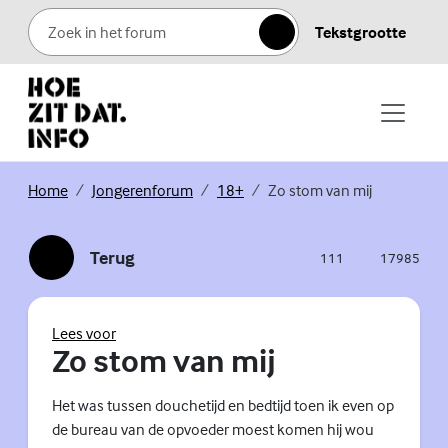
Skip to content
Tekstgrootte
Zoeken
(Externe link)
(Externe link)
(Externe link)
Home
Jongerenforum
18+
Zo stom van mij
Terug
111
17985
(Externe link)
reacties
weergaves
(Externe link)
Lees voor
Zo stom van mij
Het was tussen douchetijd en bedtijd toen ik even op
de bureau van de opvoeder moest komen hij wou