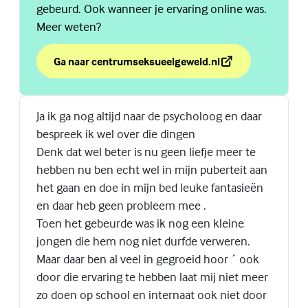
gebeurd. Ook wanneer je ervaring online was.
Meer weten?
Ga naar centrumseksueelgeweld.nl
over Wil je ergens terecht met jouw nare seksuele erv
(Externe link)
Ja ik ga nog altijd naar de psycholoog en daar
bespreek ik wel over die dingen
Denk dat wel beter is nu geen liefje meer te
hebben nu ben echt wel in mijn puberteit aan
het gaan en doe in mijn bed leuke fantasieën
en daar heb geen probleem mee .
Toen het gebeurde was ik nog een kleine
jongen die hem nog niet durfde verweren.
Maar daar ben al veel in gegroeid hoor ´ ook
door die ervaring te hebben laat mij niet meer
zo doen op school en internaat ook niet door