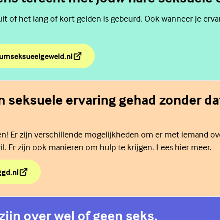
it of het lang of kort gelden is gebeurd. Ook wanneer je erva
rumseksueelgeweld.nl
rgens terecht met jouw nare seksuele ervaring?
n seksuele ervaring gehad zonder dat
een! Er zijn verschillende mogelijkheden om er met iemand ov
il. Er zijn ook manieren om hulp te krijgen. Lees hier meer.
ggd.nl
en seksuele ervaring gehad zonder dat je dit wilde?
zijn over wel of geen seks.