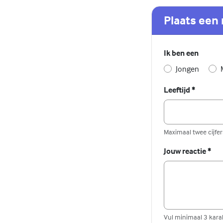
Plaats een 
Ik ben een
Jongen
Leeftijd
*
Maximaal twee cijfers
Jouw reactie
*
Vul minimaal 3 karak