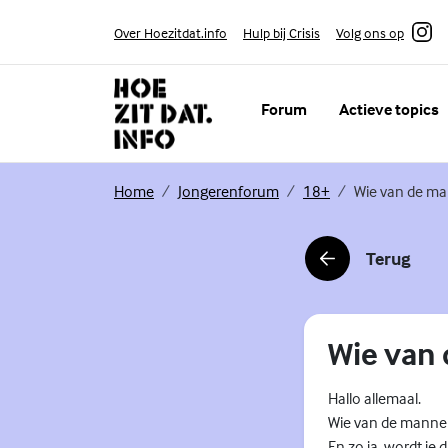
Skip to content
Volg ons op
Over Hoezitdat.info
Hulp bij Crisis
Instagram
Forum
Actieve topics
(Externe link)
(Externe link)
(Externe link)
Home
Jongerenforum
18+
Wie van de ma
Terug
(Externe link)
Wie van 
Hallo allemaal.
Wie van de mannen
En zo ja, wordt je 