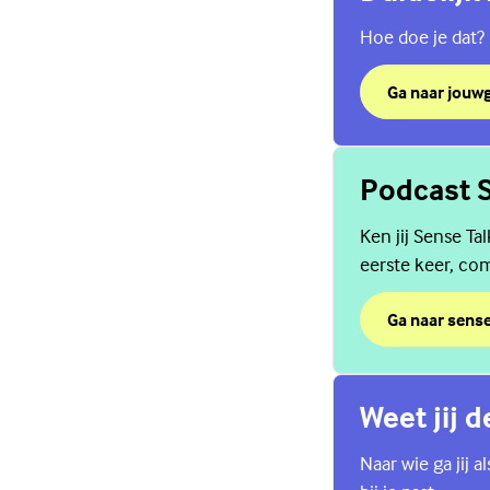
Hoe doe je dat?
Ga naar jouw
over Duidelijk
(Externe link)
Podcast S
Ken jij Sense Ta
eerste keer, com
Ga naar sense
over Podcast 
(Externe link)
Weet jij 
Naar wie ga jij 