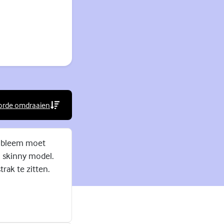
orde omdraaien
rne link)
robleem moet
n skinny model.
trak te zitten.