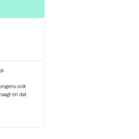
p.
jongens ook
raagt en dat