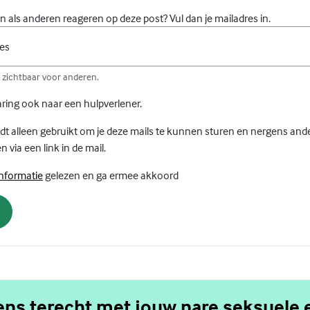
gen als anderen reageren op deze post? Vul dan je mailadres in.
res
et zichtbaar voor anderen.
aring ook naar een hulpverlener.
dt alleen gebruikt om je deze mails te kunnen sturen en nergens ander
n via een link in de mail.
(Externe link)
informatie
gelezen en ga ermee akkoord
gens terecht met jouw nare seksuele 