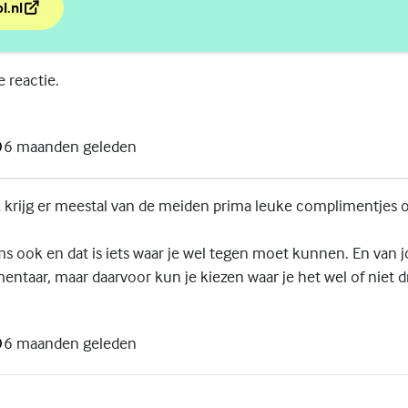
l.nl
e vel met 'In je bol'
e reactie.
6 maanden geleden
k krijg er meestal van de meiden prima leuke complimentjes o
s ook en dat is iets waar je wel tegen moet kunnen. En van 
ntaar, maar daarvoor kun je kiezen waar je het wel of niet d
6 maanden geleden