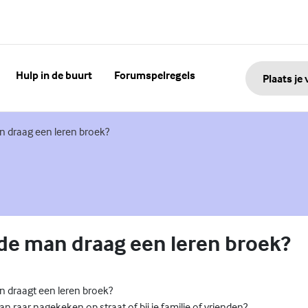
Hulp in de buurt
Forumspelregels
Plaats je
n draag een leren broek?
de man draag een leren broek?
 draagt een leren broek?
dan raar nagekeken op straat of bij je familie of vrienden?