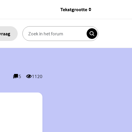
Tekstgrootte
 vraag
Zoeken
5
1120
reacties
weergaves