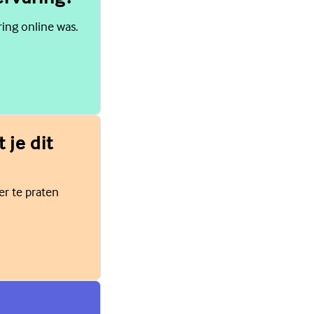
ring online was.
 je dit
er te praten