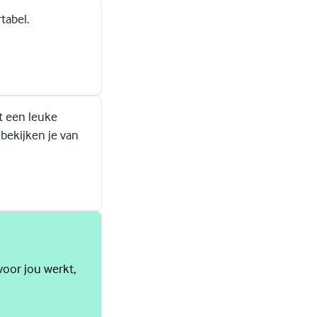
tabel.
t een leuke
bekijken je van
voor jou werkt,