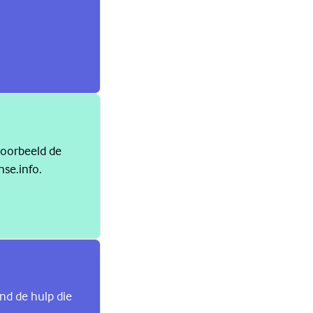
jvoorbeeld de
nse.info.
ind de hulp die