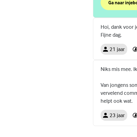
Ga naar injebo
over Beter in j
(Externe link)
Hoi, dank voor j
Fijne dag.
21 jaar
Niks mis mee. I
Van jongens som
vervelend comme
helpt ook wat.
23 jaar