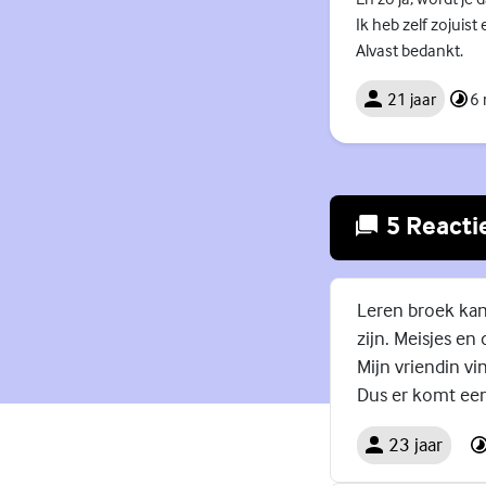
Ik heb zelf zojuis
Alvast bedankt.
21 jaar
6
5 Reacti
Leren broek kan
zijn. Meisjes en
Mijn vriendin vi
Dus er komt een
23 jaar