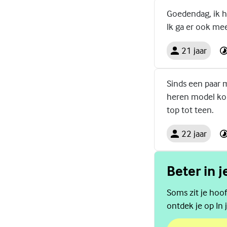
Goedendag, ik he
Ik ga er ook mee
21 jaar
Sinds een paar 
heren model kon
top tot teen.
22 jaar
Beter in j
Soms zit je hoof
ontdek je op In j