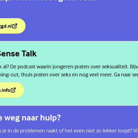
ggd.nl
 zijn over wel of geen seks.
ense Talk
lk al? De podcast waarin jongeren praten over seksualiteit. Bi
ing-out, thuis praten over seks en nog veel meer. Ga naar se
.info
Sense Talk
de weg naar hulp?
als je in de problemen raakt of het even niet zo lekker loopt? V