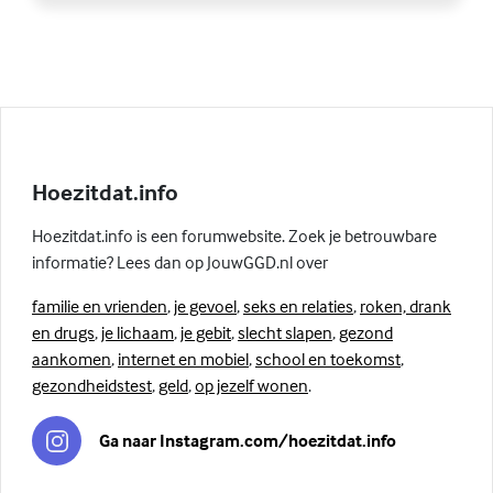
Hoezitdat.info
Hoezitdat.info is een forumwebsite. Zoek je betrouwbare
informatie? Lees dan op JouwGGD.nl over
familie en vrienden
,
je gevoel
,
seks en relaties
,
roken, drank
en drugs
,
je lichaam
,
je gebit
,
slecht slapen
,
gezond
aankomen
,
internet en mobiel
,
school en toekomst
,
gezondheidstest
,
geld
,
op jezelf wonen
.
Ga naar Instagram.com/hoezitdat.info