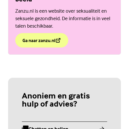
Zanzu.nl is een website over seksualiteit en
seksuele gezondheid. De informatie is in veel
talen beschikbaar.
Ga naar zanzu.nl
over Zanzu, mijn lichaam in woord en beeld
(Externe link)
Anoniem en gratis
hulp of advies?
Chatten en bellen