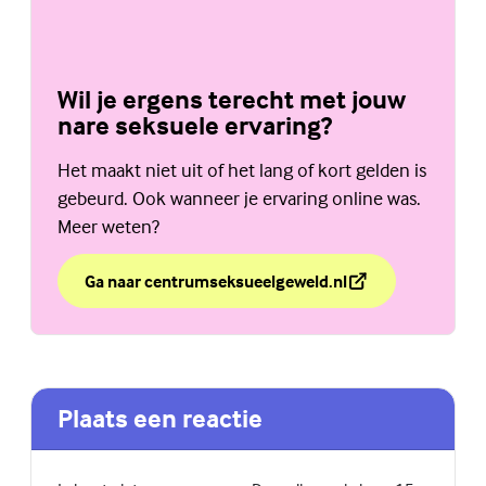
Wil je ergens terecht met jouw
nare seksuele ervaring?
Het maakt niet uit of het lang of kort gelden is
gebeurd. Ook wanneer je ervaring online was.
Meer weten?
Ga naar centrumseksueelgeweld.nl
over Wil je ergens terecht met jouw nare seksuele erv
(Externe link)
Plaats een reactie