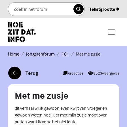
Skip to content
Tekstgrootte
Zoeken
(Externe link)
(Externe link)
(Externe link)
Home
Jongerenforum
18+
Met me zusje
Terug
6
reacties
8523
weergaves
(Externe link)
Met me zusje
dit verhaal wil ik gewoon even kwijt van vroeger en
gewoon weten hoe ik er met mijn zusje moet over
praten want ik vond het niet leuk.