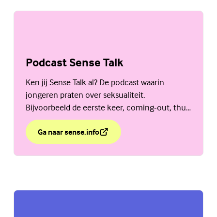
Podcast Sense Talk
Ken jij Sense Talk al? De podcast waarin
jongeren praten over seksualiteit.
Bijvoorbeeld de eerste keer, coming-out, thuis
praten over seks en nog veel meer. Ga naar
sense.info.
Ga naar sense.info
over Podcast Sense Talk
(Externe link)