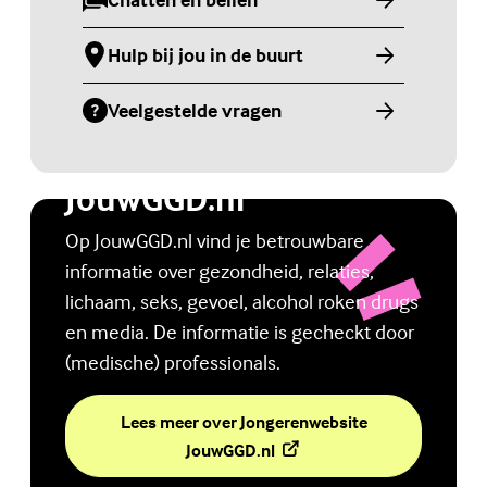
(Externe link)
Hulp bij jou in de buurt
(Externe link)
Veelgestelde vragen
(Externe link)
Jongerenwebsite
JouwGGD.nl
Op JouwGGD.nl vind je betrouwbare
informatie over gezondheid, relaties,
lichaam, seks, gevoel, alcohol roken drugs
en media. De informatie is gecheckt door
(medische) professionals.
Lees meer over Jongerenwebsite
(Externe link)
JouwGGD.nl