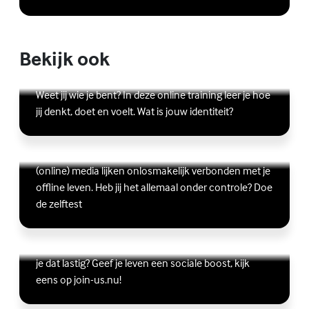
Bekijk ook
Online zelfhulptraining - Wie ben ik?
Lees meer over Online zelfhulptraining - Wie ben ik?
(Externe link)
Weet jij wie je bent? In deze online training leer je hoe
jij denkt, doet en voelt. Wat is jouw identiteit?
Ben jij digitaal in balans?
Scrollen, liken, appen, swipen, gamen en bingen:
Lees meer over Ben jij digitaal in balans?
(Externe link)
(online) media lijken onlosmakelijk verbonden met je
offline leven. Heb jij het allemaal onder controle? Doe
de zelftest
Vriendschap
Wil je graag andere jongeren ontmoeten, maar vind
Lees meer over Vriendschap
(Externe link)
je dat lastig? Geef je leven een sociale boost, kijk
eens op join-us.nu!