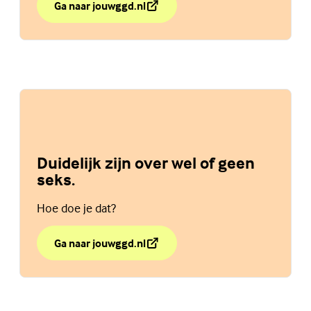
Ga naar jouwggd.nl
over Heb je een seksuele ervaring gehad zonder dat je 
(Externe link)
Duidelijk zijn over wel of geen
seks.
Hoe doe je dat?
Ga naar jouwggd.nl
over Duidelijk zijn over wel of geen seks.
(Externe link)