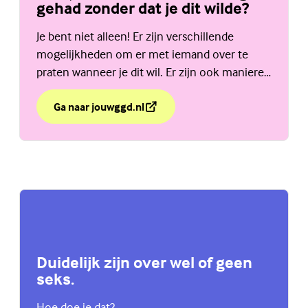
gehad zonder dat je dit wilde?
Je bent niet alleen! Er zijn verschillende
mogelijkheden om er met iemand over te
praten wanneer je dit wil. Er zijn ook manieren
om hulp te krijgen. Lees hier meer.
Ga naar jouwggd.nl
over Heb je een seksuele ervaring gehad zonder dat je 
(Externe link)
Duidelijk zijn over wel of geen
seks.
Hoe doe je dat?