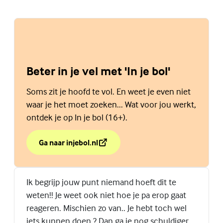
Beter in je vel met 'In je bol'
Soms zit je hoofd te vol. En weet je even niet
waar je het moet zoeken... Wat voor jou werkt,
ontdek je op In je bol (16+).
Ga naar injebol.nl
over Beter in je vel met 'In je bol'
(Externe link)
Ik begrijp jouw punt niemand hoeft dit te
weten!! Je weet ook niet hoe je pa erop gaat
reageren. Mischien zo van.. Je hebt toch wel
iets kunnen doen ? Dan ga je nog schuldiger