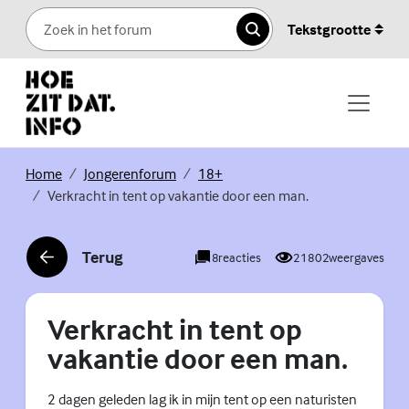
Skip to content
Tekstgrootte
Zoeken
(Externe link)
(Externe link)
(Externe link)
Home
Jongerenforum
18+
Verkracht in tent op vakantie door een man.
Terug
8
reacties
21802
weergaves
(Externe link)
Verkracht in tent op
vakantie door een man.
2 dagen geleden lag ik in mijn tent op een naturisten