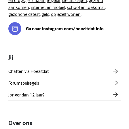
en drugs
,
je lichaam
,
je gebit
,
slecht slapen
,
gezond
aankomen
,
internet en mobiel
,
school en toekomst
,
gezondheidstest
,
geld
,
op jezelf wonen
.
Ga naar Instagram.com/hoezitdat.info
Jij
Chatten via Hoezitdat
Forumspelregels
Jonger dan 12 jaar?
Over ons