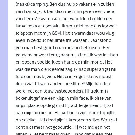
(naakt) camping. Ben dus nu op vakantie in zuiden
van Frankrijk. Ik ben daar met mijn pa en een vriend
van hem. Ze waren aan het wandelen hadden een
lange bosroute gepakt. Ik wou niet mee dus lag wat
te appen met mijn GSM. Het is warm daar wou vlug
even in de doucheruimte fris wassen. Daar stond
een man best groot naar me aan het kijken . Ben
gauw maar weer terug naar mijn tent. Ik was in slaap
en opeens voelde ik een hand op mijn mond . Het
was die man die ik eerder zag. Ik had super angst hij
had een mes bij zich. Hij zei in Engels dat ik moest
doen wat hij wou anders he kill me!! Mijn handen
werd met een touw vastgebonden. Hij trok mijn
boxer uit gaf me een klap in mijn face. Ik piste van
angst plaste op de grond hij lachte gemeen. Hij zat
aan mijn piemel nu. Hij had die in zijn mond hij bijtte
op de eikel. Het deed pijn ik kreeg een stijve. Wou dat
echt niet maar het gebeurde. Hij was me aan het
pijpen ik liet hem maar doen . Bang dat ik een mes