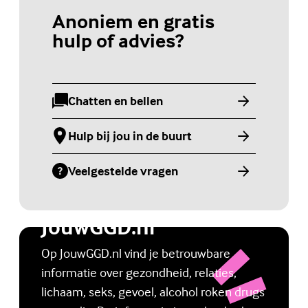
Anoniem en gratis
hulp of advies?
Chatten en bellen
(Externe link)
Hulp bij jou in de buurt
(Externe link)
Veelgestelde vragen
(Externe link)
Jongerenwebsite
JouwGGD.nl
Op JouwGGD.nl vind je betrouwbare
informatie over gezondheid, relaties,
lichaam, seks, gevoel, alcohol roken drugs