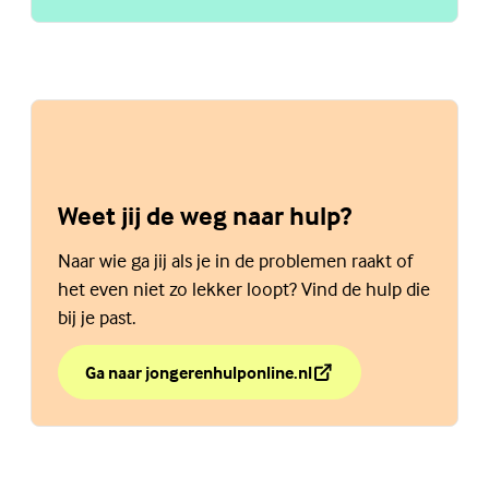
Weet jij de weg naar hulp?
Naar wie ga jij als je in de problemen raakt of
het even niet zo lekker loopt? Vind de hulp die
bij je past.
Ga naar jongerenhulponline.nl
over Weet jij de weg naar hulp?
(Externe link)