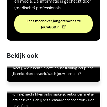
en media. De informatie is gecheckt door
(medische) professionals.
Lees meer over Jongerenwebsite
(Externe link)
JouwGGD.nl
Bekijk ook
Online zelfhulptraining - Wie ben ik?
Lees meer over Online zelfhulptraining - Wie ben ik?
(Externe link)
Weet jij wie je bent? In deze online training leer je hoe
jij denkt, doet en voelt. Wat is jouw identiteit?
Ben jij digitaal in balans?
Scrollen, liken, appen, swipen, gamen en bingen:
Lees meer over Ben jij digitaal in balans?
(Externe link)
(online) media lijken onlosmakelijk verbonden met je
offline leven. Heb jij het allemaal onder controle? Doe
de zelftest