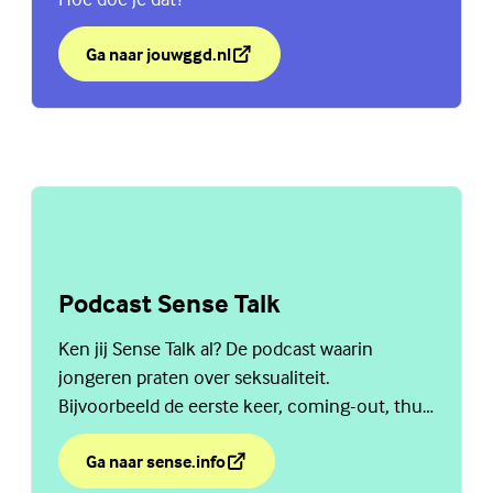
Ga naar jouwggd.nl
over Duidelijk zijn over wel of geen seks.
(Externe link)
Podcast Sense Talk
Ken jij Sense Talk al? De podcast waarin
jongeren praten over seksualiteit.
Bijvoorbeeld de eerste keer, coming-out, thuis
praten over seks en nog veel meer. Ga naar
sense.info.
Ga naar sense.info
over Podcast Sense Talk
(Externe link)