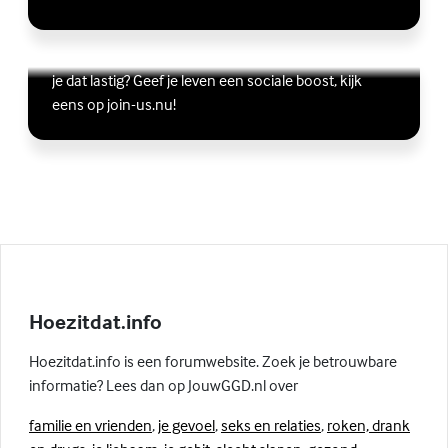
Vriendschap
Wil je graag andere jongeren ontmoeten, maar vind
Lees meer over Vriendschap
(Externe link)
je dat lastig? Geef je leven een sociale boost, kijk
eens op join-us.nu!
Hoezitdat.info
Hoezitdat.info is een forumwebsite. Zoek je betrouwbare
informatie? Lees dan op JouwGGD.nl over
familie en vrienden
,
je gevoel
,
seks en relaties
,
roken, drank