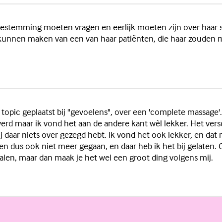
oestemming moeten vragen en eerlijk moeten zijn over haar se
 kunnen maken van een van haar patiënten, die haar zouden 
en topic geplaatst bij "gevoelens", over een 'complete massag
d maar ik vond het aan de andere kant wèl lekker. Het versch
 jij daar niets over gezegd hebt. Ik vond het ook lekker, en d
n dus ook niet meer gegaan, en daar heb ik het bij gelaten. Of
len, maar dan maak je het wel een groot ding volgens mij.