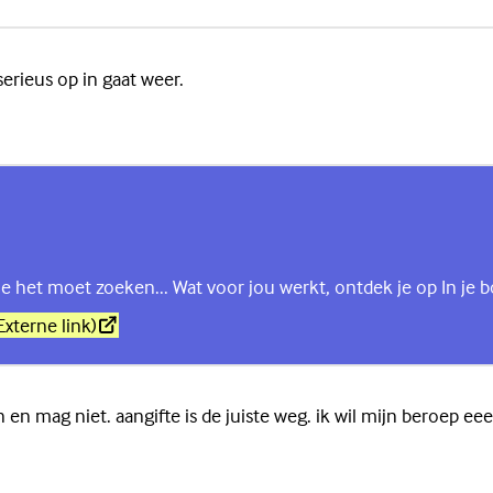
erieus op in gaat weer.
je het moet zoeken... Wat voor jou werkt, ontdek je op In je b
Externe link)
n en mag niet. aangifte is de juiste weg. ik wil mijn beroep e