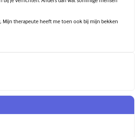
n bij je verrichten. Anders dan wat sommige mensen
ug. Mijn therapeute heeft me toen ook bij mijn bekken