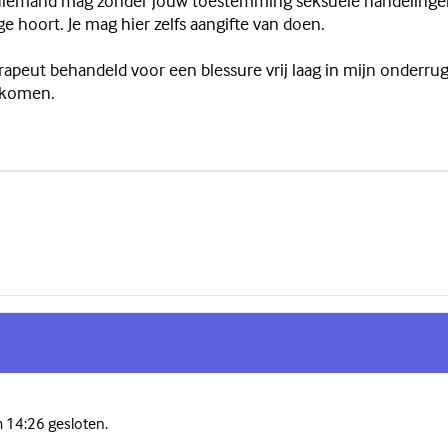
t. Niemand mag zonder jouw toestemming seksuele handelinge
ge hoort. Je mag hier zelfs aangifte van doen.
erapeut behandeld voor een blessure vrij laag in mijn onderr
gekomen.
m 14:26 gesloten.