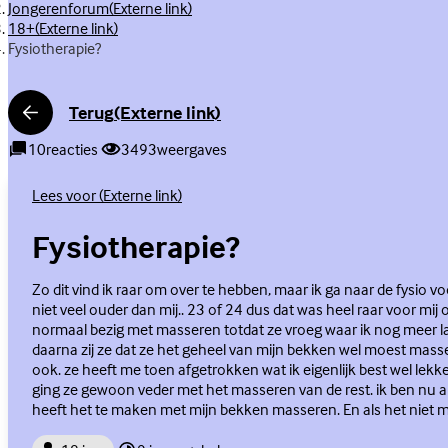
Jongerenforum
(Externe link)
18+
(Externe link)
Fysiotherapie?
Terug
(Externe link)
10
reacties
3493
weergaves
Lees voor
(Externe link)
Fysiotherapie?
Zo dit vind ik raar om over te hebben, maar ik ga naar de fysio 
niet veel ouder dan mij.. 23 of 24 dus dat was heel raar voor mij
normaal bezig met masseren totdat ze vroeg waar ik nog meer las
daarna zij ze dat ze het geheel van mijn bekken wel moest masse
ook. ze heeft me toen afgetrokken wat ik eigenlijk best wel lek
ging ze gewoon veder met het masseren van de rest. ik ben nu al
heeft het te maken met mijn bekken masseren. En als het niet m