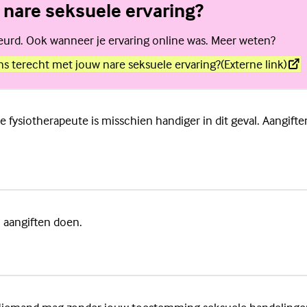
 nare seksuele ervaring?
ebeurd. Ook wanneer je ervaring online was. Meer weten?
ens terecht met jouw nare seksuele ervaring?
(Externe link)
 fysiotherapeute is misschien handiger in dit geval. Aangif
u aangiften doen.