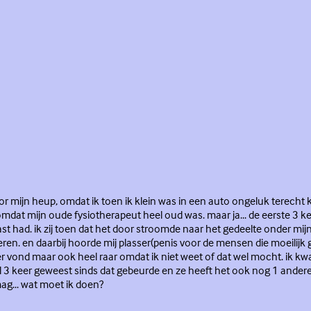
voor mijn heup, omdat ik toen ik klein was in een auto ongeluk terecht
 omdat mijn oude fysiotherapeut heel oud was. maar ja... de eerste 3 k
t had. ik zij toen dat het door stroomde naar het gedeelte onder mij
ren. en daarbij hoorde mij plasser(penis voor de mensen die moeilijk
ker vond maar ook heel raar omdat ik niet weet of dat wel mocht. ik k
 3 keer geweest sinds dat gebeurde en ze heeft het ook nog 1 andere 
ag... wat moet ik doen?