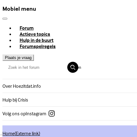
Mobiel menu
Forum
Actieve topics
Hulp in de buurt
Forumspelregels
Plaats je vraag
Zoeken
Over Hoezitdat.info
Hulp bij Crisis
Volg ons op
Instagram
Home
(Externe link)