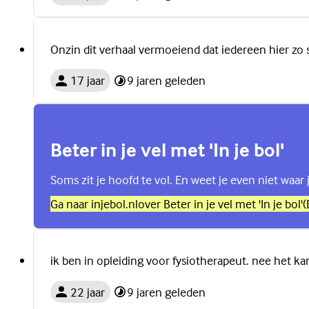
Onzin dit verhaal vermoeiend dat iedereen hier zo s
17 jaar
9 jaren geleden
Beter in je vel met 'In je bol'
Soms zit je hoofd te vol. En weet je even niet waar 
Ga naar injebol.nl
over Beter in je vel met 'In je bol'
(
ik ben in opleiding voor fysiotherapeut. nee het ka
22 jaar
9 jaren geleden