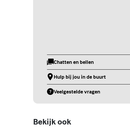
Chatten en bellen
(Externe link)
Hulp bij jou in de buurt
(Externe link)
Veelgestelde vragen
(Externe link)
Bekijk ook
Online zelfhulptraining - Wie ben
ik?