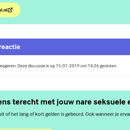
l.nl
e vel met 'In je bol'
reactie
 reageren. Deze discussie is op 15-01-2019 om 14:26 gesloten.
gens terecht met jouw nare seksuele 
it of het lang of kort gelden is gebeurd. Ook wanneer je erva