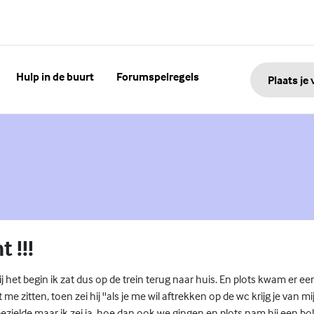
Hulp in de buurt
Forumspelregels
Plaats je
 !!!
ij het begin ik zat dus op de trein terug naar huis. En plots kwam er e
e zitten, toen zei hij ''als je me wil aftrekken op de wc krijg je van mi
zielde maar ik zei ja, hoe dan ook we gingen en plots nam hij een bolle