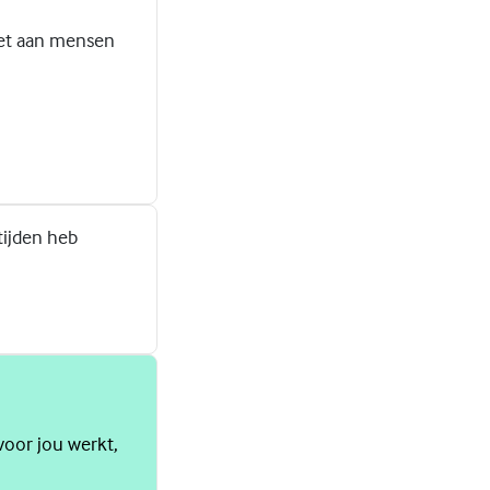
 het aan mensen
tijden heb
voor jou werkt,