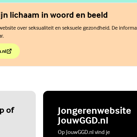
jn lichaam in woord en beeld
website over seksualiteit en seksuele gezondheid. De informati
r.
.nl
ijn lichaam in woord en beeld
p of
Jongerenwebsite
JouwGGD.nl
Op JouwGGD.nl vind je