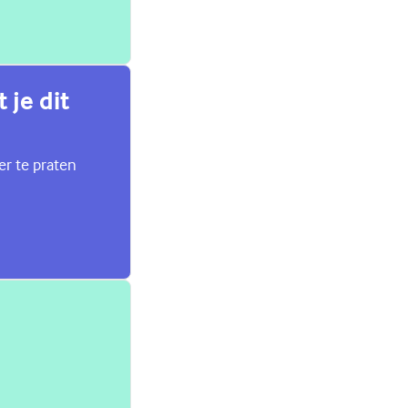
 je dit
er te praten