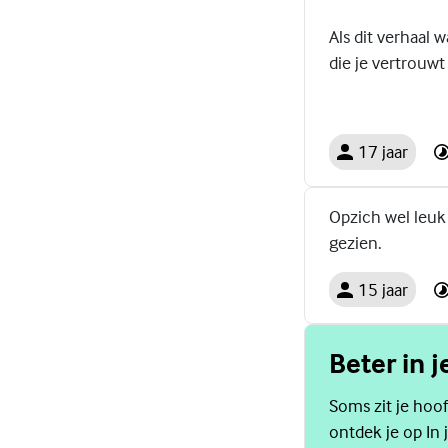
Als dit verhaal 
die je vertrouwt
17 jaar
Opzich wel leuk
gezien.
15 jaar
Beter in j
Soms zit je hoof
ontdek je op In j