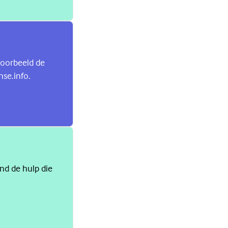
jvoorbeeld de
nse.info.
ind de hulp die