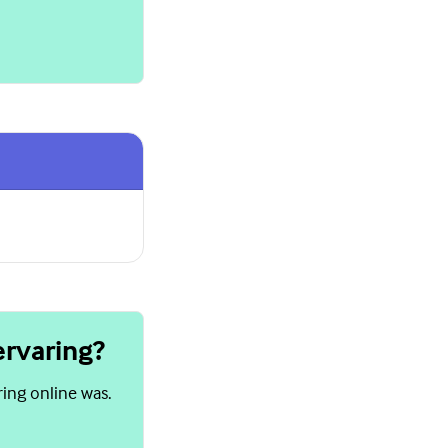
ervaring?
ring online was.