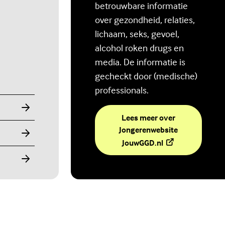
betrouwbare informatie
over gezondheid, relaties,
lichaam, seks, gevoel,
alcohol roken drugs en
media. De informatie is
gecheckt door (medische)
professionals.
Lees meer over
Jongerenwebsite
(Externe link)
JouwGGD.nl
Ben jij digitaal in balans?