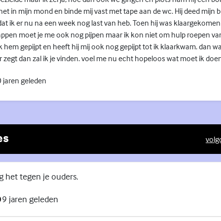
 het in mijn mond en binde mij vast met tape aan de wc. Hij deed mijn 
at ik er nu na een week nog last van heb. Toen hij was klaargekomenin
stappen moet je me ook nog pijpen maar ik kon niet om hulp roepen v
k hem gepijpt en heeft hij mij ook nog gepijpt tot ik klaarkwam. dan was
over zegt dan zal ik je vinden. voel me nu echt hopeloos wat moet ik doen
 jaren geleden
es
volg
(Exte
g het tegen je ouders.
9 jaren geleden