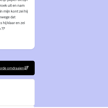
broek uit en nam
 mijn kont zei hij
anwege dat
 hij klaar en zei
 ??'
orde omdraaien
rne link)