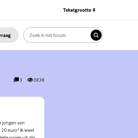
Tekstgrootte
 vraag
Zoeken
3
3838
reacties
weergaves
en jongen van
j 20 euro'' ik weet
tje papier uit zijn