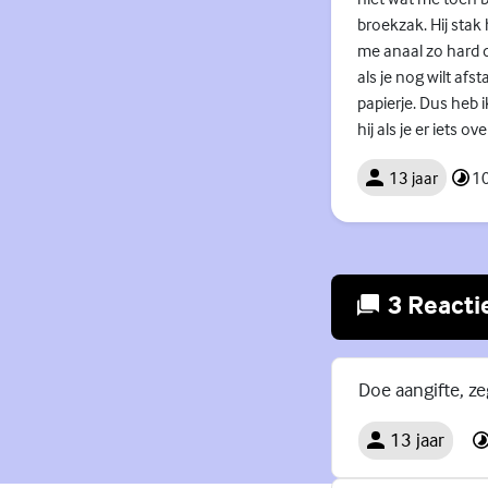
broekzak. Hij stak
me anaal zo hard d
als je nog wilt af
papierje. Dus heb i
hij als je er iets 
13 jaar
10
3 Reacti
Doe aangifte, ze
13 jaar