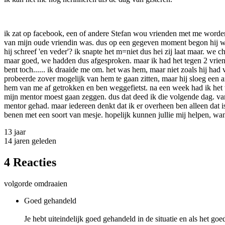
ik zat op facebook, een of andere Stefan wou vrienden met me worden. 
van mijn oude vriendin was. dus op een gegeven moment begon hij wel een
hij schreef 'en veder'? ik snapte het m=niet dus hei zij laat maar. we 
maar goed, we hadden dus afgesproken. maar ik had het tegen 2 vriendin
bent toch...... ik draaide me om. het was hem, maar niet zoals hij had 
probeerde zover mogelijk van hem te gaan zitten, maar hij sloeg een a
hem van me af getrokken en ben weggefietst. na een week had ik het teg
mijn mentor moest gaan zeggen. dus dat deed ik die volgende dag. van
mentor gehad. maar iedereen denkt dat ik er overheen ben alleen dat i
benen met een soort van mesje. hopelijk kunnen jullie mij helpen, wan
13 jaar
14 jaren geleden
4 Reacties
volgorde omdraaien
Goed gehandeld
Je hebt uiteindelijk goed gehandeld in de situatie en als het goe