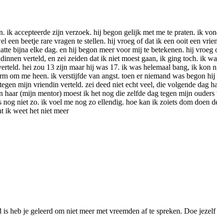
ik accepteerde zijn verzoek. hij begon gelijk met me te praten. ik vond 
 beetje rare vragen te stellen. hij vroeg of dat ik een ooit een vriendj
chatte bijna elke dag. en hij begon meer voor mij te betekenen. hij vroe
nen verteld, en zei zeiden dat ik niet moest gaan, ik ging toch. ik was 
verteld. hei zou 13 zijn maar hij was 17. ik was helemaal bang, ik kon n
rm om me heen. ik verstijfde van angst. toen er niemand was begon hij m
en mijn vriendin verteld. zei deed niet echt veel, die volgende dag had 
 haar (mijn mentor) moest ik het nog die zelfde dag tegen mijn ouders 
s nog niet zo. ik voel me nog zo ellendig. hoe kan ik zoiets dom doen d
t ik weet het niet meer
d is heb je geleerd om niet meer met vreemden af te spreken. Doe jezelf a