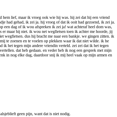
hem lief, maar ik vroeg ook wie hij was. hij zei dat hij een vriend
e had gehad, ik zei ja. hij vroeg of dat ik ooit had gezoend, ik zei ja.
g op een dag of ik wou afspreken ik zei ja! wat achteraf heel dom was,
er maar hij niet. ik wou net wegfietsen toen ik achter me hoorde, jij
iet wegfietsen. dus hij bracht me naar een bankje. we gingen zitten. ik
ij te zoenen en te voelen op plekken waar ik dat niet wilde. ik he
ik het tegen mijn andere vriendin verteld. zei zei dat ik het tegen
vertellen. dat heb gedaan. en veder heb ik nog een gesprek met mijn
enk in nog elke dag, daardoor snij ik mij heel vaak op mijn armen en
lsjeblieft geen pijn, want dat is niet nodig.