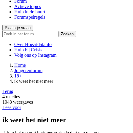
Forum
Actieve topics
Hulp in de buurt
Forumspelregels
Plaats je vraag
Zoeken
Over Hoezitdat.info
Hulp bij Crisis
Volg ons op
Instagram
Home
Jongerenforum
18+
ik weet het niet meer
Terug
4
reacties
1048
weergaves
Lees voor
ik weet het niet meer
ik kan het me nog herinneren als de dag van gisteren.