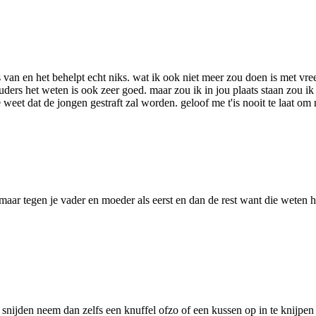
ns van en het behelpt echt niks. wat ik ook niet meer zou doen is met vre
uders het weten is ook zeer goed. maar zou ik in jou plaats staan zou ik 
weet dat de jongen gestraft zal worden. geloof me t'is nooit te laat om n
n maar tegen je vader en moeder als eerst en dan de rest want die weten 
et snijden neem dan zelfs een knuffel ofzo of een kussen op in te knijpen 