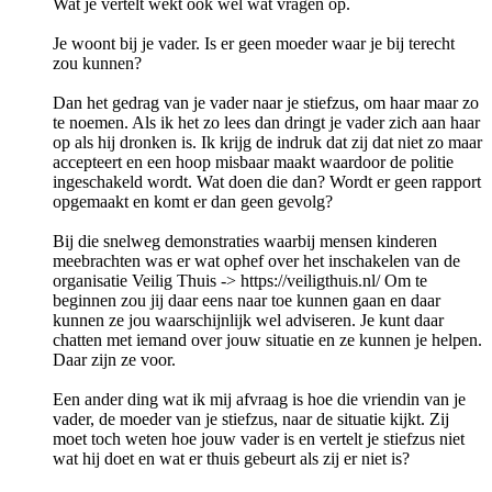
Wat je vertelt wekt ook wel wat vragen op.
Je woont bij je vader. Is er geen moeder waar je bij terecht
zou kunnen?
Dan het gedrag van je vader naar je stiefzus, om haar maar zo
te noemen. Als ik het zo lees dan dringt je vader zich aan haar
op als hij dronken is. Ik krijg de indruk dat zij dat niet zo maar
accepteert en een hoop misbaar maakt waardoor de politie
ingeschakeld wordt. Wat doen die dan? Wordt er geen rapport
opgemaakt en komt er dan geen gevolg?
Bij die snelweg demonstraties waarbij mensen kinderen
meebrachten was er wat ophef over het inschakelen van de
organisatie Veilig Thuis -> https://veiligthuis.nl/ Om te
beginnen zou jij daar eens naar toe kunnen gaan en daar
kunnen ze jou waarschijnlijk wel adviseren. Je kunt daar
chatten met iemand over jouw situatie en ze kunnen je helpen.
Daar zijn ze voor.
Een ander ding wat ik mij afvraag is hoe die vriendin van je
vader, de moeder van je stiefzus, naar de situatie kijkt. Zij
moet toch weten hoe jouw vader is en vertelt je stiefzus niet
wat hij doet en wat er thuis gebeurt als zij er niet is?