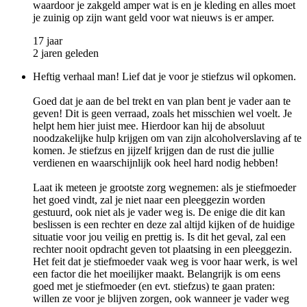
waardoor je zakgeld amper wat is en je kleding en alles moet
je zuinig op zijn want geld voor wat nieuws is er amper.
17 jaar
2 jaren geleden
Heftig verhaal man! Lief dat je voor je stiefzus wil opkomen.
Goed dat je aan de bel trekt en van plan bent je vader aan te
geven! Dit is geen verraad, zoals het misschien wel voelt. Je
helpt hem hier juist mee. Hierdoor kan hij de absoluut
noodzakelijke hulp krijgen om van zijn alcoholverslaving af te
komen. Je stiefzus en jijzelf krijgen dan de rust die jullie
verdienen en waarschijnlijk ook heel hard nodig hebben!
Laat ik meteen je grootste zorg wegnemen: als je stiefmoeder
het goed vindt, zal je niet naar een pleeggezin worden
gestuurd, ook niet als je vader weg is. De enige die dit kan
beslissen is een rechter en deze zal altijd kijken of de huidige
situatie voor jou veilig en prettig is. Is dit het geval, zal een
rechter nooit opdracht geven tot plaatsing in een pleeggezin.
Het feit dat je stiefmoeder vaak weg is voor haar werk, is wel
een factor die het moeilijker maakt. Belangrijk is om eens
goed met je stiefmoeder (en evt. stiefzus) te gaan praten:
willen ze voor je blijven zorgen, ook wanneer je vader weg