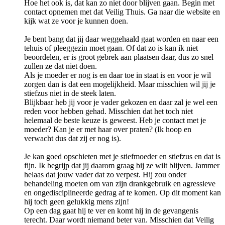
Hoe het ook is, dat kan zo niet door blijven gaan. Begin met
contact opnemen met dat Veilig Thuis. Ga naar die website en
kijk wat ze voor je kunnen doen.
Je bent bang dat jij daar weggehaald gaat worden en naar een
tehuis of pleeggezin moet gaan. Of dat zo is kan ik niet
beoordelen, er is groot gebrek aan plaatsen daar, dus zo snel
zullen ze dat niet doen.
Als je moeder er nog is en daar toe in staat is en voor je wil
zorgen dan is dat een mogelijkheid. Maar misschien wil jij je
stiefzus niet in de steek laten.
Blijkbaar heb jij voor je vader gekozen en daar zal je wel een
reden voor hebben gehad. Misschien dat het toch niet
helemaal de beste keuze is geweest. Heb je contact met je
moeder? Kan je er met haar over praten? (Ik hoop en
verwacht dus dat zij er nog is).
Je kan goed opschieten met je stiefmoeder en stiefzus en dat is
fijn. Ik begrijp dat jij daarom graag bij ze wilt blijven. Jammer
helaas dat jouw vader dat zo verpest. Hij zou onder
behandeling moeten om van zijn drankgebruik en agressieve
en ongedisciplineerde gedrag af te komen. Op dit moment kan
hij toch geen gelukkig mens zijn!
Op een dag gaat hij te ver en komt hij in de gevangenis
terecht. Daar wordt niemand beter van. Misschien dat Veilig