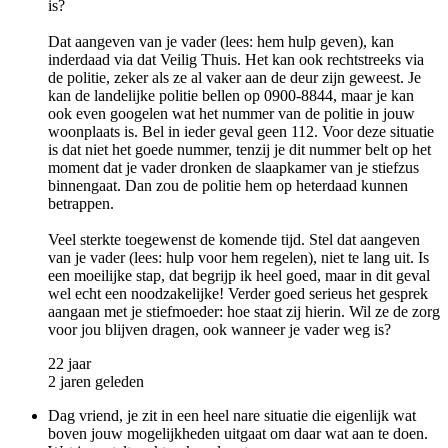
is?
Dat aangeven van je vader (lees: hem hulp geven), kan
inderdaad via dat Veilig Thuis. Het kan ook rechtstreeks via
de politie, zeker als ze al vaker aan de deur zijn geweest. Je
kan de landelijke politie bellen op 0900-8844, maar je kan
ook even googelen wat het nummer van de politie in jouw
woonplaats is. Bel in ieder geval geen 112. Voor deze situatie
is dat niet het goede nummer, tenzij je dit nummer belt op het
moment dat je vader dronken de slaapkamer van je stiefzus
binnengaat. Dan zou de politie hem op heterdaad kunnen
betrappen.
Veel sterkte toegewenst de komende tijd. Stel dat aangeven
van je vader (lees: hulp voor hem regelen), niet te lang uit. Is
een moeilijke stap, dat begrijp ik heel goed, maar in dit geval
wel echt een noodzakelijke! Verder goed serieus het gesprek
aangaan met je stiefmoeder: hoe staat zij hierin. Wil ze de zorg
voor jou blijven dragen, ook wanneer je vader weg is?
22 jaar
2 jaren geleden
Dag vriend, je zit in een heel nare situatie die eigenlijk wat
boven jouw mogelijkheden uitgaat om daar wat aan te doen.