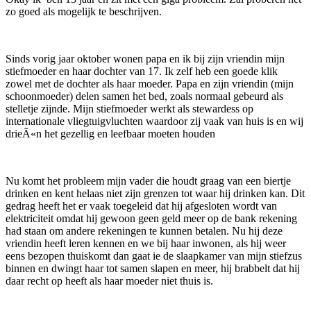
zo goed als mogelijk te beschrijven.
Sinds vorig jaar oktober wonen papa en ik bij zijn vriendin mijn
stiefmoeder en haar dochter van 17. Ik zelf heb een goede klik
zowel met de dochter als haar moeder. Papa en zijn vriendin (mijn
schoonmoeder) delen samen het bed, zoals normaal gebeurd als
stelletje zijnde. Mijn stiefmoeder werkt als stewardess op
internationale vliegtuigvluchten waardoor zij vaak van huis is en wij
drieÃ«n het gezellig en leefbaar moeten houden
Nu komt het probleem mijn vader die houdt graag van een biertje
drinken en kent helaas niet zijn grenzen tot waar hij drinken kan. Dit
gedrag heeft het er vaak toegeleid dat hij afgesloten wordt van
elektriciteit omdat hij gewoon geen geld meer op de bank rekening
had staan om andere rekeningen te kunnen betalen. Nu hij deze
vriendin heeft leren kennen en we bij haar inwonen, als hij weer
eens bezopen thuiskomt dan gaat ie de slaapkamer van mijn stiefzus
binnen en dwingt haar tot samen slapen en meer, hij brabbelt dat hij
daar recht op heeft als haar moeder niet thuis is.