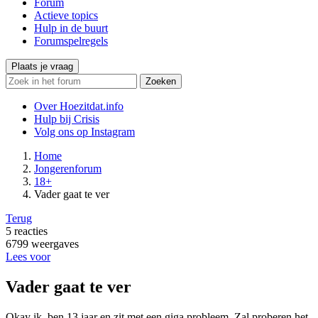
Forum
Actieve topics
Hulp in de buurt
Forumspelregels
Plaats je vraag
Zoeken
Over Hoezitdat.info
Hulp bij Crisis
Volg ons op
Instagram
Home
Jongerenforum
18+
Vader gaat te ver
Terug
5
reacties
6799
weergaves
Lees voor
Vader gaat te ver
Okay ik ben 13 jaar en zit met een giga probleem. Zal proberen het