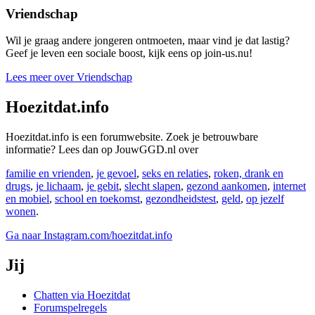
Vriendschap
Wil je graag andere jongeren ontmoeten, maar vind je dat lastig?
Geef je leven een sociale boost, kijk eens op join-us.nu!
Lees meer over Vriendschap
Hoezitdat.info
Hoezitdat.info is een forumwebsite. Zoek je betrouwbare
informatie? Lees dan op JouwGGD.nl over
familie en vrienden
,
je gevoel
,
seks en relaties
,
roken, drank en
drugs
,
je lichaam
,
je gebit
,
slecht slapen
,
gezond aankomen
,
internet
en mobiel
,
school en toekomst
,
gezondheidstest
,
geld
,
op jezelf
wonen
.
Ga naar Instagram.com/hoezitdat.info
Jij
Chatten via Hoezitdat
Forumspelregels