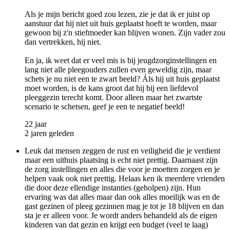
Als je mijn bericht goed zou lezen, zie je dat ik er juist op
aanstuur dat hij niet uit huis geplaatst hoeft te worden, maar
gewoon bij z'n stiefmoeder kan blijven wonen. Zijn vader zou
dan vertrekken, hij niet.
En ja, ik weet dat er veel mis is bij jeugdzorginstellingen en
lang niet alle pleegouders zullen even geweldig zijn, maar
schets je nu niet een te zwart beeld? Áls hij uit huis geplaatst
moet worden, is de kans groot dat hij bij een liefdevol
pleeggezin terecht komt. Door alleen maar het zwartste
scenario te schetsen, geef je een te negatief beeld!
22 jaar
2 jaren geleden
Leuk dat mensen zeggen de rust en veiligheid die je verdient
maar een uithuis plaatsing is echt niet prettig. Daarnaast zijn
de zorg instellingen en alles die voor je moetten zorgen en je
helpen vaak ook niet prettig. Helaas ken ik meerdere vrienden
die door deze ellendige instanties (geholpen) zijn. Hun
ervaring was dat alles maar dan ook alles moeilijk was en de
gast gezinen of pleeg gezinnen mag je tot je 18 blijven en dan
sta je er alleen voor. Je wordt anders behandeld als de eigen
kinderen van dat gezin en krijgt een budget (veel te laag)