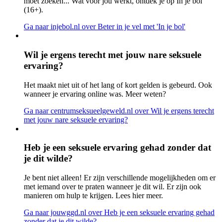
moet zoeken... Wat voor jou werkt, ontdek je op In je bol
(16+).
Ga naar injebol.nl
over Beter in je vel met 'In je bol'
Wil je ergens terecht met jouw nare seksuele
ervaring?
Het maakt niet uit of het lang of kort gelden is gebeurd. Ook
wanneer je ervaring online was. Meer weten?
Ga naar centrumseksueelgeweld.nl
over Wil je ergens terecht
met jouw nare seksuele ervaring?
Heb je een seksuele ervaring gehad zonder dat
je dit wilde?
Je bent niet alleen! Er zijn verschillende mogelijkheden om er
met iemand over te praten wanneer je dit wil. Er zijn ook
manieren om hulp te krijgen. Lees hier meer.
Ga naar jouwggd.nl
over Heb je een seksuele ervaring gehad
zonder dat je dit wilde?