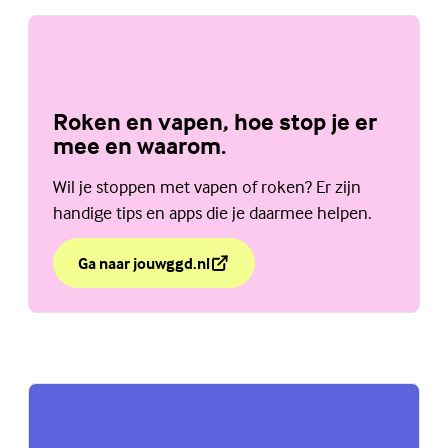
Roken en vapen, hoe stop je er
mee en waarom.
Wil je stoppen met vapen of roken? Er zijn
handige tips en apps die je daarmee helpen.
Ga naar jouwggd.nl
over Roken en vapen, hoe stop je er mee en waarom.
(Externe link)