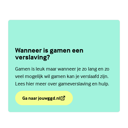
Wanneer is gamen een
verslaving?
Gamen is leuk maar wanneer je zo lang en zo
veel mogelijk wil gamen kan je verslaafd zijn.
Lees hier meer over gameverslaving en hulp.
Ga naar jouwggd.nl
over Wanneer is gamen een verslaving?
(Externe link)