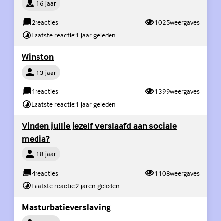
Persoon
16 jaar
2
reacties
1025
weergaves
Laatste reactie:
1 jaar geleden
(Externe link)
Winston
Persoon
13 jaar
1
reacties
1399
weergaves
Laatste reactie:
1 jaar geleden
(Exter
Vinden jullie jezelf verslaafd aan sociale
media?
Persoon
18 jaar
4
reacties
1108
weergaves
Laatste reactie:
2 jaren geleden
(Externe link)
Masturbatieverslaving
Persoon