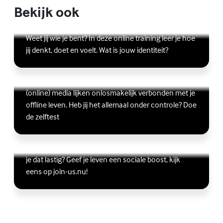
Bekijk ook
Online zelfhulptraining - Wie ben ik?
Lees meer over Online zelfhulptraining - Wie ben ik?
(Externe link)
Weet jij wie je bent? In deze online training leer je hoe
jij denkt, doet en voelt. Wat is jouw identiteit?
Ben jij digitaal in balans?
Scrollen, liken, appen, swipen, gamen en bingen:
Lees meer over Ben jij digitaal in balans?
(Externe link)
(online) media lijken onlosmakelijk verbonden met je
offline leven. Heb jij het allemaal onder controle? Doe
de zelftest
Vriendschap
Wil je graag andere jongeren ontmoeten, maar vind
Lees meer over Vriendschap
(Externe link)
je dat lastig? Geef je leven een sociale boost, kijk
eens op join-us.nu!