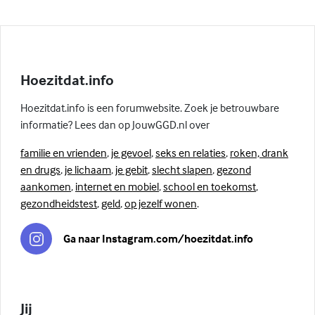
Hoezitdat.info
Hoezitdat.info is een forumwebsite. Zoek je betrouwbare
informatie? Lees dan op JouwGGD.nl over
familie en vrienden
,
je gevoel
,
seks en relaties
,
roken, drank
en drugs
,
je lichaam
,
je gebit
,
slecht slapen
,
gezond
aankomen
,
internet en mobiel
,
school en toekomst
,
gezondheidstest
,
geld
,
op jezelf wonen
.
Ga naar Instagram.com/hoezitdat.info
Jij