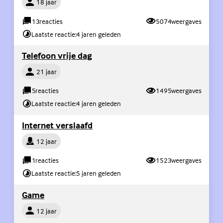
18 jaar
13
reacties
5074
weergaves
Laatste reactie:
4 jaren geleden
(Externe link)
Telefoon vrije dag
Persoon
21 jaar
5
reacties
1495
weergaves
Laatste reactie:
4 jaren geleden
(Externe link)
Internet verslaafd
Persoon
12 jaar
1
reacties
1523
weergaves
Laatste reactie:
5 jaren geleden
(Externe link)
Game
Persoon
12 jaar