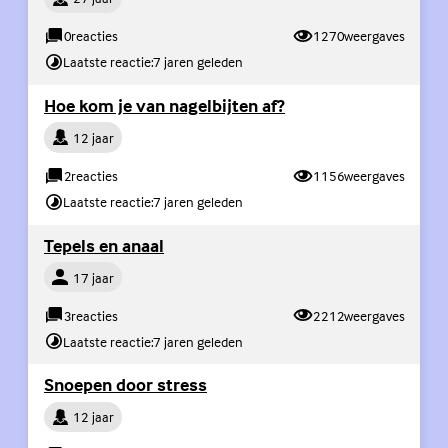
0
reacties
1270
weergaves
Laatste reactie:
7 jaren geleden
(Externe link)
Hoe kom je van nagelbijten af?
Persoon
12 jaar
2
reacties
1156
weergaves
Laatste reactie:
7 jaren geleden
(Externe link)
Tepels en anaal
Persoon
17 jaar
3
reacties
2212
weergaves
Laatste reactie:
7 jaren geleden
(Externe link)
Snoepen door stress
Persoon
12 jaar