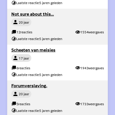
Laatste reactie:
5 jaren geleden
(Externe link)
Not sure about this...
Persoon
20 jaar
12
reacties
1554
weergaves
Laatste reactie:
5 jaren geleden
(Externe link)
Scheeten van meisjes
Persoon
17 jaar
6
reacties
1943
weergaves
Laatste reactie:
5 jaren geleden
(Externe link)
Forumverslaving.
Persoon
20 jaar
5
reacties
1733
weergaves
Laatste reactie:
5 jaren geleden