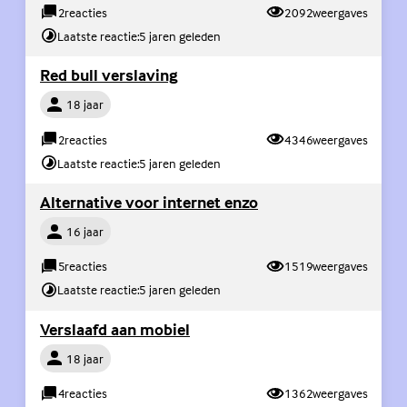
2
reacties
2092
weergaves
Laatste reactie:
5 jaren geleden
(Externe link)
Red bull verslaving
Persoon
18 jaar
2
reacties
4346
weergaves
Laatste reactie:
5 jaren geleden
(Externe link)
Alternative voor internet enzo
Persoon
16 jaar
5
reacties
1519
weergaves
Laatste reactie:
5 jaren geleden
(Externe link)
Verslaafd aan mobiel
Persoon
18 jaar
4
reacties
1362
weergaves