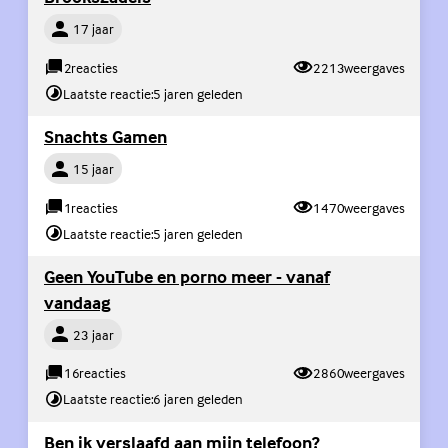
Persoon
17 jaar
2
reacties
2213
weergaves
Laatste reactie:
5 jaren geleden
(Externe link)
Snachts Gamen
Persoon
15 jaar
1
reacties
1470
weergaves
Laatste reactie:
5 jaren geleden
(Exter
Geen YouTube en porno meer - vanaf
vandaag
Persoon
23 jaar
16
reacties
2860
weergaves
Laatste reactie:
6 jaren geleden
(Externe link)
Ben ik verslaafd aan mijn telefoon?