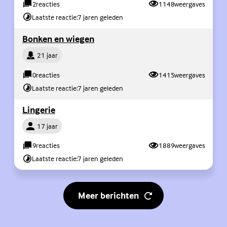
2
reacties
1148
weergaves
Laatste reactie:
7 jaren geleden
(Externe link)
Bonken en wiegen
Persoon
21 jaar
0
reacties
1415
weergaves
Laatste reactie:
7 jaren geleden
(Externe link)
Lingerie
Persoon
17 jaar
9
reacties
1889
weergaves
Laatste reactie:
7 jaren geleden
Meer berichten