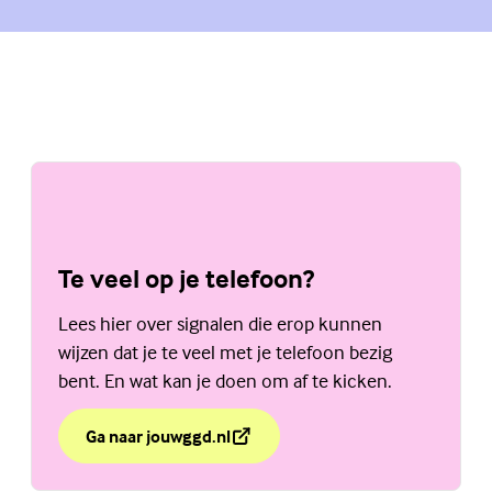
Te veel op je telefoon?
Lees hier over signalen die erop kunnen
wijzen dat je te veel met je telefoon bezig
bent. En wat kan je doen om af te kicken.
Ga naar jouwggd.nl
over Te veel op je telefoon?
(Externe link)