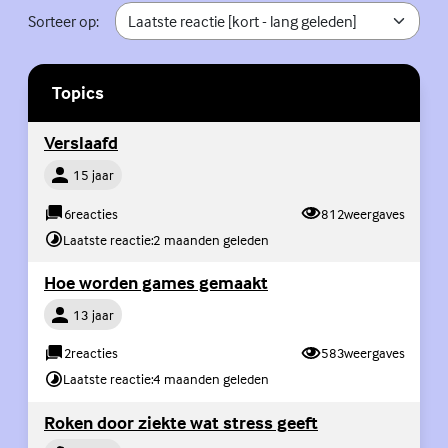
Sorteer op:
Topics
Ge
(Externe link)
Verslaafd
Persoon
15 jaar
6
reacties
812
weergaves
Laatste reactie:
2 maanden geleden
(Externe link)
Hoe worden games gemaakt
Persoon
13 jaar
2
reacties
583
weergaves
Laatste reactie:
4 maanden geleden
(Externe link)
Roken door ziekte wat stress geeft