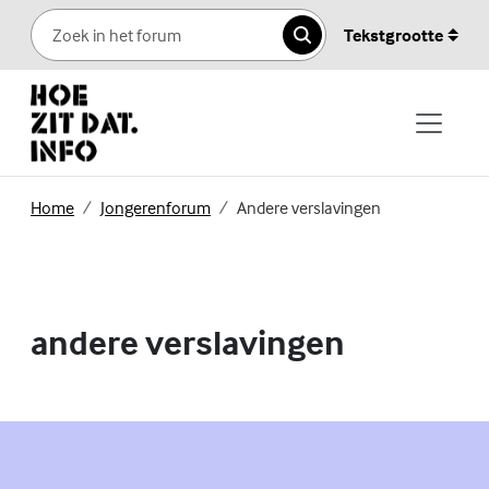
Skip to content
Tekstgrootte
Zoeken
(Externe link)
(Externe link)
Home
Jongerenforum
Andere verslavingen
andere verslavingen