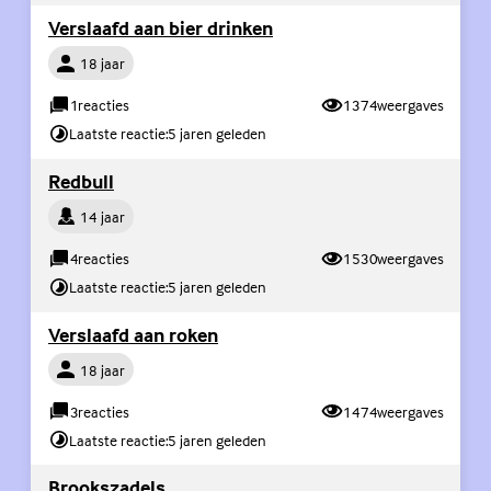
(Externe link)
Verslaafd aan bier drinken
Persoon
18 jaar
1
reacties
1374
weergaves
Laatste reactie:
5 jaren geleden
(Externe link)
Redbull
Persoon
14 jaar
4
reacties
1530
weergaves
Laatste reactie:
5 jaren geleden
(Externe link)
Verslaafd aan roken
Persoon
18 jaar
3
reacties
1474
weergaves
Laatste reactie:
5 jaren geleden
(Externe link)
Brookszadels