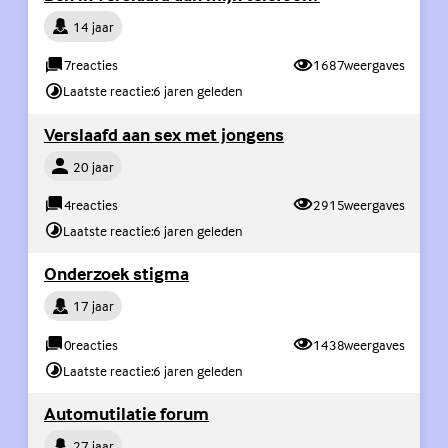
Persoon
14 jaar
7
reacties
1687
weergaves
Laatste reactie:
6 jaren geleden
(Externe link)
Verslaafd aan sex met jongens
Persoon
20 jaar
4
reacties
2915
weergaves
Laatste reactie:
6 jaren geleden
(Externe link)
Onderzoek stigma
Persoon
17 jaar
0
reacties
1438
weergaves
Laatste reactie:
6 jaren geleden
(Externe link)
Automutilatie forum
Persoon
27 jaar