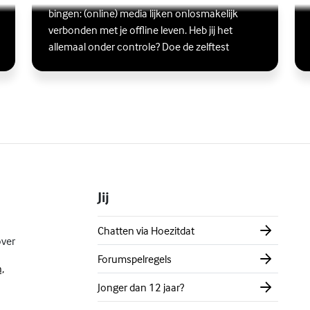
Lees meer over Ben jij digitaal in balans?
(Externe link)
Lee
(Ex
bingen: (online) media lijken onlosmakelijk
verbonden met je offline leven. Heb jij het
allemaal onder controle? Doe de zelftest
Jij
Chatten via Hoezitdat
over
Forumspelregels
,
Jonger dan 12 jaar?