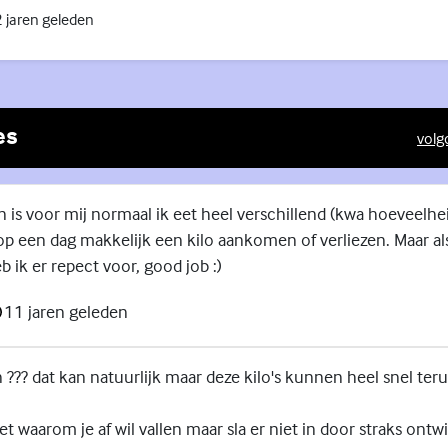
 jaren geleden
es
volg
(Exte
en is voor mij normaal ik eet heel verschillend (kwa hoeveelhe
op een dag makkelijk een kilo aankomen of verliezen. Maar als
 ik er repect voor, good job :)
11 jaren geleden
n ??? dat kan natuurlijk maar deze kilo's kunnen heel snel te
et waarom je af wil vallen maar sla er niet in door straks ontw