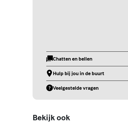
Chatten en bellen
(Externe link)
Hulp bij jou in de buurt
(Externe link)
Veelgestelde vragen
(Externe link)
Bekijk ook
Online zelfhulptraining - Wie ben
ik?