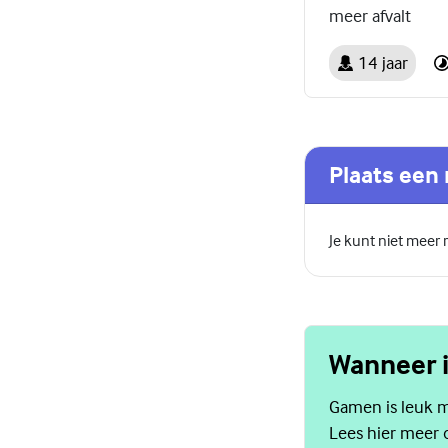
meer afvalt
14 jaar
Plaats een 
Je kunt niet meer
Wanneer i
Gamen is leuk ma
Lees hier meer 