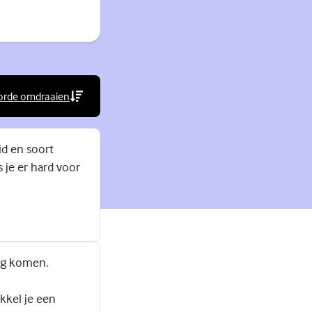
orde omdraaien
rne link)
id en soort
 je er hard voor
rug komen.
ikkel je een