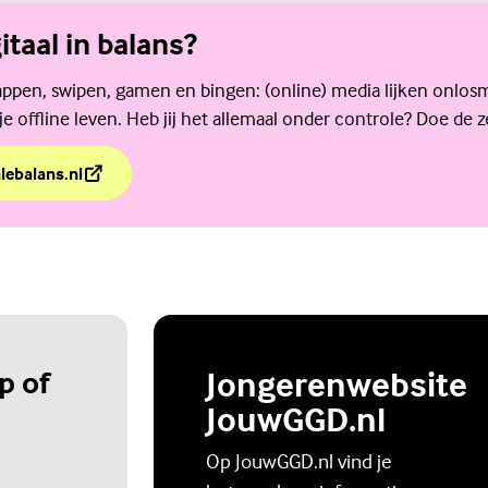
gitaal in balans?
 appen, swipen, gamen en bingen: (online) media lijken onlos
 offline leven. Heb jij het allemaal onder controle? Doe de ze
alebalans.nl
igitaal in balans?
p of
Jongerenwebsite
JouwGGD.nl
Op JouwGGD.nl vind je