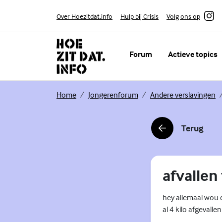
Skip to content
Volg ons op
Over Hoezitdat.info
Hulp bij Crisis
Instagram
Forum
Actieve topics
(Externe link)
(Externe link)
(E
Home
Jongerenforum
Andere verslavingen
Terug
(Externe link)
afvallen
hey allemaal wou e
al 4 kilo afgevallen