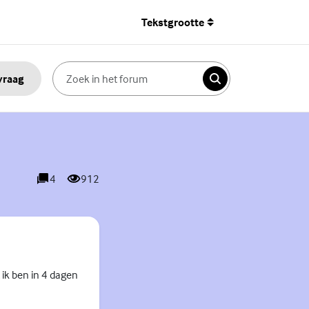
Tekstgrootte
 vraag
Zoeken
4
912
reacties
weergaves
 ik ben in 4 dagen