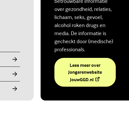
betrouwbare informatie
over gezondheid, relaties,
lichaam, seks, gevoel,
alcohol roken drugs en
media. De informatie is
gecheckt door (medische)
professionals.
Lees meer over
Jongerenwebsite
(Externe link)
JouwGGD.nl
Ben jij digitaal in balans?
Scrollen, liken, appen, swipen, gamen en