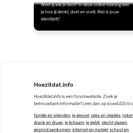
Lees meer over Online zelfhulptraining - Wie ben ik?
(Externe link)
Weet jij wie je bent? In deze online training leer
je hoe jij denkt, doet en voelt. Wat is jouw
identiteit?
Hoezitdat.info
Hoezitdat.info is een forumwebsite. Zoek je
betrouwbare informatie? Lees dan op JouwGGD.nl 
familie en vrienden
,
je gevoel
,
seks en relaties
,
roken
drank en drugs
,
je lichaam
,
je gebit
,
slecht slapen
,
gezond aankomen
,
internet en mobiel
,
school en