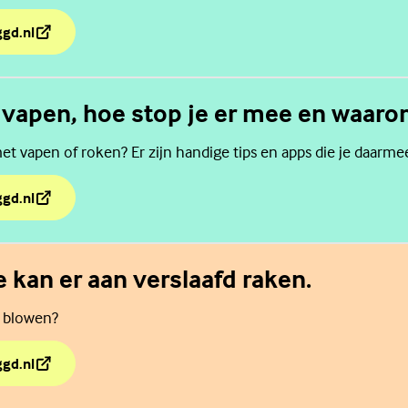
ggd.nl
 is gamen een verslaving?
vapen, hoe stop je er mee en waaro
et vapen of roken? Er zijn handige tips en apps die je daarme
ggd.nl
 vapen, hoe stop je er mee en waarom.
e kan er aan verslaafd raken.
t blowen?
ggd.nl
je kan er aan verslaafd raken.