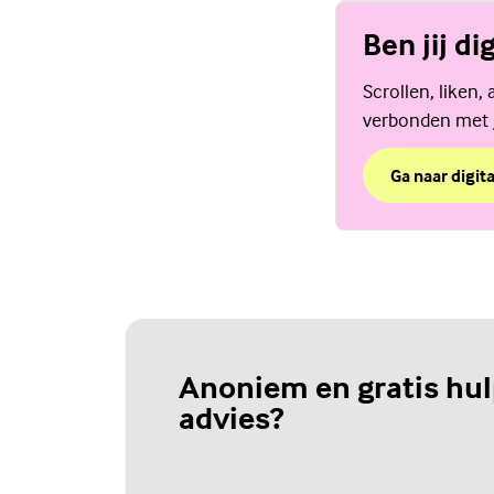
Ben jij di
Scrollen, liken,
verbonden met je
Ga naar digit
over Ben jij d
(Externe link)
Anoniem en gratis hul
advies?