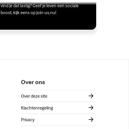
s meer over Vriendschap
terne link)
vind je dat lastig? Geef je leven een sociale
boost, kijk eens op join-us.nu!
Over ons
Over deze site
Klachtenregeling
Privacy