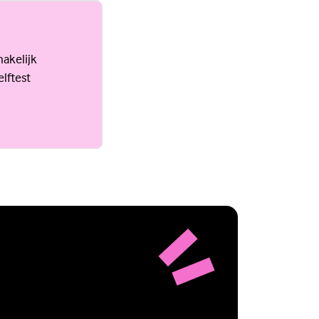
makelijk
lftest