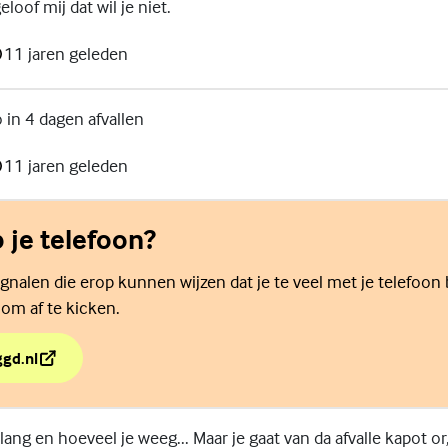
loof mij dat wil je niet.
11 jaren geleden
o in 4 dagen afvallen
11 jaren geleden
p je telefoon?
ignalen die erop kunnen wijzen dat je te veel met je telefoon 
 om af te kicken.
ggd.nl
p je telefoon?
lang en hoeveel je weeg... Maar je gaat van da afvalle kapot or,