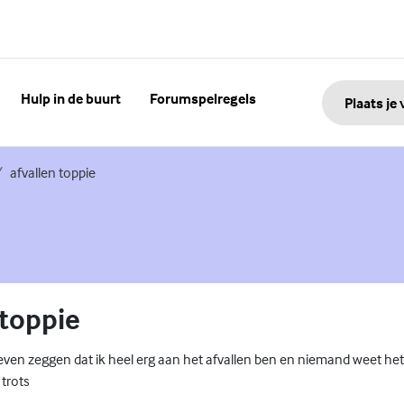
Hulp in de buurt
Forumspelregels
Plaats je
xterne link)
afvallen toppie
 toppie
ven zeggen dat ik heel erg aan het afvallen ben en niemand weet het
 trots