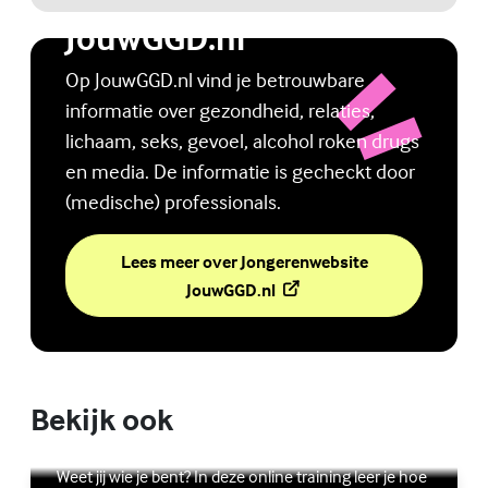
Jongerenwebsite
JouwGGD.nl
Op JouwGGD.nl vind je betrouwbare
informatie over gezondheid, relaties,
lichaam, seks, gevoel, alcohol roken drugs
en media. De informatie is gecheckt door
(medische) professionals.
Lees meer over Jongerenwebsite
(Externe link)
JouwGGD.nl
Bekijk ook
Online zelfhulptraining - Wie ben ik?
Lees meer over Online zelfhulptraining - Wie ben ik?
(Externe link)
Weet jij wie je bent? In deze online training leer je hoe