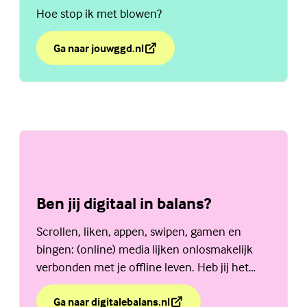
Hoe stop ik met blowen?
Ga naar jouwggd.nl
over Blowen, je kan er aan verslaafd raken.
(Externe link)
Ben jij digitaal in balans?
Scrollen, liken, appen, swipen, gamen en
bingen: (online) media lijken onlosmakelijk
verbonden met je offline leven. Heb jij het
allemaal onder controle? Doe de zelftest
Ga naar digitalebalans.nl