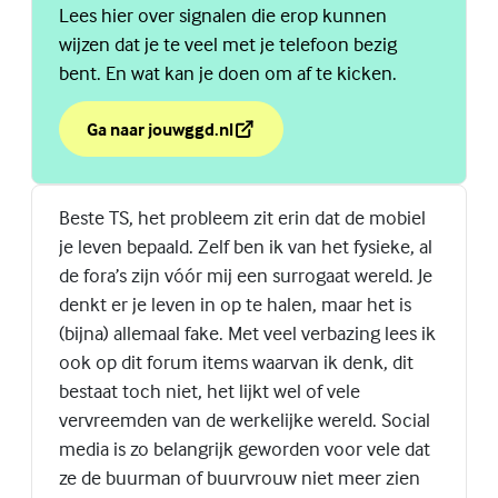
Lees hier over signalen die erop kunnen
wijzen dat je te veel met je telefoon bezig
bent. En wat kan je doen om af te kicken.
Ga naar jouwggd.nl
over Te veel op je telefoon?
(Externe link)
Beste TS, het probleem zit erin dat de mobiel
je leven bepaald. Zelf ben ik van het fysieke, al
de fora’s zijn vóór mij een surrogaat wereld. Je
denkt er je leven in op te halen, maar het is
(bijna) allemaal fake. Met veel verbazing lees ik
ook op dit forum items waarvan ik denk, dit
bestaat toch niet, het lijkt wel of vele
vervreemden van de werkelijke wereld. Social
media is zo belangrijk geworden voor vele dat
ze de buurman of buurvrouw niet meer zien