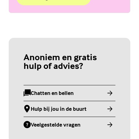
over Ben jij digitaal in balans?
(Externe link)
Anoniem en gratis
hulp of advies?
Chatten en bellen
(Externe link)
Hulp bij jou in de buurt
(Externe link)
Veelgestelde vragen
(Externe link)