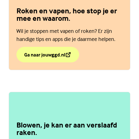
Roken en vapen, hoe stop je er
mee en waarom.
Wil je stoppen met vapen of roken? Er zijn
handige tips en apps die je daarmee helpen.
Ga naar jouwggd.nl
over Roken en vapen, hoe stop je er mee en waarom.
(Externe link)
Blowen, je kan er aan verslaafd
raken.