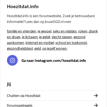
Hoezitdat.info
Hoezitdat.info is een forumwebsite. Zoek je betrouwbare
informatie? Lees dan op JouwGGD.nl over
familie en vrienden
,
je gevoel
,
seks en relaties
,
roken, drank
en drugs
,
je lichaam
,
je gebit
,
slecht slapen
,
gezond
aankomen
,
internet en mobiel
,
school en toekomst
,
gezondheidstest
,
geld
,
op jezelf wonen
.
Ga naar Instagram.com/hoezitdat.info
Jij
Chatten via Hoezitdat
Forumspelregels