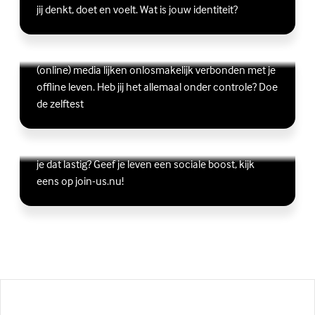
jij denkt, doet en voelt. Wat is jouw identiteit?
Ben jij digitaal in balans?
Scrollen, liken, appen, swipen, gamen en bingen:
Lees meer over Ben jij digitaal in balans?
(Externe link)
(online) media lijken onlosmakelijk verbonden met je
offline leven. Heb jij het allemaal onder controle? Doe
de zelftest
Vriendschap
Wil je graag andere jongeren ontmoeten, maar vind
Lees meer over Vriendschap
(Externe link)
je dat lastig? Geef je leven een sociale boost, kijk
eens op join-us.nu!