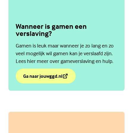
Wanneer is gamen een
verslaving?
Gamen is leuk maar wanneer je zo lang en zo
veel mogelijk wil gamen kan je verslaafd zijn.
Lees hier meer over gameverslaving en hulp.
Ga naar jouwggd.nl
over Wanneer is gamen een verslaving?
(Externe link)