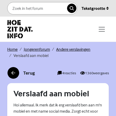
Skip to content
Tekstgrootte
Zoeken
(Externe link)
(Externe link)
(Externe link)
Home
Jongerenforum
Andere verslavingen
Verslaafd aan mobiel
Terug
4
reacties
1360
weergaves
(Externe link)
Verslaafd aan mobiel
Hoi allemaal. Ik merk dat ik erg verslaafd ben aan m'n
mobiel en met name social media. Zorgt echt voor