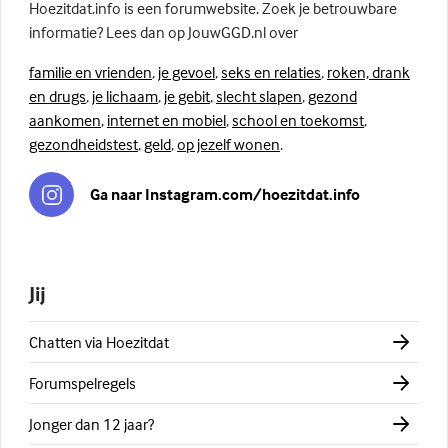
Hoezitdat.info is een forumwebsite. Zoek je betrouwbare
informatie? Lees dan op JouwGGD.nl over
familie en vrienden
,
je gevoel
,
seks en relaties
,
roken, drank
en drugs
,
je lichaam
,
je gebit
,
slecht slapen
,
gezond
aankomen
,
internet en mobiel
,
school en toekomst
,
gezondheidstest
,
geld
,
op jezelf wonen
.
Ga naar Instagram.com/hoezitdat.info
Jij
Chatten via Hoezitdat
Forumspelregels
Jonger dan 12 jaar?