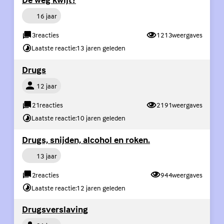
Persoon
16 jaar
3
reacties
1213
weergaves
Laatste reactie:
13 jaren geleden
(Externe link)
Drugs
Persoon
12 jaar
21
reacties
2191
weergaves
Laatste reactie:
10 jaren geleden
(Externe link)
Drugs, snijden, alcohol en roken.
Persoon
13 jaar
2
reacties
944
weergaves
Laatste reactie:
12 jaren geleden
(Externe link)
Drugsverslaving
Persoon