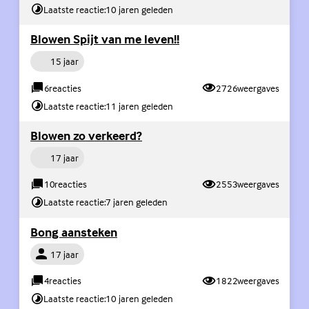
Laatste reactie:
10 jaren geleden
(Externe link)
Blowen Spijt van me leven!!
Persoon
15 jaar
6
reacties
2726
weergaves
Laatste reactie:
11 jaren geleden
(Externe link)
Blowen zo verkeerd?
Persoon
17 jaar
10
reacties
2553
weergaves
Laatste reactie:
7 jaren geleden
(Externe link)
Bong aansteken
Persoon
17 jaar
4
reacties
1822
weergaves
Laatste reactie:
10 jaren geleden