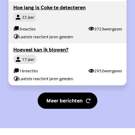
(Externe link)
Hoe lang is Coke te detecteren
Persoon
22 jaar
5
reacties
3723
weergaves
Laatste reactie:
4 jaren geleden
(Externe link)
Hoeveel kan ik blowen?
Persoon
17 jaar
16
reacties
2952
weergaves
Laatste reactie:
4 jaren geleden
Meer berichten