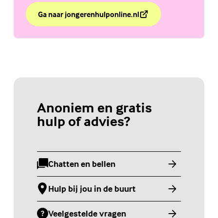
Ga naar jongerenhulponline.nl
over Weet jij de weg naar hulp?
(Externe link)
Anoniem en gratis
hulp of advies?
Chatten en bellen
(Externe link)
Hulp bij jou in de buurt
(Externe link)
Veelgestelde vragen