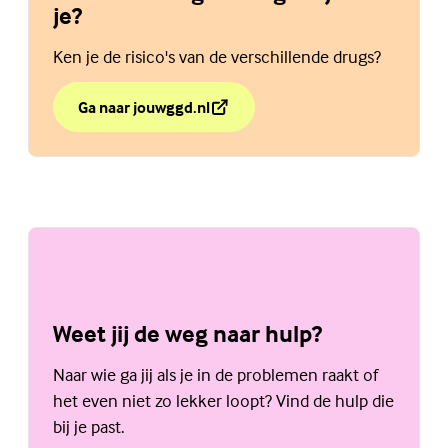
je?
Ken je de risico's van de verschillende drugs?
Ga naar jouwggd.nl
over Wat doen drugs nu eigenlijk met je?
(Externe link)
Weet jij de weg naar hulp?
Naar wie ga jij als je in de problemen raakt of
het even niet zo lekker loopt? Vind de hulp die
bij je past.