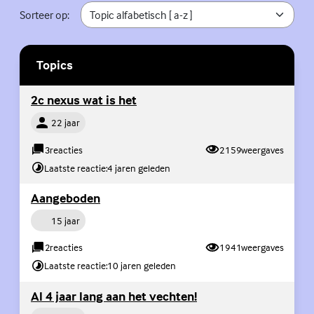
Sorteer op:
Topics
Ge
(Externe link)
2c nexus wat is het
Persoon
22 jaar
3
reacties
2159
weergaves
Laatste reactie:
4 jaren geleden
(Externe link)
Aangeboden
Persoon
15 jaar
2
reacties
1941
weergaves
Laatste reactie:
10 jaren geleden
(Externe link)
Al 4 jaar lang aan het vechten!