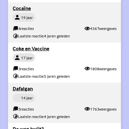
(Externe link)
Cocaïne
Persoon
19 jaar
6
reacties
4367
weergaves
Laatste reactie:
4 jaren geleden
(Externe link)
Coke en Vaccine
Persoon
17 jaar
3
reacties
1808
weergaves
Laatste reactie:
5 jaren geleden
(Externe link)
Dafalgan
Persoon
14 jaar
5
reacties
1763
weergaves
Laatste reactie:
4 jaren geleden
(Externe link)
De weg kwijt?