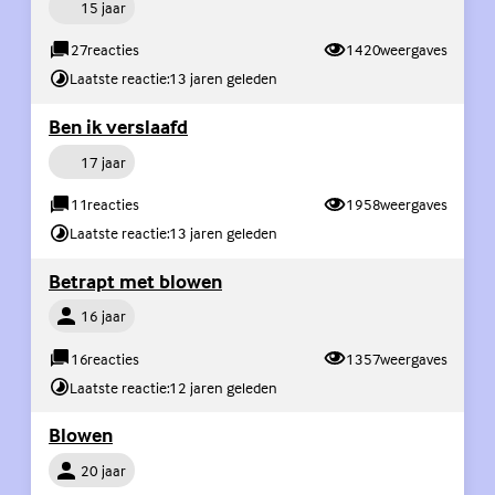
Persoon
15 jaar
27
reacties
1420
weergaves
Laatste reactie:
13 jaren geleden
(Externe link)
Ben ik verslaafd
Persoon
17 jaar
11
reacties
1958
weergaves
Laatste reactie:
13 jaren geleden
(Externe link)
Betrapt met blowen
Persoon
16 jaar
16
reacties
1357
weergaves
Laatste reactie:
12 jaren geleden
(Externe link)
Blowen
Persoon
20 jaar