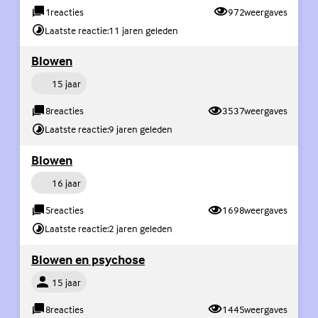
1
reacties
972
weergaves
Laatste reactie:
11 jaren geleden
(Externe link)
Blowen
Persoon
15 jaar
8
reacties
3537
weergaves
Laatste reactie:
9 jaren geleden
(Externe link)
Blowen
Persoon
16 jaar
5
reacties
1698
weergaves
Laatste reactie:
2 jaren geleden
(Externe link)
Blowen en psychose
Persoon
15 jaar
8
reacties
1445
weergaves