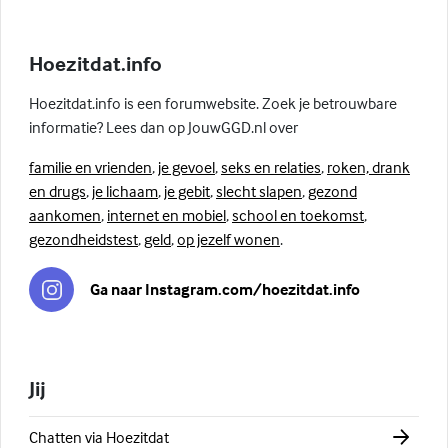
Hoezitdat.info
Hoezitdat.info is een forumwebsite. Zoek je betrouwbare
informatie? Lees dan op JouwGGD.nl over
familie en vrienden
,
je gevoel
,
seks en relaties
,
roken, drank
en drugs
,
je lichaam
,
je gebit
,
slecht slapen
,
gezond
aankomen
,
internet en mobiel
,
school en toekomst
,
gezondheidstest
,
geld
,
op jezelf wonen
.
Ga naar Instagram.com/hoezitdat.info
Jij
Chatten via Hoezitdat