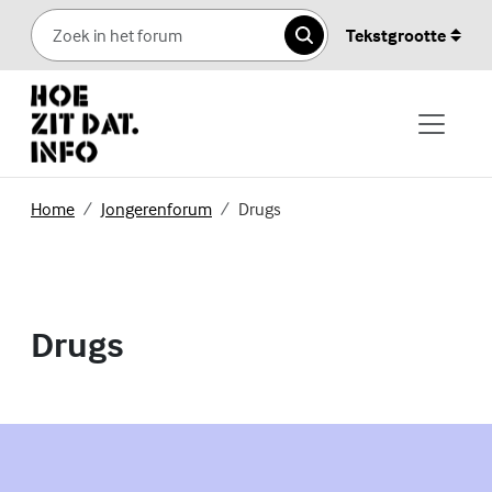
Skip to content
Tekstgrootte
Zoeken
(Externe link)
(Externe link)
Home
Jongerenforum
Drugs
Drugs