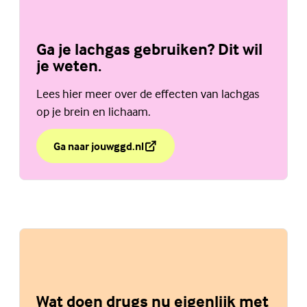
Ga je lachgas gebruiken? Dit wil
je weten.
Lees hier meer over de effecten van lachgas
op je brein en lichaam.
Ga naar jouwggd.nl
over Ga je lachgas gebruiken? Dit wil je weten.
(Externe link)
Wat doen drugs nu eigenlijk met