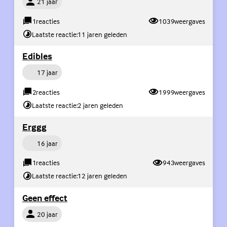
21 jaar
1
reacties
1039
weergaves
Laatste reactie:
11 jaren geleden
(Externe link)
Edibles
Persoon
17 jaar
2
reacties
1999
weergaves
Laatste reactie:
2 jaren geleden
(Externe link)
Erggg
Persoon
16 jaar
1
reacties
943
weergaves
Laatste reactie:
12 jaren geleden
(Externe link)
Geen effect
Persoon
20 jaar