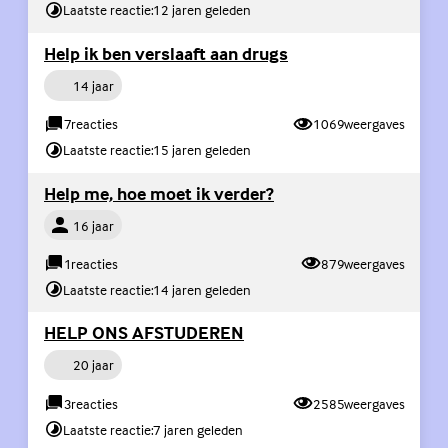
Laatste reactie:
12 jaren geleden
(Externe link)
Help ik ben verslaaft aan drugs
Persoon
14 jaar
7
reacties
1069
weergaves
Laatste reactie:
15 jaren geleden
(Externe link)
Help me, hoe moet ik verder?
Persoon
16 jaar
1
reacties
879
weergaves
Laatste reactie:
14 jaren geleden
(Externe link)
HELP ONS AFSTUDEREN
Persoon
20 jaar
3
reacties
2585
weergaves
Laatste reactie:
7 jaren geleden