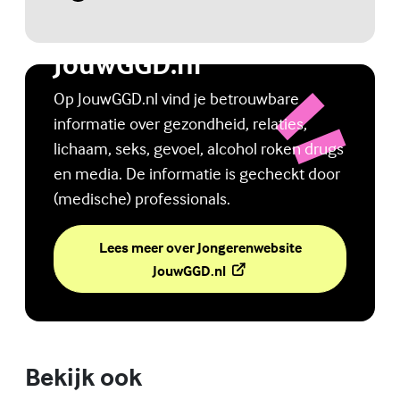
(Externe link)
Jongerenwebsite
JouwGGD.nl
Op JouwGGD.nl vind je betrouwbare
informatie over gezondheid, relaties,
lichaam, seks, gevoel, alcohol roken drugs
en media. De informatie is gecheckt door
(medische) professionals.
Lees meer over Jongerenwebsite
(Externe link)
JouwGGD.nl
Bekijk ook
Online zelfhulptraining - Wie ben ik?