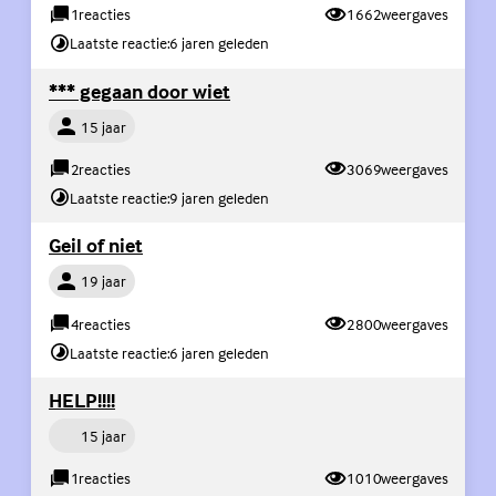
1
reacties
1662
weergaves
Laatste reactie:
6 jaren geleden
(Externe link)
*** gegaan door wiet
Persoon
15 jaar
2
reacties
3069
weergaves
Laatste reactie:
9 jaren geleden
(Externe link)
Geil of niet
Persoon
19 jaar
4
reacties
2800
weergaves
Laatste reactie:
6 jaren geleden
(Externe link)
HELP!!!!
Persoon
15 jaar
1
reacties
1010
weergaves