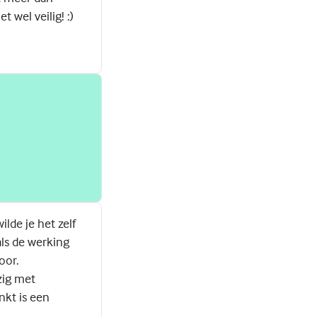
t wel veilig! :)
lde je het zelf
als de werking
oor.
zig met
nkt is een