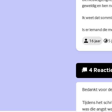
geweldig en ben n
Ik weet dat sommig
Is er iemand die 
16 jaar
5 
4 Reacti
Bedankt voor de
Tijdens het schr
was die angst w