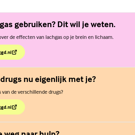
hgas gebruiken? Dit wil je weten.
ver de effecten van lachgas op je brein en lichaam.
ggd.nl
hgas gebruiken? Dit wil je weten.
drugs nu eigenlijk met je?
's van de verschillende drugs?
ggd.nl
 drugs nu eigenlijk met je?
de weg naar hulp?