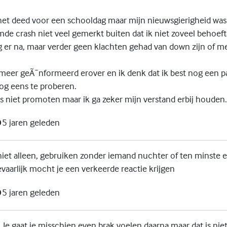
het deed voor een schooldag maar mijn nieuwsgierigheid was 
de crash niet veel gemerkt buiten dat ik niet zoveel behoeft
ag er na, maar verder geen klachten gehad van down zijn of m
eer geÃ¯nformeerd erover en ik denk dat ik best nog een p
og eens te proberen.
gs niet promoten maar ik ga zeker mijn verstand erbij houden. 
5 jaren geleden
 niet alleen, gebruiken zonder iemand nuchter of ten minste 
evaarlijk mocht je een verkeerde reactie krijgen
5 jaren geleden
Je gaat je misschien even brak voelen daarna maar dat is nie