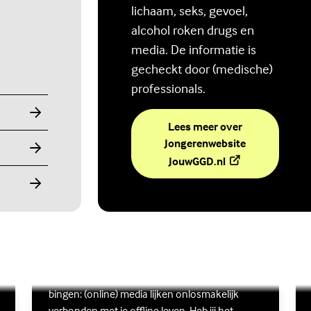
lichaam, seks, gevoel,
alcohol roken drugs en
media. De informatie is
gecheckt door (medische)
professionals.
Lees meer over
Jongerenwebsite
(Externe link)
JouwGGD.nl
Ben jij digitaal in balans?
Scrollen, liken, appen, swipen, gamen en
Lees meer over Ben jij digitaal in balans?
(Externe link)
Lee
(Ex
bingen: (online) media lijken onlosmakelijk
verbonden met je offline leven. Heb jij het