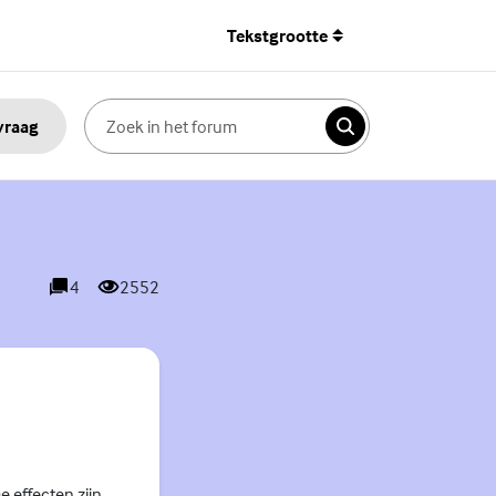
Tekstgrootte
 vraag
Zoeken
4
2552
reacties
weergaves
e effecten zijn