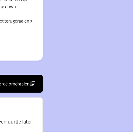
ng down...
et terugdraaien :(
orde omdraaien
rne link)
en uurtje later