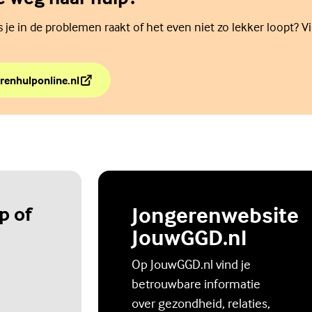
als je in de problemen raakt of het even niet zo lekker loopt? V
renhulponline.nl
de weg naar hulp?
p of
Jongerenwebsite
JouwGGD.nl
Op JouwGGD.nl vind je
betrouwbare informatie
over gezondheid, relaties,