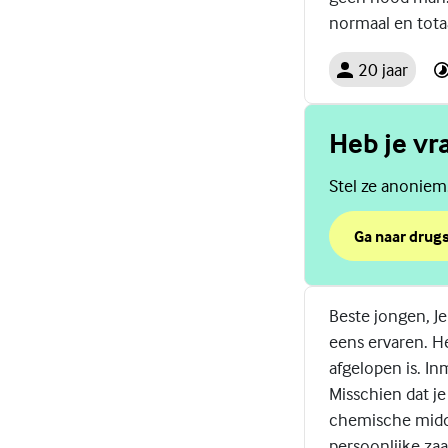
normaal en totaal
20 jaar
Heb je vr
Stel ze anoniem
Ga naar drugs
over Heb je v
(Externe link)
Beste jongen, Je
eens ervaren. He
afgelopen is. In
Misschien dat je
chemische midde
persoonlijke zaa