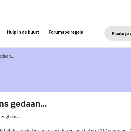
Hulp in de buurt
Forumspelregels
Plaats je
edaan...
ms gedaan...
 zegt dus...
id heb ik vanmiddag voor de eerste keer een halve pil XTC genomen. D