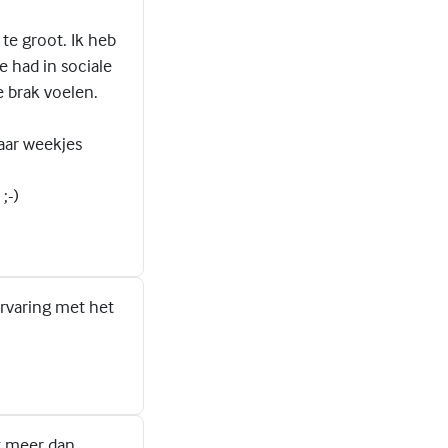
te groot. Ik heb
e had in sociale
e brak voelen.
aar weekjes
;-)
ervaring met het
t meer dan