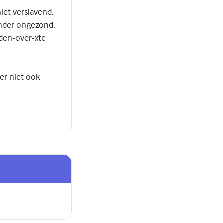
niet verslavend.
minder ongezond.
nden-over-xtc
der niet ook