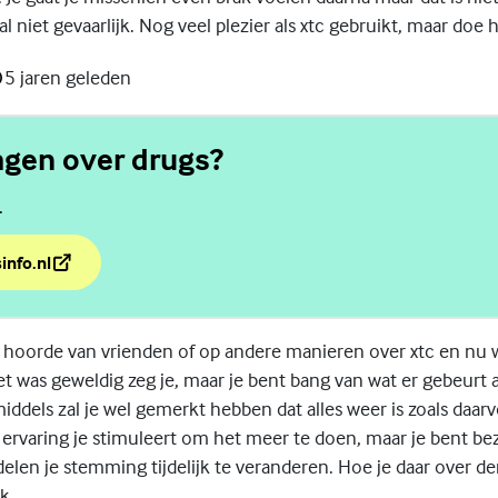
 niet gevaarlijk. Nog veel plezier als xtc gebruikt, maar doe he
5 jaren geleden
agen over drugs?
.
info.nl
ragen over drugs?
 hoorde van vrienden of op andere manieren over xtc en nu wi
t was geweldig zeg je, maar je bent bang van wat er gebeurt 
middels zal je wel gemerkt hebben dat alles weer is zoals daarv
 ervaring je stimuleert om het meer te doen, maar je bent be
len je stemming tijdelijk te veranderen. Hoe je daar over de
k.