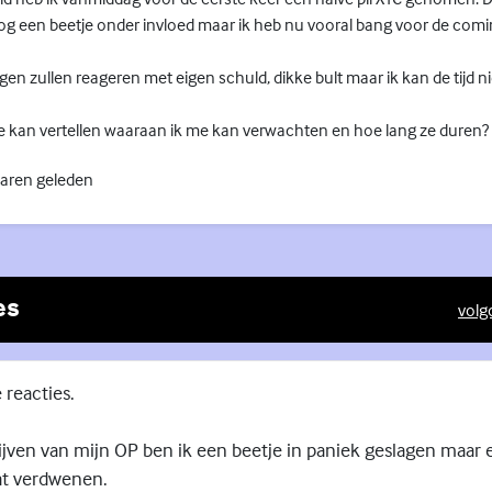
og een beetje onder invloed maar ik heb nu vooral bang voor de comi
en zullen reageren met eigen schuld, dikke bult maar ik kan de tijd ni
me kan vertellen waaraan ik me kan verwachten en hoe lang ze duren?
jaren geleden
es
volg
(Exte
 reacties.
ijven van mijn OP ben ik een beetje in paniek geslagen maar e
at verdwenen.