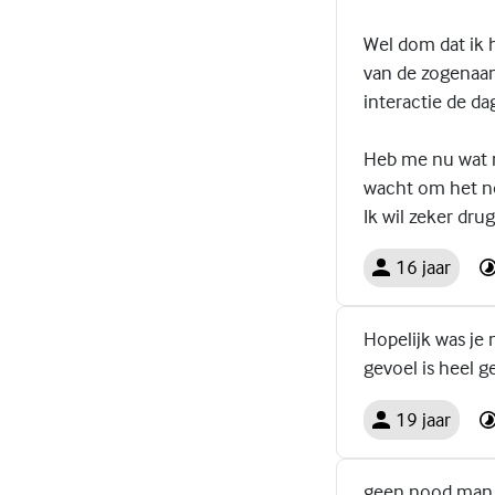
Wel dom dat ik 
van de zogenaam
interactie de d
Heb me nu wat m
wacht om het n
Ik wil zeker dru
16 jaar
Hopelijk was je
gevoel is heel g
19 jaar
geen nood man. 