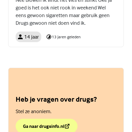
goed is het ook niet rook in weekend Wel
eens gewoon sigaretten maar gebruik geen
Drugs gewoon niet doen vind ik.
14 jaar
13 jaren geleden
Heb je vragen over drugs?
Stel ze anoniem.
Ga naar drugsinfo.nl
over Heb je vragen over drugs?
(Externe link)