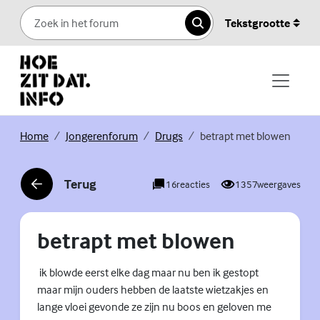
Skip to content
Tekstgrootte
Zoeken
(Externe link)
(Externe link)
(Externe link)
Home
Jongerenforum
Drugs
betrapt met blowen
Terug
16
reacties
1357
weergaves
(Externe link)
betrapt met blowen
ik blowde eerst elke dag maar nu ben ik gestopt
maar mijn ouders hebben de laatste wietzakjes en
lange vloei gevonde ze zijn nu boos en geloven me