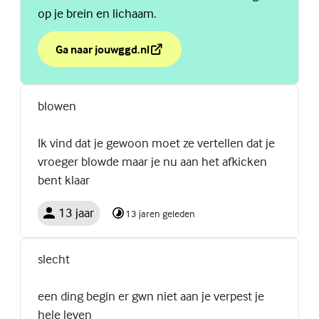
op je brein en lichaam.
Ga naar jouwggd.nl
over Ga je lachgas gebruiken? Dit wil je weten.
(Externe link)
blowen
Ik vind dat je gewoon moet ze vertellen dat je
vroeger blowde maar je nu aan het afkicken
bent klaar
13 jaar
13 jaren geleden
slecht
een ding begin er gwn niet aan je verpest je
hele leven