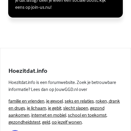
je dat lastig? Geef je leven een sociale boost, kijk
eens op join-us.nu!
Hoezitdat.info
Hoezitdat.info is een forumwebsite. Zoek je betrouwbare
informatie? Lees dan op JouwGGD.nl over
familie en vrienden
,
je gevoel
,
seks en relaties
,
roken, drank
en drugs
,
je lichaam
,
je gebit
,
slecht slapen
,
gezond
aankomen
,
internet en mobiel
,
school en toekomst
,
gezondheidstest
,
geld
,
op jezelf wonen
.