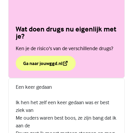
Wat doen drugs nu eigenlijk met
je?
Ken je de risico's van de verschillende drugs?
Ga naar jouwggd.nl
over Wat doen drugs nu eigenlijk met je?
(Externe link)
Een keer gedaan
Ik hen het zelf een keer gedaan was er best
ziek van
Me ouders waren best boos, ze zijn bang dat ik
aan de