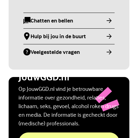
Chatten en bellen
(Externe link)
Hulp bij jou in de buurt
(Externe link)
Veelgestelde vragen
(Externe link)
Jongerenwebsite
JouwGGD.nl
Op JouwGGD.nl vind je betrouwbare
informatie over gezondheid, relaties,
lichaam, seks, gevoel, alcohol roken drugs
en media. De informatie is gecheckt door
(medische) professionals.