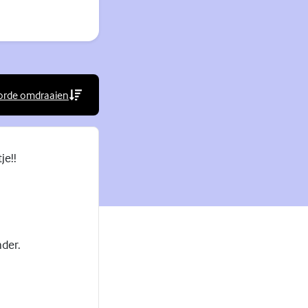
orde omdraaien
rne link)
je!!
nder.