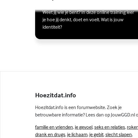
ik?
Lees meer over Online zelfhulptraining - Wie ben ik?
(Externe link)
Weet jij wie je bent? In deze online training leer
je hoe jij denkt, doet en voelt. Wat is jouw
identiteit?
Hoezitdat.info
Hoezitdat.info is een forumwebsite. Zoek je
betrouwbare informatie? Lees dan op JouwGGD.nl 
familie en vrienden
,
je gevoel
,
seks en relaties
,
roken
drank en drugs
,
je lichaam
,
je gebit
,
slecht slapen
,