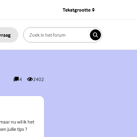
Tekstgrootte
 vraag
Zoeken
4
2402
reacties
weergaves
maar nu wil ik het
 jullie tips ?