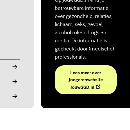
betrouwbare informatie
over gezondheid, relaties,
lichaam, seks, gevoel,
alcohol roken drugs en
media. De informatie is
gecheckt door (medische)
professionals.
Lees meer over
Jongerenwebsite
(Externe link)
JouwGGD.nl
Ben jij digitaal in balans?