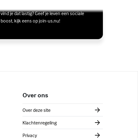
Wil je graag andere jongeren ontmoeten, maar
s meer over Vriendschap
terne link)
vind je dat lastig? Geef je leven een sociale
boost, kijk eens op join-us.nu!
Over ons
Over deze site
Klachtenregeling
Privacy