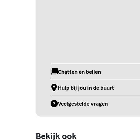
Chatten en bellen
(Externe link)
Hulp bij jou in de buurt
(Externe link)
Veelgestelde vragen
(Externe link)
Bekijk ook
Online zelfhulptraining - Wie ben