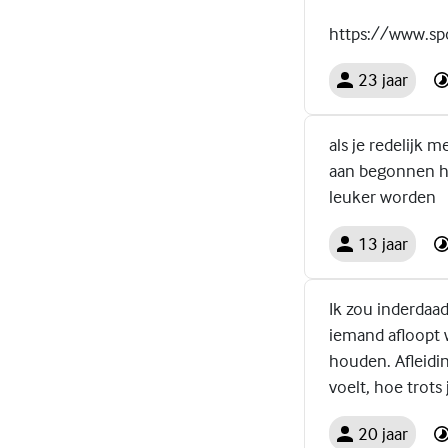
https://www.sp
23 jaar
als je redelijk m
aan begonnen he
leuker worden
13 jaar
Ik zou inderdaad
iemand afloopt 
houden. Afleidin
voelt, hoe trots 
20 jaar