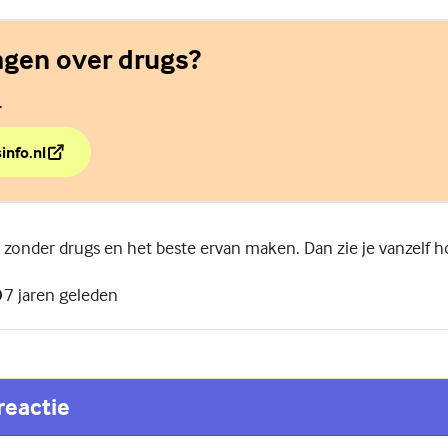
agen over drugs?
.
info.nl
ragen over drugs?
zonder drugs en het beste ervan maken. Dan zie je vanzelf ho
7 jaren geleden
reactie