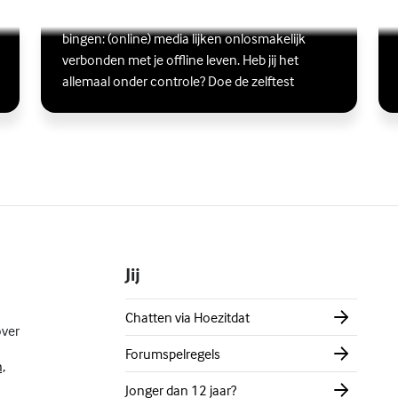
Scrollen, liken, appen, swipen, gamen en
Lees meer over Ben jij digitaal in balans?
(Externe link)
Lee
(Ex
bingen: (online) media lijken onlosmakelijk
verbonden met je offline leven. Heb jij het
allemaal onder controle? Doe de zelftest
Jij
Chatten via Hoezitdat
over
Forumspelregels
,
Jonger dan 12 jaar?