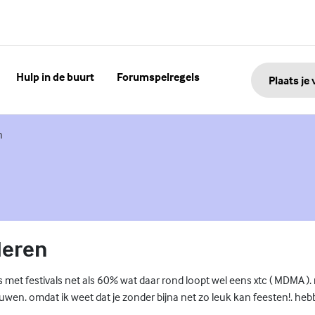
Hulp in de buurt
Forumspelregels
Plaats je
n
deren
s met festivals net als 60% wat daar rond loopt wel eens xtc ( MDMA ). 
wen. omdat ik weet dat je zonder bijna net zo leuk kan feesten!. hebben