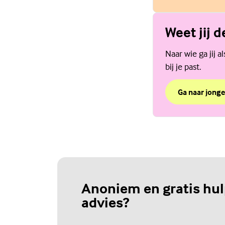
Weet jij 
Naar wie ga jij 
bij je past.
Ga naar jonge
over Weet jij 
(Externe link)
Anoniem en gratis hul
advies?