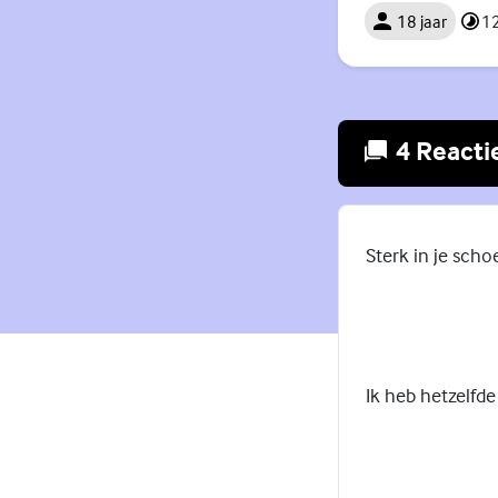
18 jaar
12
4 Reacti
Sterk in je scho
Ik heb hetzelfde