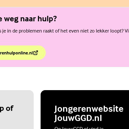
de weg naar hulp?
als je in de problemen raakt of het even niet zo lekker loopt? V
renhulponline.nl
de weg naar hulp?
p of
Jongerenwebsite
JouwGGD.nl
Op JouwGGD.nl vind je