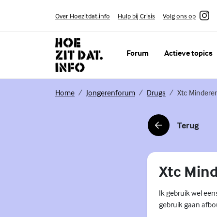
Skip to content
Volg ons op
Over Hoezitdat.info
Hulp bij Crisis
Instagram
Forum
Actieve topics
(Externe link)
(Externe link)
(Externe link)
Home
Jongerenforum
Drugs
Xtc Mindere
Terug
(Externe link)
Xtc Min
Ik gebruik wel een
gebruik gaan afbou