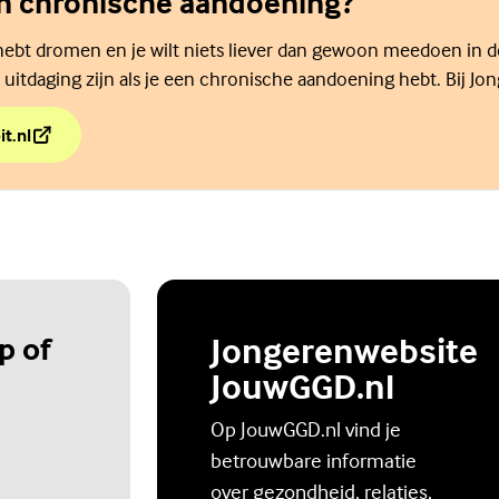
en chronische aandoening?
e hebt dromen en je wilt niets liever dan gewoon meedoen in 
 uitdaging zijn als je een chronische aandoening hebt. Bij Jo
 jongpit.nl.
it.nl
een chronische aandoening?
p of
Jongerenwebsite
JouwGGD.nl
Op JouwGGD.nl vind je
betrouwbare informatie
over gezondheid, relaties,