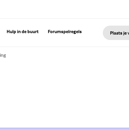
Hulp in de buurt
Forumspelregels
Plaats je
ing