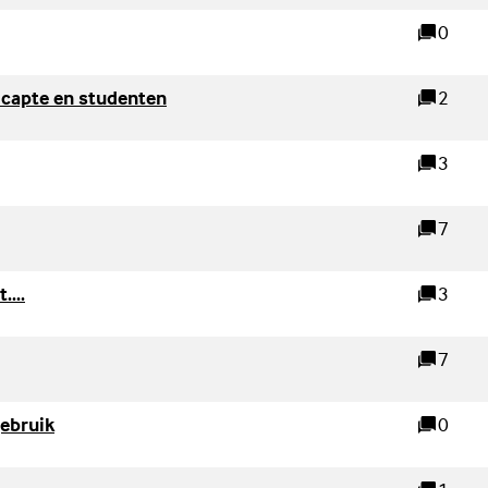
0
reacties
(Externe link)
capte en studenten
2
reacties
k)
3
reacties
7
reacties
(Externe link)
....
3
reacties
ink)
7
reacties
(Externe link)
gebruik
0
reacties