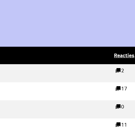
Reacties
(Externe 
Geschreven door
k)
2
reacties
17
reacties
0
reacties
11
reacties