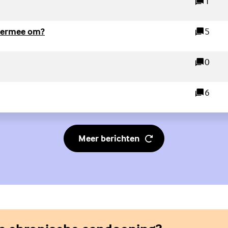
1
reacties
(Externe link)
e ermee om?
5
reacties
)
0
reacties
erne link)
6
reacties
Meer berichten