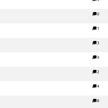
reacties
Externe link)
0
reacties
xterne link)
1
reacties
 link)
3
reacties
terne link)
9
reacties
ink)
2
reacties
4
reacties
(Externe link)
8
reacties