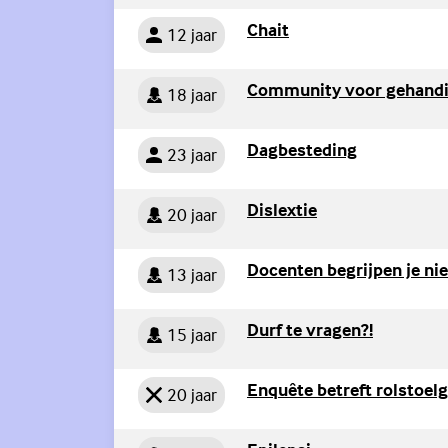
Persoon
(Externe link)
Chait
12 jaar
Persoon
Community voor gehandi
18 jaar
Persoon
(Externe lin
Dagbesteding
23 jaar
Persoon
(Externe link)
Dislextie
20 jaar
Persoon
Docenten begrijpen je niet
13 jaar
Persoon
(Externe l
Durf te vragen?!
15 jaar
Persoon
Enquête betreft rolstoel
20 jaar