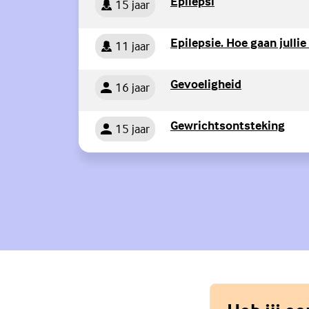
Persoon
(Externe link)
Epilepsi
15 jaar
Persoon
Epilepsie. Hoe gaan julli
11 jaar
Persoon
(Externe link
Gevoeligheid
16 jaar
Persoon
(Ext
Gewrichtsontsteking
15 jaar