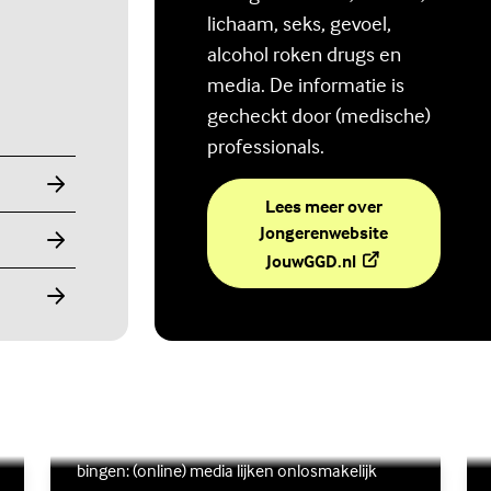
lichaam, seks, gevoel,
alcohol roken drugs en
media. De informatie is
gecheckt door (medische)
professionals.
Lees meer over
Jongerenwebsite
(Externe link)
JouwGGD.nl
Ben jij digitaal in balans?
Scrollen, liken, appen, swipen, gamen en
Lees meer over Ben jij digitaal in balans?
(Externe link)
Lee
(Ex
bingen: (online) media lijken onlosmakelijk