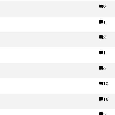
link)
9
reacties
rne link)
1
reacties
3
reacties
1
reacties
6
reacties
10
reacties
18
reacties
e link)
5