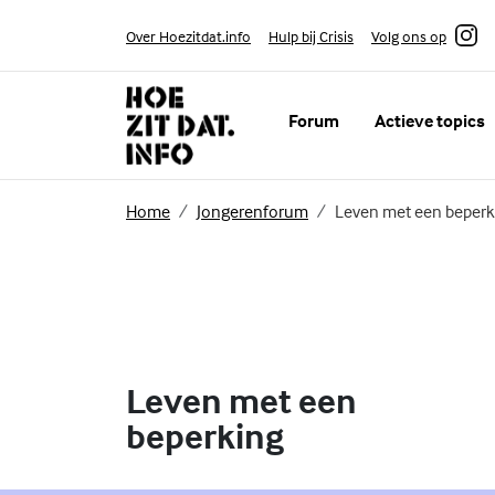
Skip to content
Volg ons op
Over Hoezitdat.info
Hulp bij Crisis
Instagram
Forum
Actieve topics
(Externe link)
(Externe link)
Home
Jongerenforum
Leven met een beperk
Leven met een
beperking