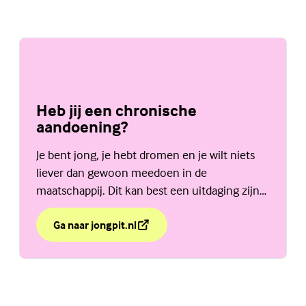
Heb jij een chronische
aandoening?
Je bent jong, je hebt dromen en je wilt niets
liever dan gewoon meedoen in de
maatschappij. Dit kan best een uitdaging zijn
als je een chronische aandoening hebt. Bij
JongPIT helpen ze je graag. Ga naar jongpit.nl.
Ga naar jongpit.nl
over Heb jij een chronische aandoening?
(Externe link)