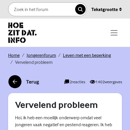
Skip to content
Tekstgrootte
Zoeken
(Externe link)
(Externe link)
(Externe li
Home
Jongerenforum
Leven met een beperking
Vervelend probleem
Terug
2
reacties
1402
weergaves
(Externe link)
Vervelend probleem
Hoi, ik heb een moeilijk onderwerp omdat veel
jongeren vaak negatief en pestend reageren. Ik heb