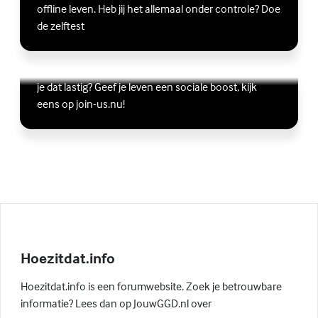
offline leven. Heb jij het allemaal onder controle? Doe
de zelftest
Vriendschap
Wil je graag andere jongeren ontmoeten, maar vind
Lees meer over Vriendschap
(Externe link)
je dat lastig? Geef je leven een sociale boost, kijk
eens op join-us.nu!
Hoezitdat.info
Hoezitdat.info is een forumwebsite. Zoek je betrouwbare
informatie? Lees dan op JouwGGD.nl over