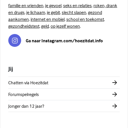
familie en vrienden
,
je gevoel
,
seks en relaties
,
roken, drank
en drugs
,
je lichaam
,
je gebit
,
slecht slapen
,
gezond
aankomen
,
internet en mobiel
,
school en toekomst
,
gezondheidstest
,
geld
,
op jezelf wonen
.
Ga naar Instagram.com/hoezitdat.info
Jij
Chatten via Hoezitdat
Forumspelregels
Jonger dan 12 jaar?