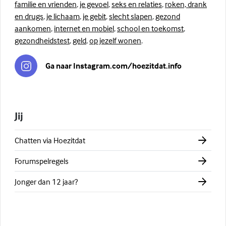
familie en vrienden
,
je gevoel
,
seks en relaties
,
roken, drank
en drugs
,
je lichaam
,
je gebit
,
slecht slapen
,
gezond
aankomen
,
internet en mobiel
,
school en toekomst
,
gezondheidstest
,
geld
,
op jezelf wonen
.
Ga naar Instagram.com/hoezitdat.info
Jij
Chatten via Hoezitdat
Forumspelregels
Jonger dan 12 jaar?