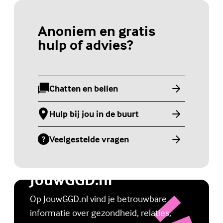
Anoniem en gratis
hulp of advies?
Chatten en bellen
(Externe link)
Hulp bij jou in de buurt
(Externe link)
Veelgestelde vragen
(Externe link)
Jongerenwebsite
JouwGGD.nl
Op JouwGGD.nl vind je betrouwbare
informatie over gezondheid, relaties,