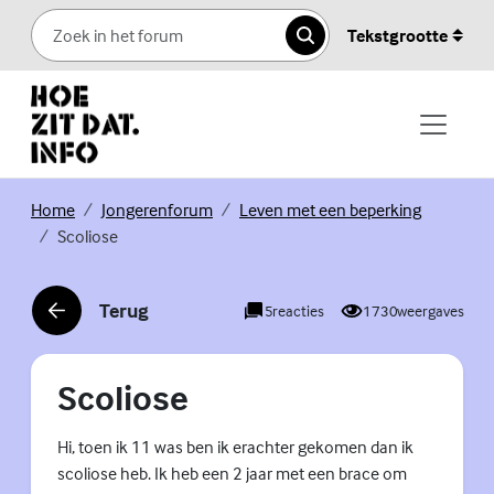
Skip to content
Tekstgrootte
Zoeken
(Externe link)
(Externe link)
(Externe li
Home
Jongerenforum
Leven met een beperking
Scoliose
Terug
5
reacties
1730
weergaves
(Externe link)
Scoliose
Hi, toen ik 11 was ben ik erachter gekomen dan ik
scoliose heb. Ik heb een 2 jaar met een brace om