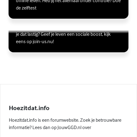
offline leven. Heb jij het allemaal onder controle? Doe
de zelftest
Vriendschap
Wil je graag andere jongeren ontmoeten, maar vind
Lees meer over Vriendschap
(Externe link)
je dat lastig? Geef je leven een sociale boost, kijk
eens op join-us.nu!
Hoezitdat.info
Hoezitdat.info is een forumwebsite. Zoek je betrouwbare
informatie? Lees dan op JouwGGD.nl over