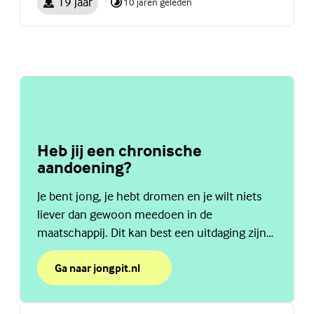
19 jaar
10 jaren geleden
Heb jij een chronische
aandoening?
Je bent jong, je hebt dromen en je wilt niets
liever dan gewoon meedoen in de
maatschappij. Dit kan best een uitdaging zijn
als je een chronische aandoening hebt. Bij
JongPIT helpen ze je graag. Ga naar jongpit.nl.
Ga naar jongpit.nl
over Heb jij een chronische aandoening?
(Externe link)