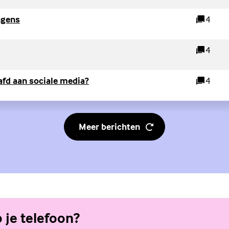
(Externe link)
ngens
4
reacties
ink)
4
reacties
(Externe link)
aafd aan sociale media?
4
reacties
Meer berichten
p je telefoon?