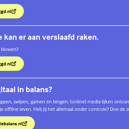
ggd.nl
 vapen, hoe stop je er mee en waarom.
e kan er aan verslaafd raken.
t blowen?
ggd.nl
je kan er aan verslaafd raken.
gitaal in balans?
 appen, swipen, gamen en bingen: (online) media lijken onlos
 offline leven. Heb jij het allemaal onder controle? Doe de ze
alebalans.nl
igitaal in balans?