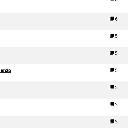
reacties
terne link)
6
reacties
5
reacties
5
reacties
(Externe link)
 enzo
5
reacties
5
reacties
 link)
5
reacties
 link)
5
reacties