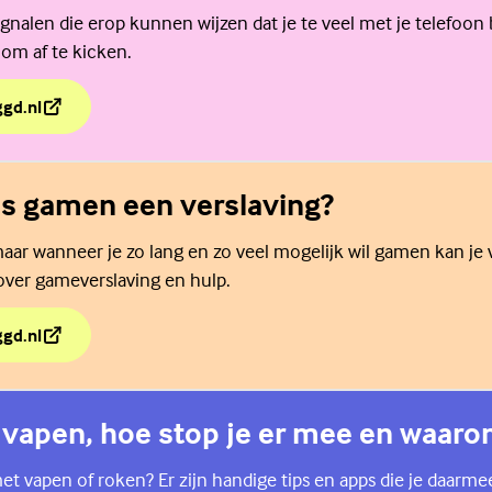
ignalen die erop kunnen wijzen dat je te veel met je telefoon 
 om af te kicken.
ggd.nl
p je telefoon?
s gamen een verslaving?
ar wanneer je zo lang en zo veel mogelijk wil gamen kan je ve
over gameverslaving en hulp.
ggd.nl
 is gamen een verslaving?
vapen, hoe stop je er mee en waaro
et vapen of roken? Er zijn handige tips en apps die je daarme