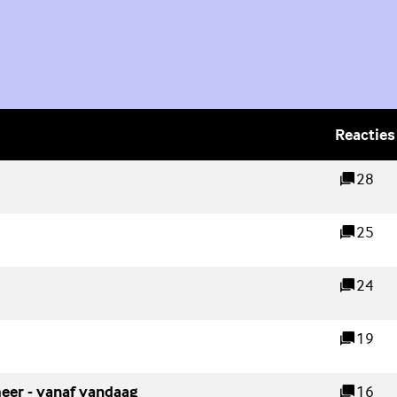
Reacties
Geschreven door
28
reacties
)
25
reacties
24
reacties
(Externe link)
19
reacties
(Externe link)
eer - vanaf vandaag
16