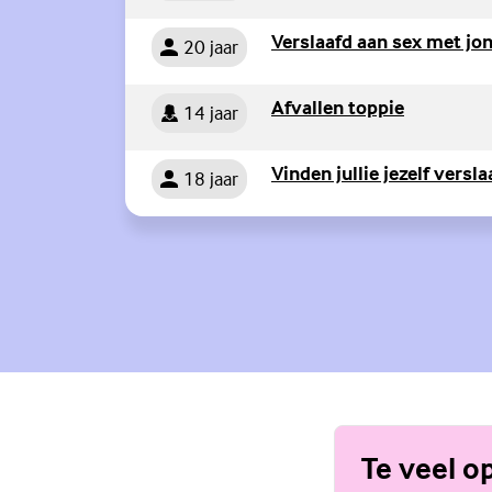
Persoon
Verslaafd aan sex met jo
20 jaar
Persoon
(Externe l
Afvallen toppie
14 jaar
Persoon
Vinden jullie jezelf versl
18 jaar
Te veel o