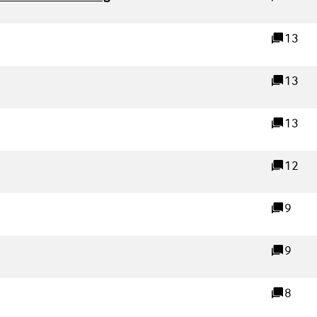
reacties
k)
13
reacties
xterne link)
13
reacties
13
reacties
erne link)
12
reacties
9
reacties
9
reacties
nk)
8
reacties