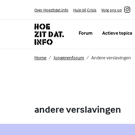
Skip to content
Volg ons op
Over Hoezitdat.info
Hulp bij Crisis
Instagram
Forum
Actieve topics
(Externe link)
(Externe link)
Home
Jongerenforum
Andere verslavingen
andere verslavingen