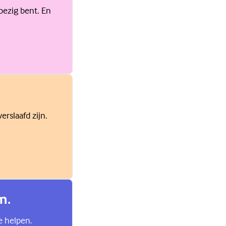
bezig bent. En
rslaafd zijn.
m.
e helpen.