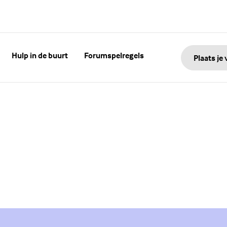
Hulp in de buurt
Forumspelregels
Plaats je