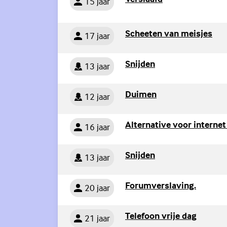
15 jaar
Persoon
(Ex
Scheeten van meisjes
17 jaar
Persoon
(Externe link)
Snijden
13 jaar
Persoon
(Externe link)
Duimen
12 jaar
Persoon
Alternative voor internet
16 jaar
Persoon
(Externe link)
Snijden
13 jaar
Persoon
(Externe
Forumverslaving.
20 jaar
Persoon
(Externe
Telefoon vrije dag
21 jaar