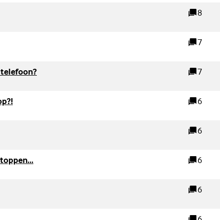
nk)
8
reacties
link)
7
reacties
(Externe link)
 telefoon?
7
reacties
(Externe link)
op?!
6
reacties
6
reacties
(Externe link)
toppen...
6
reacties
6
reacties
6