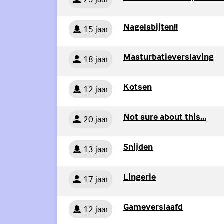
Persoon
(Externe lin
Nagelsbijten!!
15 jaar
Persoon
(E
Masturbatieverslaving
18 jaar
Persoon
(Externe link)
Kotsen
12 jaar
Persoon
(Ext
Not sure about this...
20 jaar
Persoon
(Externe link)
Snijden
13 jaar
Persoon
(Externe link)
Lingerie
17 jaar
Persoon
(Externe li
Gameverslaafd
12 jaar