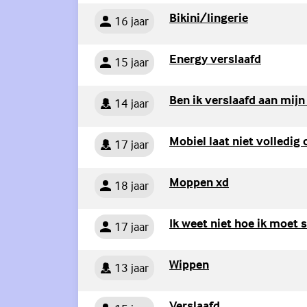
Persoon
(Externe li
Bikini/lingerie
16 jaar
Persoon
(Externe 
Energy verslaafd
15 jaar
Persoon
Ben ik verslaafd aan mijn
14 jaar
Persoon
Mobiel laat niet volledig 
17 jaar
Persoon
(Externe link)
Moppen xd
18 jaar
Persoon
Ik weet niet hoe ik moet s
17 jaar
Persoon
(Externe link)
Wippen
13 jaar
Persoon
(Externe link)
Verslaafd