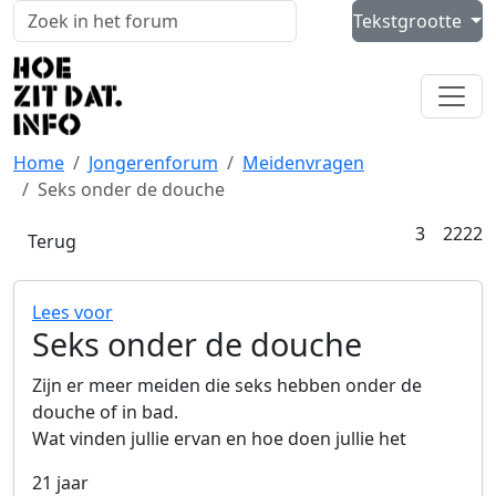
Skip to content
Tekstgrootte
Zoeken
(Externe link)
(Externe link)
(Externe link)
Home
Jongerenforum
Meidenvragen
Seks onder de douche
reacties
w
3
2222
(Externe link)
Terug
(Externe link)
Lees voor
Seks onder de douche
Zijn er meer meiden die seks hebben onder de
douche of in bad.
Wat vinden jullie ervan en hoe doen jullie het
21 jaar