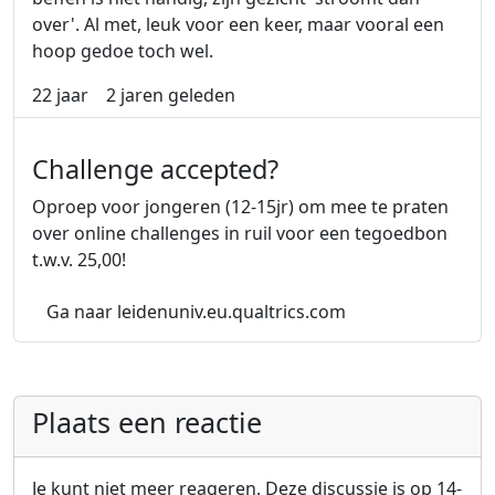
over'. Al met, leuk voor een keer, maar vooral een
hoop gedoe toch wel.
22 jaar
2 jaren geleden
Challenge accepted?
Oproep voor jongeren (12-15jr) om mee te praten
over online challenges in ruil voor een tegoedbon
t.w.v. 25,00!
over Challenge a
(Externe link)
Ga naar leidenuniv.eu.qualtrics.com
Plaats een reactie
Je kunt niet meer reageren. Deze discussie is op 14-