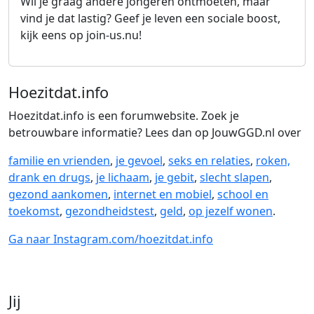
Wil je graag andere jongeren ontmoeten, maar
vind je dat lastig? Geef je leven een sociale boost,
kijk eens op join-us.nu!
Lees meer over Vriendschap
(Externe link)
Hoezitdat.info
Hoezitdat.info is een forumwebsite. Zoek je
betrouwbare informatie? Lees dan op JouwGGD.nl over
familie en vrienden
,
je gevoel
,
seks en relaties
,
roken,
drank en drugs
,
je lichaam
,
je gebit
,
slecht slapen
,
gezond aankomen
,
internet en mobiel
,
school en
toekomst
,
gezondheidstest
,
geld
,
op jezelf wonen
.
Ga naar Instagram.com/hoezitdat.info
Jij