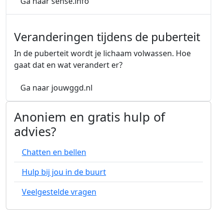
over Help mijn lichaam verandert!
(Externe link)
Ga naar sense.info
Veranderingen tijdens de puberteit
In de puberteit wordt je lichaam volwassen. Hoe
gaat dat en wat verandert er?
over Veranderingen tijdens de pu
(Externe link)
Ga naar jouwggd.nl
Anoniem en gratis hulp of
advies?
(Externe link)
Chatten en bellen
(Externe link)
Hulp bij jou in de buurt
(Externe link)
Veelgestelde vragen