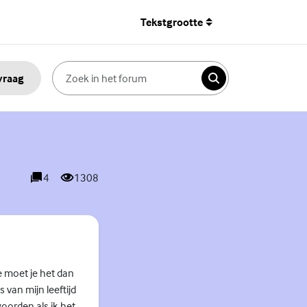
Tekstgrootte
 vraag
Zoeken
4
1308
reacties
weergaves
oe moet je het dan
 van mijn leeftijd
oorden als ik het