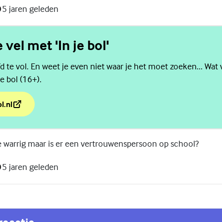
5 jaren geleden
e vel met 'In je bol'
d te vol. En weet je even niet waar je het moet zoeken... Wat 
e bol (16+).
l.nl
e vel met 'In je bol'
e warrig maar is er een vertrouwenspersoon op school?
5 jaren geleden