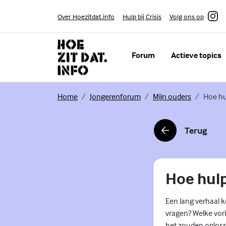
Skip to content
Volg ons op
Over Hoezitdat.info
Hulp bij Crisis
Instagram
Forum
Actieve topics
(Externe link)
(Externe link)
(Externe li
Home
Jongerenforum
Mijn ouders
Hoe hu
Terug
(Externe link)
Hoe hul
Een lang verhaal ko
vragen? Welke vorig
het zouden oplosse