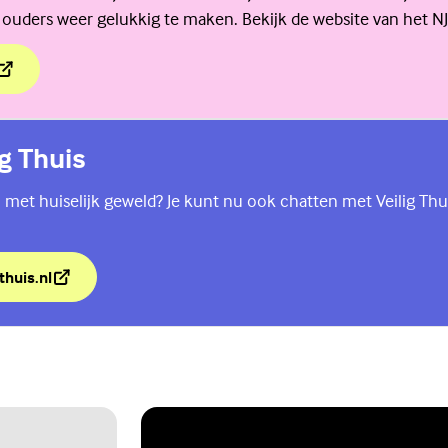
 ouders weer gelukkig te maken. Bekijk de website van het NJ
ders gaan scheiden is dat een moeilijke tijd.
ig Thuis
 met huiselijk geweld? Je kunt nu ook chatten met Veilig Thu
thuis.nl
lig Thuis