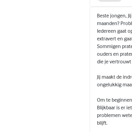
Beste jongen, Ji
maanden? Probl
Iedereen gaat o
extravert en gaa
Sommigen prate
ouders en praten
die je vertrouwt
Jij maakt de ind
ongelukkig maak
Om te beginnen m
Blijkbaar is er i
problemen weten
blijft.