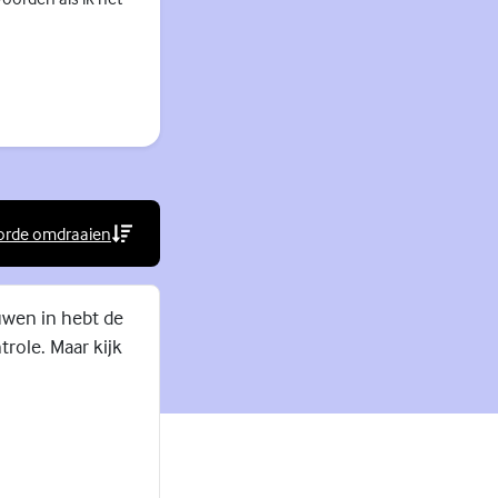
orde omdraaien
rne link)
ouwen in hebt de
trole. Maar kijk