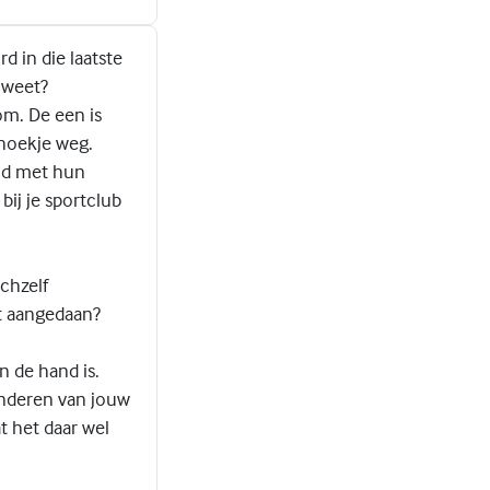
d in die laatste
 weet?
m. De een is
 hoekje weg.
nd met hun
bij je sportclub
ichzelf
t aangedaan?
n de hand is.
 anderen van jouw
t het daar wel