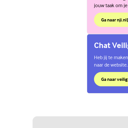
jouw taak om je
Ga naar nji.nl
over Als je ou
(Externe link)
Chat Veil
Heb jij te maken
naar de website.
Ga naar veilig
over Chat Vei
(Externe link)