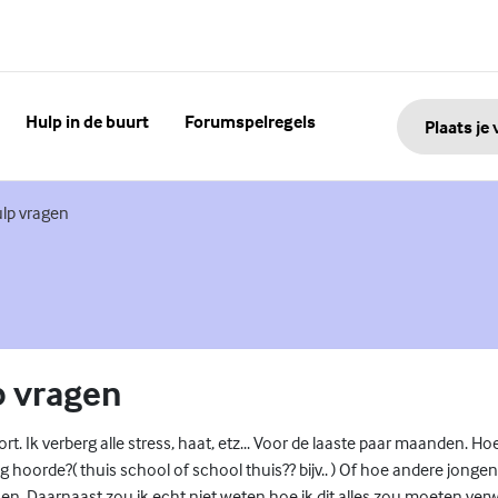
Hulp in de buurt
Forumspelregels
Plaats je
nk)
lp vragen
p vragen
rt. Ik verberg alle stress, haat, etz... Voor de laaste paar maanden. H
 hoorde?( thuis school of school thuis?? bijv.. ) Of hoe andere jongens
n. Daarnaast zou ik echt niet weten hoe ik dit alles zou moeten verw