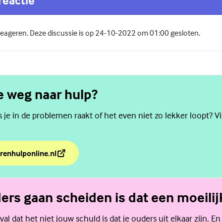
reactie
 reageren. Deze discussie is op 24-10-2022 om 01:00 gesloten.
de weg naar hulp?
als je in de problemen raakt of het even niet zo lekker loopt? V
renhulponline.nl
de weg naar hulp?
ders gaan scheiden is dat een moeilijk
al dat het niet jouw schuld is dat je ouders uit elkaar zijn. En