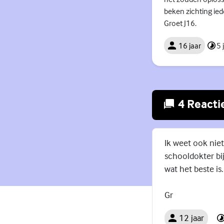
beken zichting iede
Groet J16.
16 jaar
5 
4 Reacti
Ik weet ook niet
schooldokter bij
wat het beste is.
Gr
12 jaar