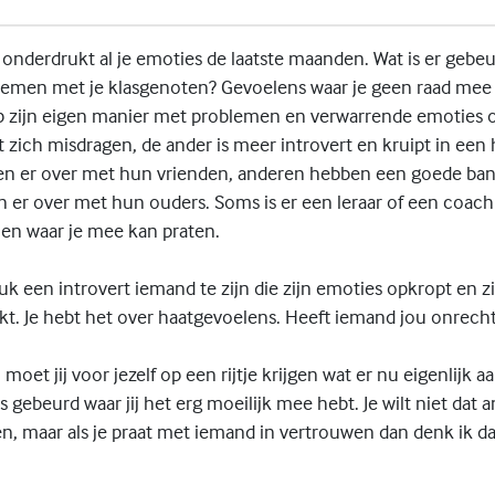
j onderdrukt al je emoties de laatste maanden. Wat is er gebeur
emen met je klasgenoten? Gevoelens waar je geen raad mee
p zijn eigen manier met problemen en verwarrende emoties o
t zich misdragen, de ander is meer introvert en kruipt in een
n er over met hun vrienden, anderen hebben een goede ba
 er over met hun ouders. Soms is er een leraar of een coach 
 en waar je mee kan praten.
ruk een introvert iemand te zijn die zijn emoties opkropt en z
t. Je hebt het over haatgevoelens. Heeft iemand jou onrech
oet jij voor jezelf op een rijtje krijgen wat er nu eigenlijk aa
ets gebeurd waar jij het erg moeilijk mee hebt. Je wilt niet dat
, maar als je praat met iemand in vertrouwen dan denk ik da