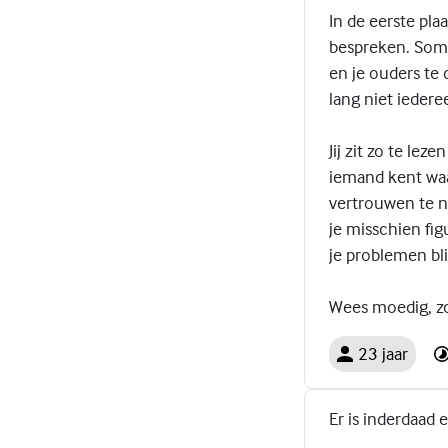
In de eerste pla
bespreken. Som
en je ouders te 
lang niet iedere
Jij zit zo te le
iemand kent waa
vertrouwen te ne
je misschien fig
je problemen bl
Wees moedig, zo
23 jaar
Er is inderdaad