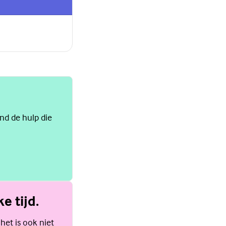
ind de hulp die
e tijd.
 het is ook niet