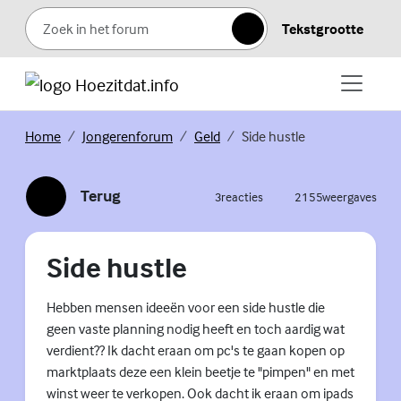
Skip to content
Tekstgrootte
Zoeken
(Externe link)
(Externe link)
(Externe link)
Home
Jongerenforum
Geld
Side hustle
Terug
3
reacties
2155
weergaves
(Externe link)
Side hustle
Hebben mensen ideeën voor een side hustle die
geen vaste planning nodig heeft en toch aardig wat
verdient?? Ik dacht eraan om pc's te gaan kopen op
marktplaats deze een klein beetje te "pimpen" en met
winst weer te verkopen. Ook dacht ik eraan om ipads