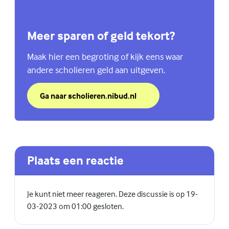
Meer sparen of geld tekort?
Maak hier een begroting of kijk eens waar
andere scholieren geld aan uitgeven.
Ga naar scholieren.nibud.nl
over Meer sparen of geld tekort?
(Externe link)
Plaats een reactie
Je kunt niet meer reageren. Deze discussie is op 19-
03-2023 om 01:00 gesloten.