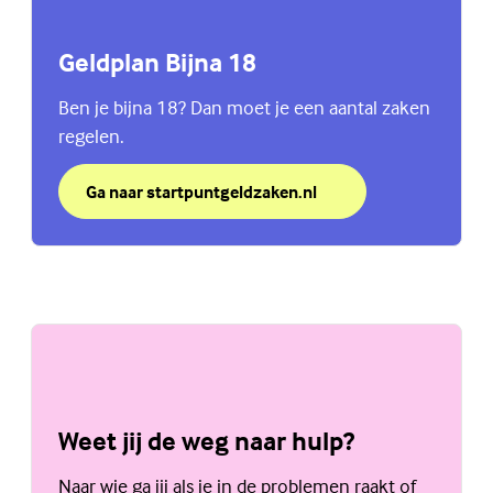
Geldplan Bijna 18
Ben je bijna 18? Dan moet je een aantal zaken
regelen.
Ga naar startpuntgeldzaken.nl
over Geldplan Bijna 18
(Externe link)
Weet jij de weg naar hulp?
Naar wie ga jij als je in de problemen raakt of