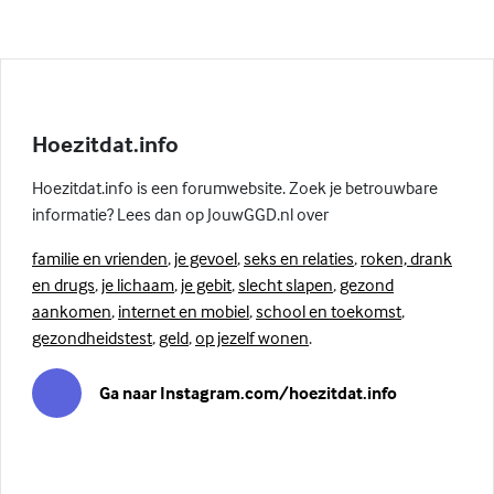
Hoezitdat.info
Hoezitdat.info is een forumwebsite. Zoek je betrouwbare
informatie? Lees dan op JouwGGD.nl over
familie en vrienden
,
je gevoel
,
seks en relaties
,
roken, drank
en drugs
,
je lichaam
,
je gebit
,
slecht slapen
,
gezond
aankomen
,
internet en mobiel
,
school en toekomst
,
gezondheidstest
,
geld
,
op jezelf wonen
.
Ga naar Instagram.com/hoezitdat.info