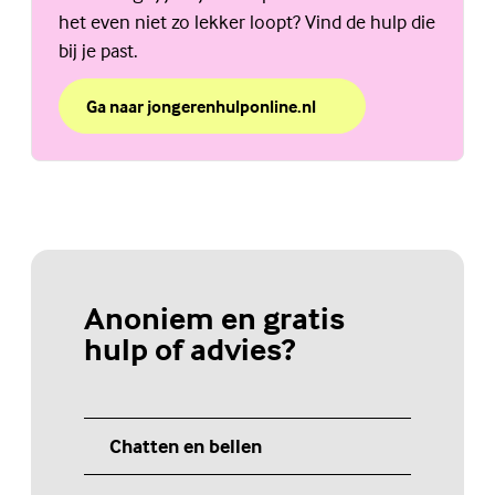
het even niet zo lekker loopt? Vind de hulp die
bij je past.
Ga naar jongerenhulponline.nl
over Weet jij de weg naar hulp?
(Externe link)
Anoniem en gratis
hulp of advies?
Chatten en bellen
(Externe link)