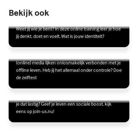
Bekijk ook
Online zelfhulptraining - Wie ben ik?
Lees meer over Online zelfhulptraining - Wie ben ik?
(Externe link)
Weet jij wie je bent? In deze online training leer je hoe
jij denkt, doet en voelt. Wat is jouw identiteit?
Ben jij digitaal in balans?
Scrollen, liken, appen, swipen, gamen en bingen:
Lees meer over Ben jij digitaal in balans?
(Externe link)
(online) media lijken onlosmakelijk verbonden met je
offline leven. Heb jij het allemaal onder controle? Doe
de zelftest
Vriendschap
Wil je graag andere jongeren ontmoeten, maar vind
Lees meer over Vriendschap
(Externe link)
je dat lastig? Geef je leven een sociale boost, kijk
eens op join-us.nu!