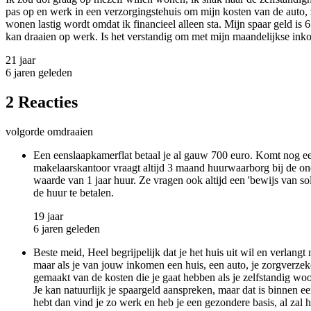
pas op en werk in een verzorgingstehuis om mijn kosten van de auto, 
wonen lastig wordt omdat ik financieel alleen sta. Mijn spaar geld is
kan draaien op werk. Is het verstandig om met mijn maandelijkse ink
21 jaar
6 jaren geleden
2 Reacties
volgorde omdraaien
Een eenslaapkamerflat betaal je al gauw 700 euro. Komt nog een
makelaarskantoor vraagt altijd 3 maand huurwaarborg bij de ond
waarde van 1 jaar huur. Ze vragen ook altijd een 'bewijs van s
de huur te betalen.
19 jaar
6 jaren geleden
Beste meid, Heel begrijpelijk dat je het huis uit wil en verlang
maar als je van jouw inkomen een huis, een auto, je zorgverzek
gemaakt van de kosten die je gaat hebben als je zelfstandig wo
Je kan natuurlijk je spaargeld aanspreken, maar dat is binnen een
hebt dan vind je zo werk en heb je een gezondere basis, al zal h