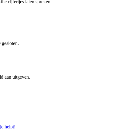
le cijfertjes laten spreken.
 gesloten.
ld aan uitgeven.
e helpt!