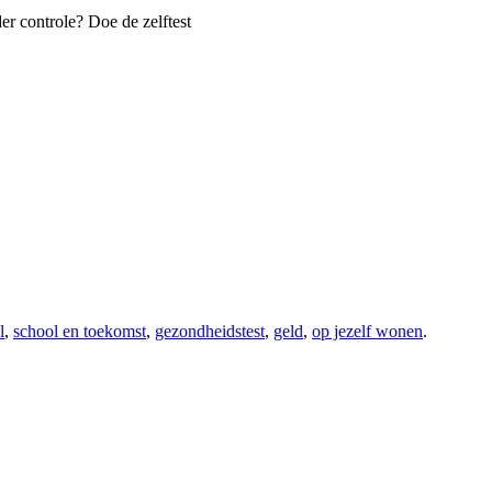
er controle? Doe de zelftest
l
,
school en toekomst
,
gezondheidstest
,
geld
,
op jezelf wonen
.