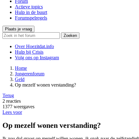
Forum
Actieve topics
Hulp in de buurt
Forumspelregels
Plaats je vraag
Zoeken
Over Hoezitdat.info
Hulp bij Crisis
Volg ons op
Instagram
Home
Jongerenforum
Geld
Op mezelf wonen verstanding?
Terug
2
reacties
1377
weergaves
Lees voor
Op mezelf wonen verstanding?
Ik zou dol graag op mezelf willen wonen, ik snak naar de zelfstandighe