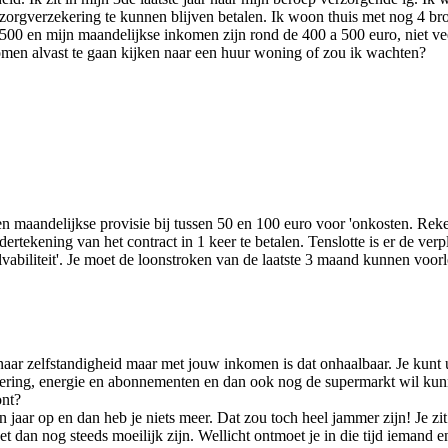
zorgverzekering te kunnen blijven betalen. Ik woon thuis met nog 4 bro
 6500 en mijn maandelijkse inkomen zijn rond de 400 a 500 euro, niet ve
omen alvast te gaan kijken naar een huur woning of zou ik wachten?
 maandelijkse provisie bij tussen 50 en 100 euro voor 'onkosten. Reken 
ertekening van het contract in 1 keer te betalen. Tenslotte is er de ve
olvabiliteit'. Je moet de loonstroken van de laatste 3 maand kunnen voo
t naar zelfstandigheid maar met jouw inkomen is dat onhaalbaar. Je kunt
ering, energie en abonnementen en dan ook nog de supermarkt wil kunne
ont?
 jaar op en dan heb je niets meer. Dat zou toch heel jammer zijn! Je zit i
et dan nog steeds moeilijk zijn. Wellicht ontmoet je in die tijd iemand e