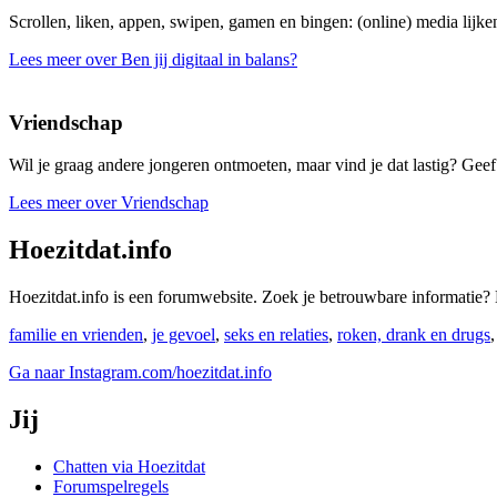
Scrollen, liken, appen, swipen, gamen en bingen: (online) media lijken
Lees meer over Ben jij digitaal in balans?
Vriendschap
Wil je graag andere jongeren ontmoeten, maar vind je dat lastig? Geef 
Lees meer over Vriendschap
Hoezitdat.info
Hoezitdat.info is een forumwebsite. Zoek je betrouwbare informati
familie en vrienden
,
je gevoel
,
seks en relaties
,
roken, drank en drugs
Ga naar Instagram.com/hoezitdat.info
Jij
Chatten via Hoezitdat
Forumspelregels