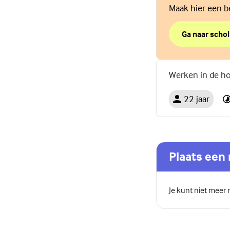
Maak hier een be
Ga naar schol
over Meer spa
(Externe link)
Werken in de ho
22 jaar
Plaats een 
Je kunt niet meer