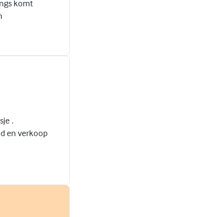
langs komt
n
je .
ld en verkoop