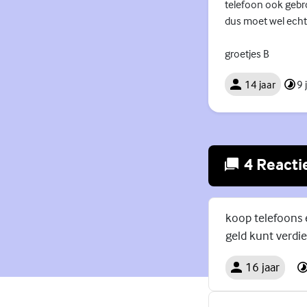
telefoon ook gebro
dus moet wel echt 
groetjes B
14 jaar
9 
4 Reacti
koop telefoons e
geld kunt verdi
16 jaar