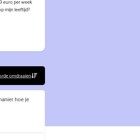
 3 euro per week
 mijn leeftijd?
orde omdraaien
rne link)
manier hoe je