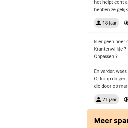
het helpt echt al
hebben ze gelijk
18 jaar
Is er geen boer 
Krantenwijkje ?
Oppassen ?
En verder, wees 
Of koop dingen 
die door op mar
21 jaar
Meer spar