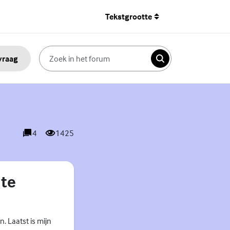
Tekstgrootte
 vraag
Zoeken
4
1425
reacties
weergaves
 te
. Laatst is mijn