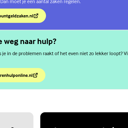
? Dan moet je een aantal zaken regelen.
tpuntgeldzaken.nl
 Bijna 18
de weg naar hulp?
als je in de problemen raakt of het even niet zo lekker loopt? V
renhulponline.nl
de weg naar hulp?