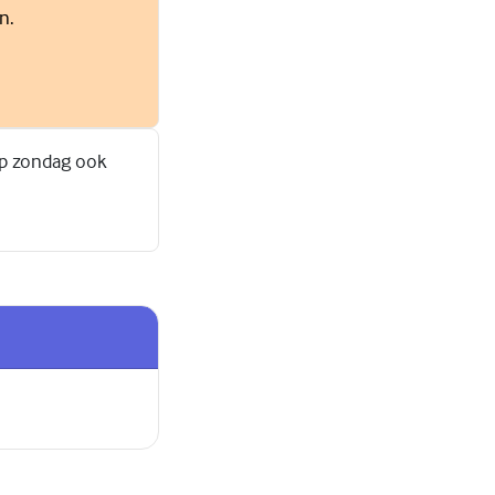
n.
op zondag ook