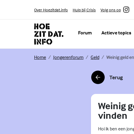
Skip to content
Volg ons op
Over Hoezitdat.info
Hulp bij Crisis
Instagram
Forum
Actieve topics
(Externe link)
(Externe link)
(Externe link)
Home
Jongerenforum
Geld
Weinig geld e
Terug
(Externe link)
Weinig g
vinden
Hoi ik ben een jon