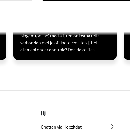
Ben jij digitaal in balans?
Scrollen, liken, appen, swipen, gamen en
Lees meer over Ben jij digitaal in balans?
(Externe link)
Lee
(Ex
bingen: (online) media lijken onlosmakelijk
verbonden met je offline leven. Heb jij het
allemaal onder controle? Doe de zelftest
Jij
Chatten via Hoezitdat