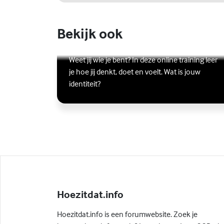
Bekijk ook
Online zelfhulptraining - Wie ben
ik?
Lees meer over Online zelfhulptraining - Wie ben ik?
(Externe link)
Weet jij wie je bent? In deze online training leer
je hoe jij denkt, doet en voelt. Wat is jouw
identiteit?
Hoezitdat.info
Hoezitdat.info is een forumwebsite. Zoek je