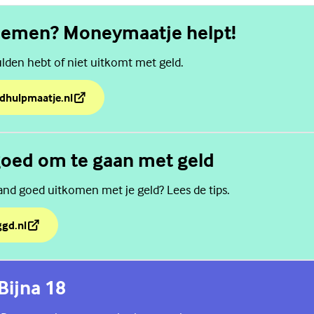
lemen? Moneymaatje helpt!
lden hebt of niet uitkomt met geld.
ldhulpmaatje.nl
blemen? Moneymaatje helpt!
goed om te gaan met geld
aand goed uitkomen met je geld? Lees de tips.
ggd.nl
 goed om te gaan met geld
Bijna 18