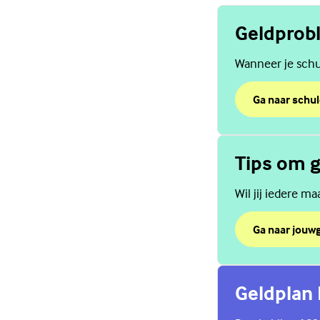
Geldprob
Wanneer je schu
Ga naar schu
over Geldpro
(Externe link)
Tips om 
Wil jij iedere m
Ga naar jouw
over Tips om
(Externe link)
Geldplan 