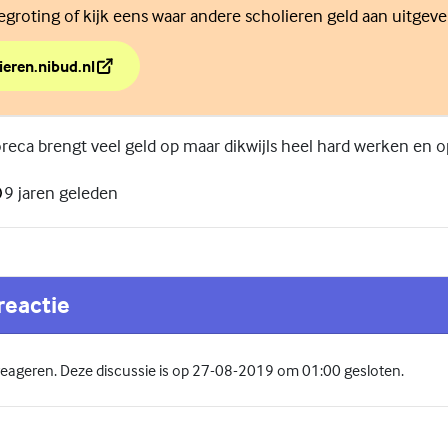
groting of kijk eens waar andere scholieren geld aan uitgeve
ieren.nibud.nl
ren of geld tekort?
reca brengt veel geld op maar dikwijls heel hard werken en 
9 jaren geleden
reactie
 reageren. Deze discussie is op 27-08-2019 om 01:00 gesloten.