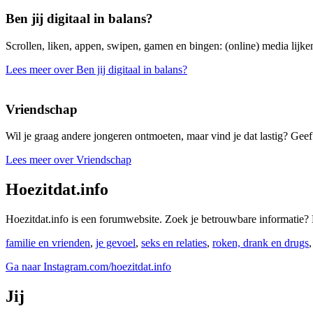
Ben jij digitaal in balans?
Scrollen, liken, appen, swipen, gamen en bingen: (online) media lijken
Lees meer over Ben jij digitaal in balans?
Vriendschap
Wil je graag andere jongeren ontmoeten, maar vind je dat lastig? Geef 
Lees meer over Vriendschap
Hoezitdat.info
Hoezitdat.info is een forumwebsite. Zoek je betrouwbare informati
familie en vrienden
,
je gevoel
,
seks en relaties
,
roken, drank en drugs
Ga naar Instagram.com/hoezitdat.info
Jij