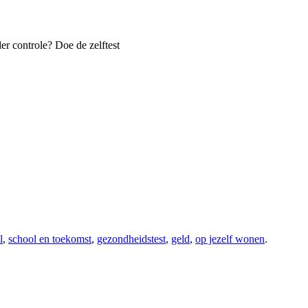
er controle? Doe de zelftest
l
,
school en toekomst
,
gezondheidstest
,
geld
,
op jezelf wonen
.