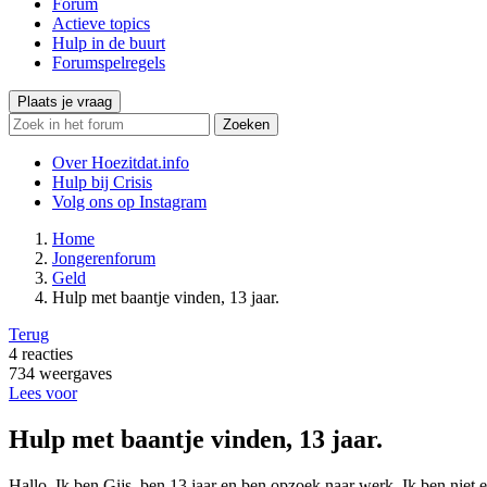
Forum
Actieve topics
Hulp in de buurt
Forumspelregels
Plaats je vraag
Zoeken
Over Hoezitdat.info
Hulp bij Crisis
Volg ons op
Instagram
Home
Jongerenforum
Geld
Hulp met baantje vinden, 13 jaar.
Terug
4
reacties
734
weergaves
Lees voor
Hulp met baantje vinden, 13 jaar.
Hallo, Ik ben Gijs, ben 13 jaar en ben opzoek naar werk. Ik ben niet 