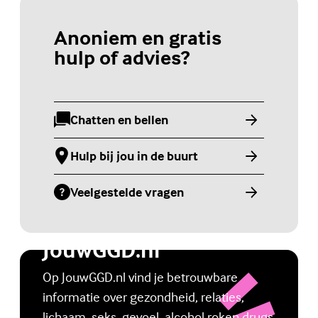
Anoniem en gratis
hulp of advies?
Chatten en bellen
(Externe link)
Hulp bij jou in de buurt
(Externe link)
Veelgestelde vragen
(Externe link)
Jongerenwebsite
JouwGGD.nl
Op JouwGGD.nl vind je betrouwbare
informatie over gezondheid, relaties,
lichaam, seks, gevoel, alcohol roken drugs