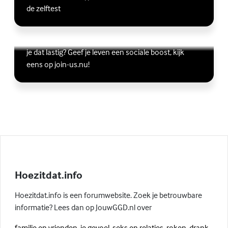
de zelftest
Vriendschap
Wil je graag andere jongeren ontmoeten, maar vind
Lees meer over Vriendschap
(Externe link)
je dat lastig? Geef je leven een sociale boost, kijk
eens op join-us.nu!
Hoezitdat.info
Hoezitdat.info is een forumwebsite. Zoek je betrouwbare
informatie? Lees dan op JouwGGD.nl over
familie en vrienden
,
je gevoel
,
seks en relaties
,
roken, drank