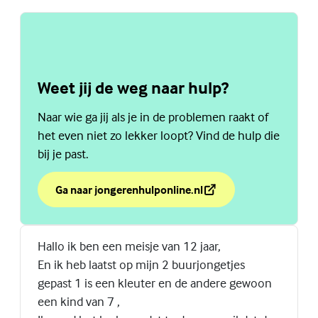
Weet jij de weg naar hulp?
Naar wie ga jij als je in de problemen raakt of
het even niet zo lekker loopt? Vind de hulp die
bij je past.
Ga naar jongerenhulponline.nl
over Weet jij de weg naar hulp?
(Externe link)
Hallo ik ben een meisje van 12 jaar,
En ik heb laatst op mijn 2 buurjongetjes
gepast 1 is een kleuter en de andere gewoon
een kind van 7 ,