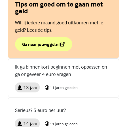
Tips om goed om te gaan met
geld
Wil jij iedere maand goed uitkomen met je
geld? Lees de tips.
Ga naar jouwggd.nl
over Tips om goed om te gaan met geld
(Externe link)
Ik ga binnenkort beginnen met oppassen en
ga ongeveer 4 euro vragen
13 jaar
11 jaren geleden
Serieus? 5 euro per uur?
14 jaar
11 jaren geleden