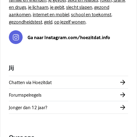
en drugs
,
je lichaam
,
je gebit
,
slecht slapen
,
gezond
aankomen
,
internet en mobiel
,
school en toekomst
,
gezondheidstest
,
geld
,
op jezelf wonen
.
Ga naar Instagram.com/hoezitdat.info
Jij
Chatten via Hoezitdat
Forumspelregels
Jonger dan 12 jaar?