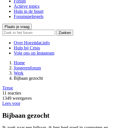
Forum
Actieve topics
Hulp in de buurt
Forumspelregels
Plaats je vraag
Zoeken
Over Hoezitdat.info
Hulp bij Crisis
Volg ons op
Instagram
Home
Jongerenforum
Werk
Bijbaan gezocht
Terug
11
reacties
1349
weergaves
Lees voor
Bijbaan gezocht
Ik zoek naar een bijbaan, ik ben heel goed in computers en