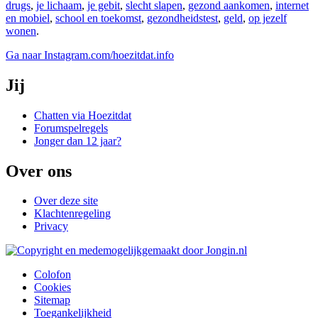
drugs
,
je lichaam
,
je gebit
,
slecht slapen
,
gezond aankomen
,
internet
en mobiel
,
school en toekomst
,
gezondheidstest
,
geld
,
op jezelf
wonen
.
Ga naar Instagram.com/hoezitdat.info
Jij
Chatten via Hoezitdat
Forumspelregels
Jonger dan 12 jaar?
Over ons
Over deze site
Klachtenregeling
Privacy
Colofon
Cookies
Sitemap
Toegankelijkheid