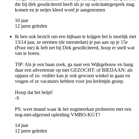
die bij dirk gesoliciteerd heeft als je op solicitatiegesprek mag
komen en je netjes kleed word je aangenomen
16 jaar
12 jaren geleden
Ik ben ook bezich om een bijbaan te krijgen het is moelijk met
13/14 jaar, ze neemen (de meestedan) je pas aan op je 15e
(Poor me) ik heb net bij Dirk gesolliciteerd, hoop er snell wat
van te horen.
TIP: Als je een baan zoek, ga naar een Wijkgebouw en hang
daar een advertensie op met GEZOCHT: of BIEDAAN: als
oppass of zo. vedder kan je ook gewoon winkel in gaan en
vragen of ze vacatures hebben voor jou leefetijds groep.
Hoop dat het helpt!
-S
PS: weet imand waar ik het nogmeerkan probeeren met een
nog-niet-afgerond opleiding VMBO-KGT?
14 jaar
12 jaren geleden