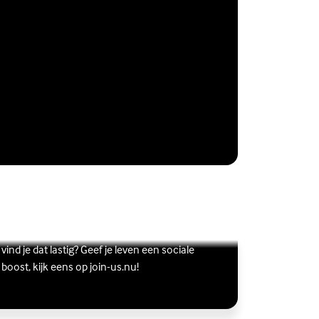
Vriendschap
Wil je graag andere jongeren ontmoeten, maar
s meer over Vriendschap
terne link)
vind je dat lastig? Geef je leven een sociale
boost, kijk eens op join-us.nu!