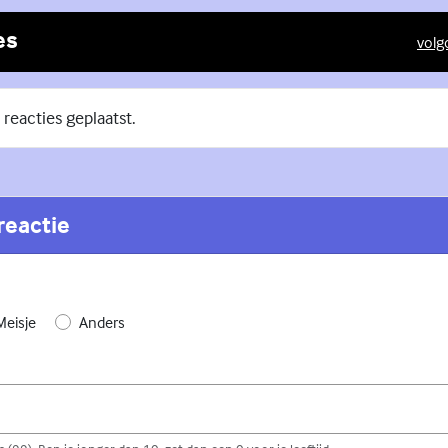
es
volg
(Exte
 reacties geplaatst.
reactie
Meisje
Anders