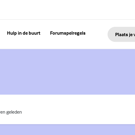
Hulp in de buurt
Forumspelregels
Plaats je
ren geleden