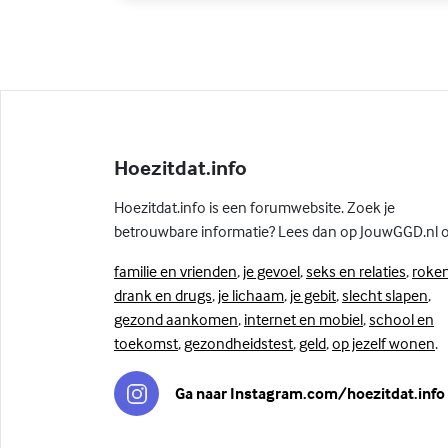
Hoezitdat.info
Hoezitdat.info is een forumwebsite. Zoek je
betrouwbare informatie? Lees dan op JouwGGD.nl 
familie en vrienden
,
je gevoel
,
seks en relaties
,
roken
drank en drugs
,
je lichaam
,
je gebit
,
slecht slapen
,
gezond aankomen
,
internet en mobiel
,
school en
toekomst
,
gezondheidstest
,
geld
,
op jezelf wonen
.
Ga naar Instagram.com/hoezitdat.info