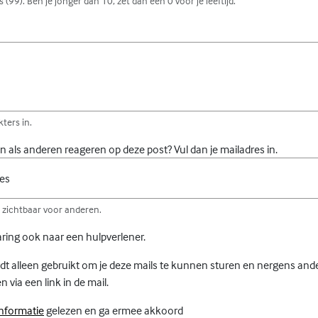
 (99). Ben je jonger dan 10, zet dan een 0 voor je leeftijd.
ters in.
gen als anderen reageren op deze post? Vul dan je mailadres in.
res
et zichtbaar voor anderen.
aring ook naar een hulpverlener.
dt alleen gebruikt om je deze mails te kunnen sturen en nergens ander
n via een link in de mail.
(Externe link)
informatie
gelezen en ga ermee akkoord