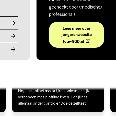
gecheckt door (medische)
professionals.
Lees meer over
Jongerenwebsite
(Externe link)
JouwGGD.nl
Ben jij digitaal in balans?
Scrollen, liken, appen, swipen, gamen en
Lees meer over Ben jij digitaal in balans?
(Externe link)
Lee
(Ex
bingen: (online) media lijken onlosmakelijk
verbonden met je offline leven. Heb jij het
allemaal onder controle? Doe de zelftest