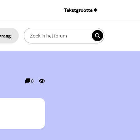
Tekstgrootte
 vraag
Zoeken
0
reacties
weergaves