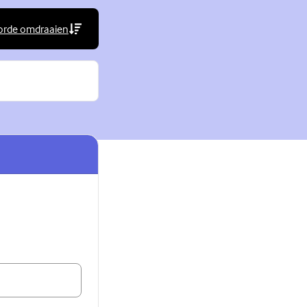
orde omdraaien
rne link)