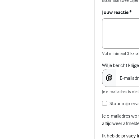
Maximaal twee cijfers
Jouw reactie
*
Vul minimaal 3 karak
Wil je bericht krij
E-mailad
Je e-mailadres is ni
Stuur mijn erv
Je e-mailadres wor
altijd weer afmelde
Ik heb de
privacy-