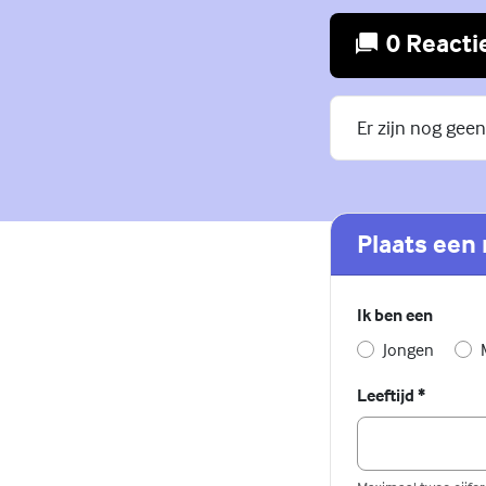
0 Reacti
Er zijn nog geen
Plaats een 
Ik ben een
Jongen
Leeftijd
*