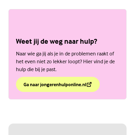
Weet jij de weg naar hulp?
Naar wie ga jij als je in de problemen raakt of
het even niet zo lekker loopt? Hier vind je de
hulp die bij je past.
Ga naar jongerenhulponline.nl
over Weet jij de weg naar hulp?
(Externe link)