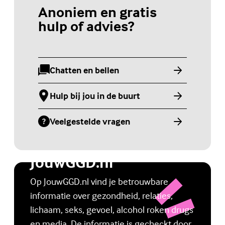
Anoniem en gratis
hulp of advies?
Chatten en bellen
(Externe link)
Hulp bij jou in de buurt
(Externe link)
Veelgestelde vragen
(Externe link)
Jongerenwebsite
JouwGGD.nl
Op JouwGGD.nl vind je betrouwbare
informatie over gezondheid, relaties,
lichaam, seks, gevoel, alcohol roken drugs
en media. De informatie is gecheckt door