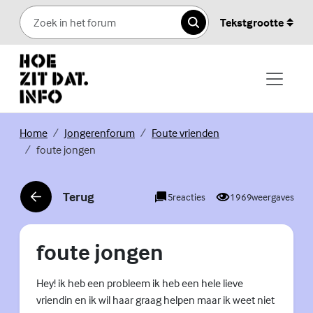
Skip to content
Tekstgrootte
Zoeken
(Externe link)
(Externe link)
(Externe link)
Home
Jongerenforum
Foute vrienden
foute jongen
Terug
5
reacties
1969
weergaves
(Externe link)
foute jongen
Hey! ik heb een probleem ik heb een hele lieve
vriendin en ik wil haar graag helpen maar ik weet niet