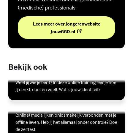
(medische) professionals.
Lees meer over Jongerenwebsite
(Externe link)
JouwGGD.nl
Bekijk ook
Online zelfhulptraining - Wie ben ik?
Lees meer over Online zelfhulptraining - Wie ben ik?
(Externe link)
Weet jij wie je bent? In deze online training leer je hoe
jij denkt, doet en voelt. Wat is jouw identiteit?
Ben jij digitaal in balans?
Scrollen, liken, appen, swipen, gamen en bingen:
Lees meer over Ben jij digitaal in balans?
(Externe link)
(online) media lijken onlosmakelijk verbonden met je
offline leven. Heb jij het allemaal onder controle? Doe
de zelftest