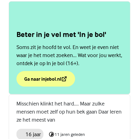
Beter in je vel met 'In je bol'
Soms zit je hoofd te vol. En weet je even niet
waar je het moet zoeken... Wat voor jou werkt,
ontdek je op In je bol (16+).
Ga naar injebol.nl
over Beter in je vel met 'In je bol'
(Externe link)
Misschien klinkt het hard.... Maar zulke
mensen moet zelf op hun bek gaan Daar leren
ze het meest van
16 jaar
11 jaren geleden