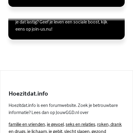
Vriendschap
Wil je graag andere jongeren ontmoeten, maar vind
Lees meer over Vriendschap
(Externe link)
je dat lastig? Geef je leven een sociale boost, kijk
eens op join-us.nu!
Hoezitdat.info
Hoezitdat.info is een forumwebsite. Zoek je betrouwbare
informatie? Lees dan op JouwGGD.nl over
familie en vrienden
,
je gevoel
,
seks en relaties
,
roken, drank
en drugs
,
je lichaam
,
je gebit
,
slecht slapen
,
gezond