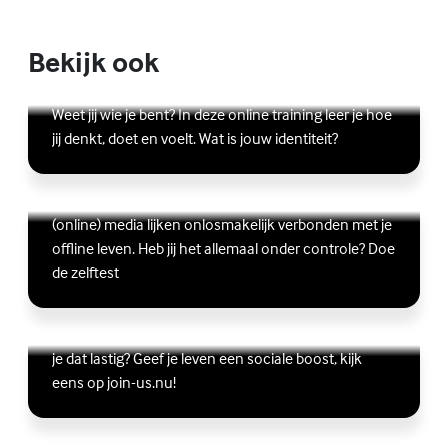
Bekijk ook
Online zelfhulptraining - Wie ben ik?
Lees meer over Online zelfhulptraining - Wie ben ik?
(Externe link)
Weet jij wie je bent? In deze online training leer je hoe
jij denkt, doet en voelt. Wat is jouw identiteit?
Ben jij digitaal in balans?
Scrollen, liken, appen, swipen, gamen en bingen:
Lees meer over Ben jij digitaal in balans?
(Externe link)
(online) media lijken onlosmakelijk verbonden met je
offline leven. Heb jij het allemaal onder controle? Doe
de zelftest
Vriendschap
Wil je graag andere jongeren ontmoeten, maar vind
Lees meer over Vriendschap
(Externe link)
je dat lastig? Geef je leven een sociale boost, kijk
eens op join-us.nu!