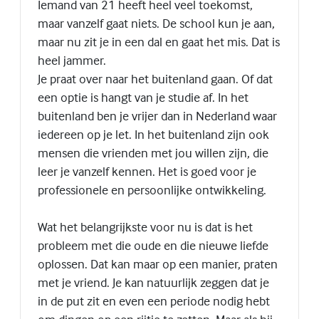
Iemand van 21 heeft heel veel toekomst,
maar vanzelf gaat niets. De school kun je aan,
maar nu zit je in een dal en gaat het mis. Dat is
heel jammer.
Je praat over naar het buitenland gaan. Of dat
een optie is hangt van je studie af. In het
buitenland ben je vrijer dan in Nederland waar
iedereen op je let. In het buitenland zijn ook
mensen die vrienden met jou willen zijn, die
leer je vanzelf kennen. Het is goed voor je
professionele en persoonlijke ontwikkeling.
Wat het belangrijkste voor nu is dat is het
probleem met die oude en die nieuwe liefde
oplossen. Dat kan maar op een manier, praten
met je vriend. Je kan natuurlijk zeggen dat je
in de put zit en even een periode nodig hebt