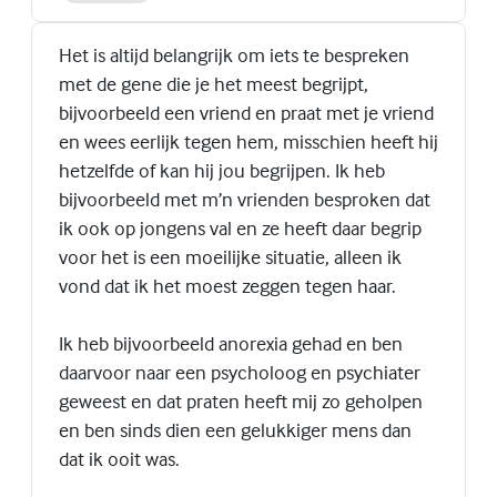
Het is altijd belangrijk om iets te bespreken
met de gene die je het meest begrijpt,
bijvoorbeeld een vriend en praat met je vriend
en wees eerlijk tegen hem, misschien heeft hij
hetzelfde of kan hij jou begrijpen. Ik heb
bijvoorbeeld met m’n vrienden besproken dat
ik ook op jongens val en ze heeft daar begrip
voor het is een moeilijke situatie, alleen ik
vond dat ik het moest zeggen tegen haar.
Ik heb bijvoorbeeld anorexia gehad en ben
daarvoor naar een psycholoog en psychiater
geweest en dat praten heeft mij zo geholpen
en ben sinds dien een gelukkiger mens dan
dat ik ooit was.