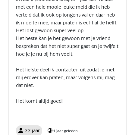
met een hele mooie leuke meid die ik heb
verteld dat ik ook op jongens val en daar heb
ik moeite mee, maar praten is echt al de helft.
Het lost gewoon super veel op.
Het beste kan je het gewoon met je vriend
bespreken dat het niet super gaat en je twijfelt
hoe je je nu bij hem voelt.
Het liefste deel ik contacten uit zodat je met
mij erover kan praten, maar volgens mij mag
dat niet.
Het komt altijd goed!
22 jaar
1 jaar geleden