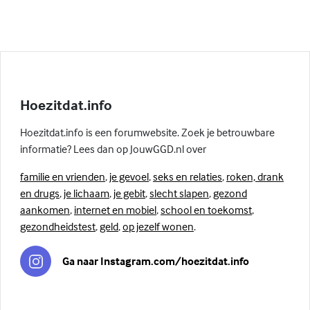
Hoezitdat.info
Hoezitdat.info is een forumwebsite. Zoek je betrouwbare
informatie? Lees dan op JouwGGD.nl over
familie en vrienden
,
je gevoel
,
seks en relaties
,
roken, drank
en drugs
,
je lichaam
,
je gebit
,
slecht slapen
,
gezond
aankomen
,
internet en mobiel
,
school en toekomst
,
gezondheidstest
,
geld
,
op jezelf wonen
.
Ga naar Instagram.com/hoezitdat.info