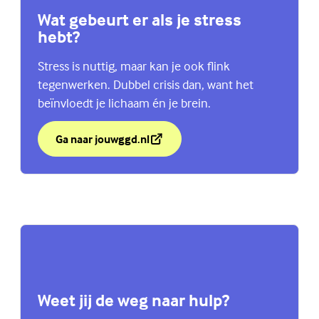
Wat gebeurt er als je stress
hebt?
Stress is nuttig, maar kan je ook flink
tegenwerken. Dubbel crisis dan, want het
beïnvloedt je lichaam én je brein.
Ga naar jouwggd.nl
over Wat gebeurt er als je stress hebt?
(Externe link)
Weet jij de weg naar hulp?