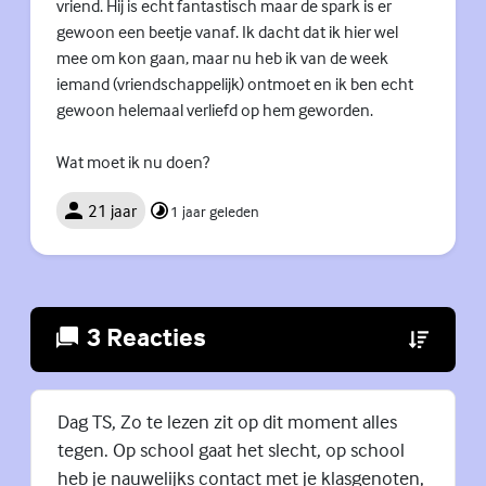
vriend. Hij is echt fantastisch maar de spark is er
gewoon een beetje vanaf. Ik dacht dat ik hier wel
mee om kon gaan, maar nu heb ik van de week
iemand (vriendschappelijk) ontmoet en ik ben echt
gewoon helemaal verliefd op hem geworden.
Wat moet ik nu doen?
21 jaar
1 jaar geleden
3 Reacties
(Externe lin
Dag TS, Zo te lezen zit op dit moment alles
tegen. Op school gaat het slecht, op school
heb je nauwelijks contact met je klasgenoten,