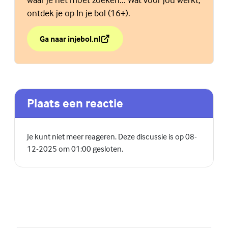
ontdek je op In je bol (16+).
Ga naar injebol.nl
over Beter in je vel met 'In je bol'
(Externe link)
Plaats een reactie
Je kunt niet meer reageren. Deze discussie is op 08-
12-2025 om 01:00 gesloten.