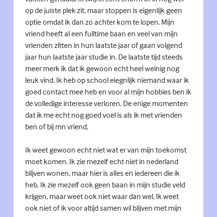
op de juiste plek zit, maar stoppen is eigenlijk geen
optie omdat ik dan zo achter kom te lopen. Mijn
vriend heeft al een fulltime baan en veel van mijn
vrienden zitten in hun laatste jaar of gaan volgend
jaar hun laatste jaar studie in. De laatste tijd steeds
meer merk ik dat ik gewoon echt heel weinig nog
leuk vind. Ik heb op school eiegnlijk niemand waar ik
goed contact mee heb en voor al mijn hobbies ben ik
de volledige interesse verloren. De enige momenten
dat ik me echt nog goed voel is als ik met vrienden
ben of bij mn vriend,
Ik weet gewoon echt niet wat er van mijn toekomst
moet komen. Ik zie mezelf echt niet in nederland
blijven wonen, maar hier is alles en iedereen die ik
heb. Ik zie mezelf ook geen baan in mijn studie veld
krijgen, maar weet ook niet waar dan wel, Ik weet
ook niet of ik voor altijd samen wil blijven met mijn