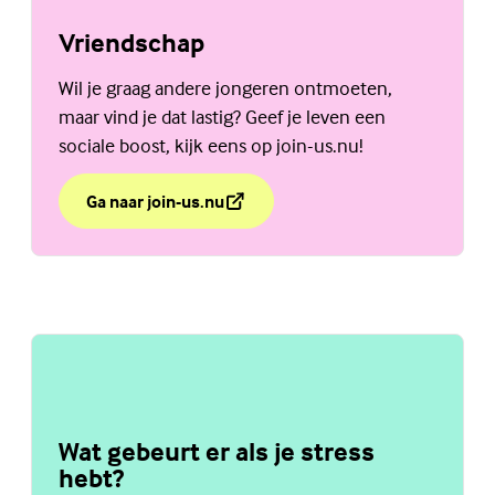
Vriendschap
Wil je graag andere jongeren ontmoeten,
maar vind je dat lastig? Geef je leven een
sociale boost, kijk eens op join-us.nu!
Ga naar join-us.nu
over Vriendschap
(Externe link)
Wat gebeurt er als je stress
hebt?