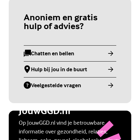
Anoniem en gratis
hulp of advies?
Chatten en bellen
(Externe link)
Hulp bij jou in de buurt
(Externe link)
Veelgestelde vragen
(Externe link)
Jongerenwebsite
JouwGGD.nl
Op JouwGGD.nl vind je betrouwbare
informatie over gezondheid, relaties,
lichaam, seks, gevoel, alcohol roken drugs