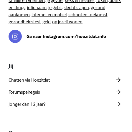
familie en vrienden
,
je gevoel
,
seks en relaties
,
roken, drank
en drugs
,
je lichaam
,
je gebit
,
slecht slapen
,
gezond
aankomen
,
internet en mobiel
,
school en toekomst
,
gezondheidstest
,
geld
,
op jezelf wonen
.
Ga naar Instagram.com/hoezitdat.info
Jij
Chatten via Hoezitdat
Forumspelregels
Jonger dan 12 jaar?