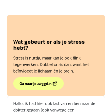
Wat gebeurt er als je stress
hebt?
Stress is nuttig, maar kan je ook flink
tegenwerken. Dubbel crisis dan, want het
beïnvloedt je lichaam én je brein.
Ga naar jouwggd.nl
over Wat gebeurt er als je stress hebt?
(Externe link)
Hallo, ik had hier ook last van en ben naar de
dokter gegaan (ook vanwege een