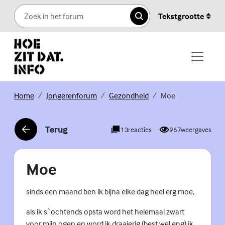
Skip to content
Tekstgrootte
Zoeken
(Externe link)
(Externe link)
(Externe link)
Home
Jongerenforum
Gezondheid
Moe
Terug
13
reacties
967
weergaves
(Externe link)
Moe
sinds een maand ben ik bijna elke dag heel erg moe,
als ik s`ochtends opsta word het helemaal zwart
voor mijn ogen en word ik draaierig (best wel eng) ik