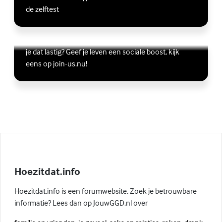
de zelftest
Vriendschap
Wil je graag andere jongeren ontmoeten, maar vind
Lees meer over Vriendschap
(Externe link)
je dat lastig? Geef je leven een sociale boost, kijk
eens op join-us.nu!
Hoezitdat.info
Hoezitdat.info is een forumwebsite. Zoek je betrouwbare
informatie? Lees dan op JouwGGD.nl over