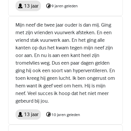
13 jaar
9 jaren geleden
Mijn neef die twee jaar ouder is dan mij. Ging
met zijn vrienden vuurwerk afsteken. En een
vriend stak vuurwerk aan. En het ging alle
kanten op dus het kwam tegen mijn neef zijn
oor aan. En nu is aan een kant heel zijn
tromelvlies weg. Dus een paar dagen gelden
ging hij ook een soort van hyperventileren. En
toen kreeg hij geen lucht. Ik ben ongerust om
hem want ik geef veel om hem. Hij is mijn
neef. Veel succes ik hoop dat het niet meer
gebeurd bij jou.
13 jaar
10 jaren geleden