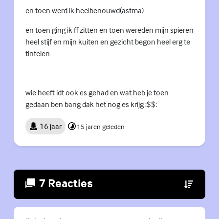
en toen werd ik heelbenouwd(astma)
en toen ging ik ff zitten en toen wereden mijn spieren
heel stijf en mijn kuiten en gezicht begon heel erg te
tintelen
wie heeft idt ook es gehad en wat heb je toen
gedaan ben bang dak het nog es krijg :$$:
16 jaar
15 jaren geleden
7 Reacties
(Externe lin