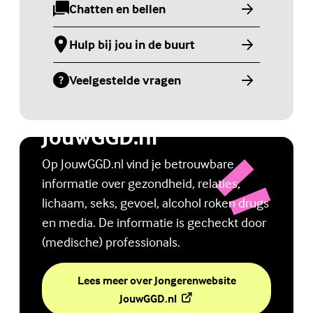
Chatten en bellen
(Externe link)
Hulp bij jou in de buurt
(Externe link)
Veelgestelde vragen
(Externe link)
Jongerenwebsite
JouwGGD.nl
Op JouwGGD.nl vind je betrouwbare
informatie over gezondheid, relaties,
lichaam, seks, gevoel, alcohol roken drugs
en media. De informatie is gecheckt door
(medische) professionals.
Lees meer over Jongerenwebsite
(Externe link)
JouwGGD.nl