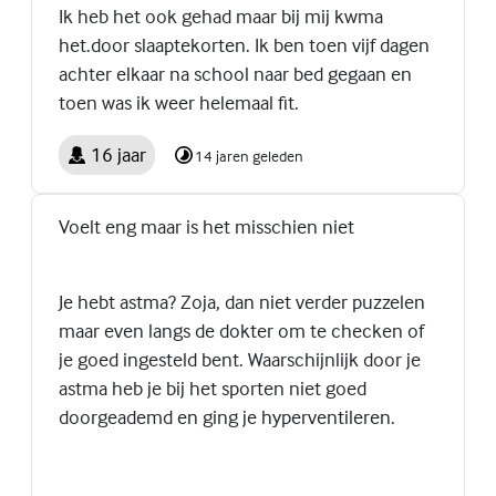
Ik heb het ook gehad maar bij mij kwma
het.door slaaptekorten. Ik ben toen vijf dagen
achter elkaar na school naar bed gegaan en
toen was ik weer helemaal fit.
16 jaar
14 jaren geleden
Voelt eng maar is het misschien niet
Je hebt astma? Zoja, dan niet verder puzzelen
maar even langs de dokter om te checken of
je goed ingesteld bent. Waarschijnlijk door je
astma heb je bij het sporten niet goed
doorgeademd en ging je hyperventileren.