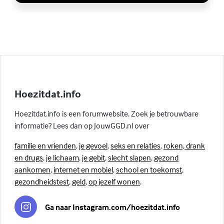
Hoezitdat.info
Hoezitdat.info is een forumwebsite. Zoek je betrouwbare
informatie? Lees dan op JouwGGD.nl over
familie en vrienden
,
je gevoel
,
seks en relaties
,
roken, drank
en drugs
,
je lichaam
,
je gebit
,
slecht slapen
,
gezond
aankomen
,
internet en mobiel
,
school en toekomst
,
gezondheidstest
,
geld
,
op jezelf wonen
.
Ga naar Instagram.com/hoezitdat.info