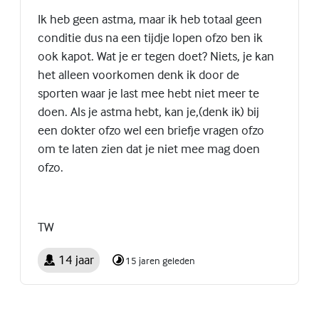
Ik heb geen astma, maar ik heb totaal geen
conditie dus na een tijdje lopen ofzo ben ik
ook kapot. Wat je er tegen doet? Niets, je kan
het alleen voorkomen denk ik door de
sporten waar je last mee hebt niet meer te
doen. Als je astma hebt, kan je,(denk ik) bij
een dokter ofzo wel een briefje vragen ofzo
om te laten zien dat je niet mee mag doen
ofzo.
TW
14 jaar
15 jaren geleden