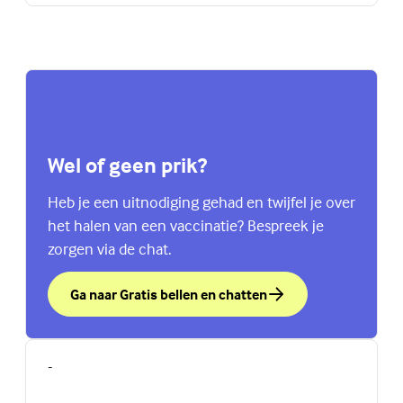
Wel of geen prik?
Heb je een uitnodiging gehad en twijfel je over
het halen van een vaccinatie? Bespreek je
zorgen via de chat.
Ga naar Gratis bellen en chatten
over Wel of geen prik?
(Externe link)
-