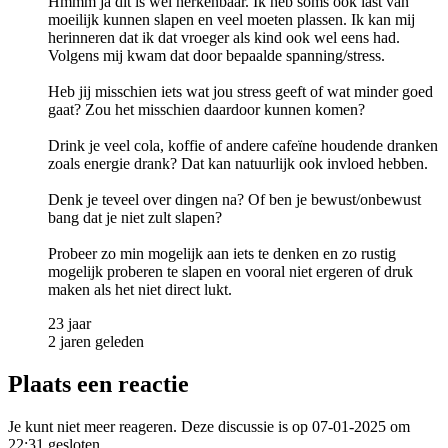
Hmmm ja dit is wel herkenbaar. Ik heb soms ook last van
moeilijk kunnen slapen en veel moeten plassen. Ik kan mij
herinneren dat ik dat vroeger als kind ook wel eens had.
Volgens mij kwam dat door bepaalde spanning/stress.
Heb jij misschien iets wat jou stress geeft of wat minder goed
gaat? Zou het misschien daardoor kunnen komen?
Drink je veel cola, koffie of andere cafeïne houdende dranken
zoals energie drank? Dat kan natuurlijk ook invloed hebben.
Denk je teveel over dingen na? Of ben je bewust/onbewust
bang dat je niet zult slapen?
Probeer zo min mogelijk aan iets te denken en zo rustig
mogelijk proberen te slapen en vooral niet ergeren of druk
maken als het niet direct lukt.
23 jaar
2 jaren geleden
Plaats een reactie
Je kunt niet meer reageren. Deze discussie is op 07-01-2025 om
22:31 gesloten.