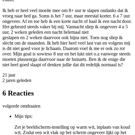
Ik heb er heel veel moeite mee om 8+ uur te slapen ondanks dat ik
vroeg naar bed ga. Soms is het 7 uur, maar meestal korter. 6 a 7 uur
ongeveer. Af en toe heb ik een korte nacht of haal ik een nacht door.
Het gebeurd steeds vaker bij mij. Vannacht sliep ik ongeveer 4 a 5
uur, 2 weken geleden een nacht helemaal niet
geslapen en 2 weken daarvoor ook bijna niet. Toen nog sliep ik
slecht om de maanden. Ik heb hier heel veel last van en volgens mij
is dit niet goed voor je lichaam. Daarom voel ik me er ook zo rot
over. Mijn goal is sowieso 8 uur en het lukt niet o.a vanwege steeds
moeten plassen(ga daarvoor naar de huisarts. Ben ik de enige die
niet heel goed slaapt of denken jullie dat dit redelijk normaal is?
21 jaar
2 jaren geleden
6 Reacties
volgorde omdraaien
Mijn tips:
Zet je beeldscherm-instelling op warm wit, inplaats van koud
wit. Zodat een wit vlak op het scherm ongeveer lijkt op het