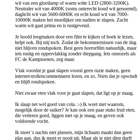
wit van een gloeilamp of warm witte LED (2800-3200K).
Neutraler wit van 4000K (soms onterecht koud wit genoemd),
daglicht wit van 5600-6000K en echt koud wit van 7000-
10000K maken het moeilijker om nadien te slapen. Zacht
warm wit gaat prima en is rustgevend.
Je hoofd leegmaken door een film te kijken of boek te lezen,
helpt ook. Bij mij toch. Zodat de bekommernissen van de dag
niet blijven rondspoken. Best geen horrorfilm natuurlijk, maar
iets rustig en oppervlakkig zonder diepgang. Iets onnozels als
FC de Kampioenen, zeg maar.
Vlak voordat je gaat slapen vooral geen ruzie maken, geen
internet-trollencommentaren lezen, en zo. Niets dat je opwindt
en blijft rondspoken.
Niet zwaar eten vlak voor je gaat slapen, dat ligt op je maag.
Ik slaap net wel goed van cola. :-) Ik weet niet waarom,
mogelijk door de suiker? Je kan ook een paar stuks fruit eten,
die verteren goed, liggen niet op je maag, en geven ook
voldoende vocht.
Ik moet 's nachts niet plassen, mijn lichaam maakt dan geen
plas aan, dus ik moet er nooit uit. Maar als je niet diep durft