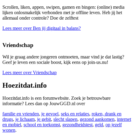
Scrollen, liken, appen, swipen, gamen en bingen: (online) media
lijken onlosmakelijk verbonden met je offline leven. Heb jij het
allemaal onder controle? Doe de zelftest
Lees meer over Ben jij digitaal in balans?
Vriendschap
Wil je graag andere jongeren ontmoeten, maar vind je dat lastig?
Geef je leven een sociale boost, kijk eens op join-us.nu!
Lees meer over Vriendschap
Hoezitdat.info
Hoezitdat.info is een forumwebsite. Zoek je betrouwbare
informatie? Lees dan op JouwGGD.nl over
familie en vrienden
,
je gevoel
,
seks en relaties
,
roken, drank en
drugs
,
je lichaam
,
je gebit
,
slecht slapen
,
gezond aankomen
,
internet
en mobiel
,
school en toekomst
,
gezondheidstest
,
geld
,
op jezelf
wonen
.