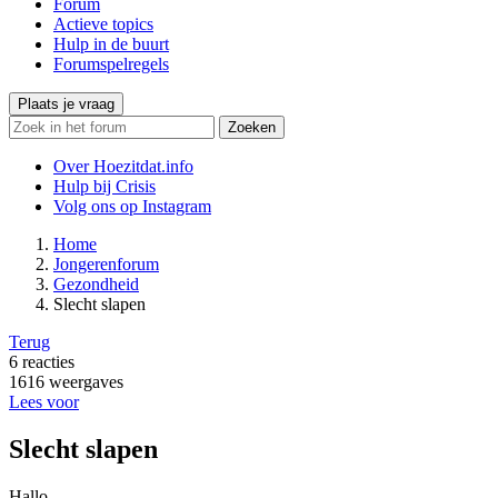
Forum
Actieve topics
Hulp in de buurt
Forumspelregels
Plaats je vraag
Zoeken
Over Hoezitdat.info
Hulp bij Crisis
Volg ons op
Instagram
Home
Jongerenforum
Gezondheid
Slecht slapen
Terug
6
reacties
1616
weergaves
Lees voor
Slecht slapen
Hallo,