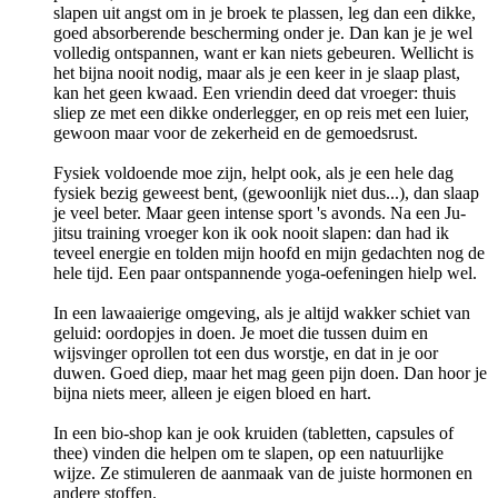
slapen uit angst om in je broek te plassen, leg dan een dikke,
goed absorberende bescherming onder je. Dan kan je je wel
volledig ontspannen, want er kan niets gebeuren. Wellicht is
het bijna nooit nodig, maar als je een keer in je slaap plast,
kan het geen kwaad. Een vriendin deed dat vroeger: thuis
sliep ze met een dikke onderlegger, en op reis met een luier,
gewoon maar voor de zekerheid en de gemoedsrust.
Fysiek voldoende moe zijn, helpt ook, als je een hele dag
fysiek bezig geweest bent, (gewoonlijk niet dus...), dan slaap
je veel beter. Maar geen intense sport 's avonds. Na een Ju-
jitsu training vroeger kon ik ook nooit slapen: dan had ik
teveel energie en tolden mijn hoofd en mijn gedachten nog de
hele tijd. Een paar ontspannende yoga-oefeningen hielp wel.
In een lawaaierige omgeving, als je altijd wakker schiet van
geluid: oordopjes in doen. Je moet die tussen duim en
wijsvinger oprollen tot een dus worstje, en dat in je oor
duwen. Goed diep, maar het mag geen pijn doen. Dan hoor je
bijna niets meer, alleen je eigen bloed en hart.
In een bio-shop kan je ook kruiden (tabletten, capsules of
thee) vinden die helpen om te slapen, op een natuurlijke
wijze. Ze stimuleren de aanmaak van de juiste hormonen en
andere stoffen.