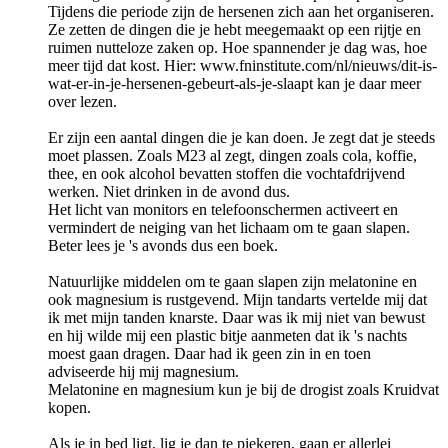
Tijdens die periode zijn de hersenen zich aan het organiseren.
Ze zetten de dingen die je hebt meegemaakt op een rijtje en
ruimen nutteloze zaken op. Hoe spannender je dag was, hoe
meer tijd dat kost. Hier: www.fninstitute.com/nl/nieuws/dit-is-
wat-er-in-je-hersenen-gebeurt-als-je-slaapt kan je daar meer
over lezen.
Er zijn een aantal dingen die je kan doen. Je zegt dat je steeds
moet plassen. Zoals M23 al zegt, dingen zoals cola, koffie,
thee, en ook alcohol bevatten stoffen die vochtafdrijvend
werken. Niet drinken in de avond dus.
Het licht van monitors en telefoonschermen activeert en
vermindert de neiging van het lichaam om te gaan slapen.
Beter lees je 's avonds dus een boek.
Natuurlijke middelen om te gaan slapen zijn melatonine en
ook magnesium is rustgevend. Mijn tandarts vertelde mij dat
ik met mijn tanden knarste. Daar was ik mij niet van bewust
en hij wilde mij een plastic bitje aanmeten dat ik 's nachts
moest gaan dragen. Daar had ik geen zin in en toen
adviseerde hij mij magnesium.
Melatonine en magnesium kun je bij de drogist zoals Kruidvat
kopen.
Als je in bed ligt, lig je dan te piekeren, gaan er allerlei