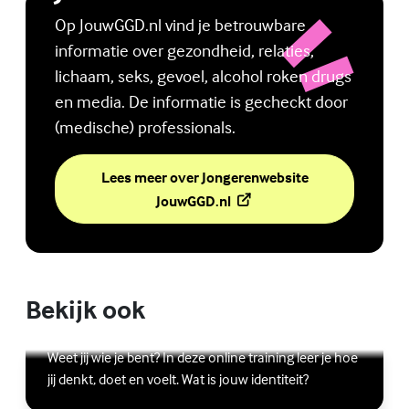
Op JouwGGD.nl vind je betrouwbare
informatie over gezondheid, relaties,
lichaam, seks, gevoel, alcohol roken drugs
en media. De informatie is gecheckt door
(medische) professionals.
Lees meer over Jongerenwebsite
(Externe link)
JouwGGD.nl
Bekijk ook
Online zelfhulptraining - Wie ben ik?
Lees meer over Online zelfhulptraining - Wie ben ik?
(Externe link)
Weet jij wie je bent? In deze online training leer je hoe
jij denkt, doet en voelt. Wat is jouw identiteit?
Ben jij digitaal in balans?