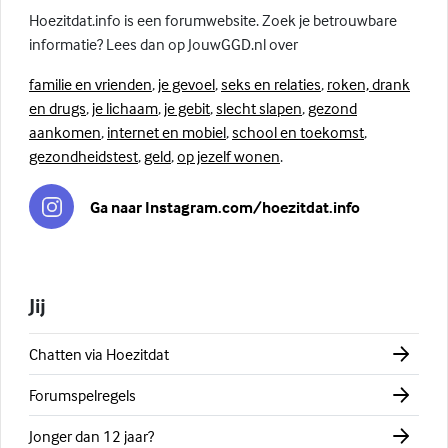
Hoezitdat.info is een forumwebsite. Zoek je betrouwbare
informatie? Lees dan op JouwGGD.nl over
familie en vrienden
,
je gevoel
,
seks en relaties
,
roken, drank
en drugs
,
je lichaam
,
je gebit
,
slecht slapen
,
gezond
aankomen
,
internet en mobiel
,
school en toekomst
,
gezondheidstest
,
geld
,
op jezelf wonen
.
Ga naar Instagram.com/hoezitdat.info
Jij
Chatten via Hoezitdat
Forumspelregels
Jonger dan 12 jaar?