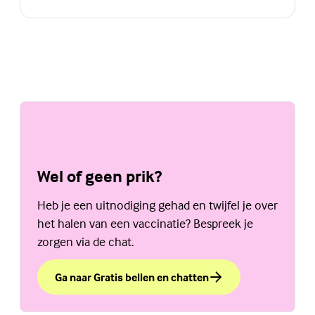
Wel of geen prik?
Heb je een uitnodiging gehad en twijfel je over
het halen van een vaccinatie? Bespreek je
zorgen via de chat.
Ga naar Gratis bellen en chatten
over Wel of geen prik?
(Externe link)