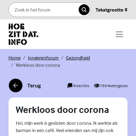
Skip to content
Tekstgrootte
Zoeken
(Externe link)
(Externe link)
(Externe link)
Home
Jongerenforum
Gezondheid
Werkloos door corona
Terug
4
reacties
1864
weergaves
(Externe link)
Werkloos door corona
Hoi, mijn werk is gesloten door corona. Ik werkte als
barman in een café. Veel vrienden van mij zijn ook