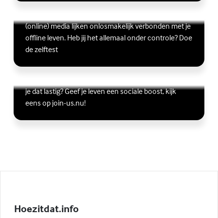
Scrollen, liken, appen, swipen, gamen en bingen:
Lees meer over Ben jij digitaal in balans?
(Externe link)
(online) media lijken onlosmakelijk verbonden met je
offline leven. Heb jij het allemaal onder controle? Doe
de zelftest
Vriendschap
Wil je graag andere jongeren ontmoeten, maar vind
Lees meer over Vriendschap
(Externe link)
je dat lastig? Geef je leven een sociale boost, kijk
eens op join-us.nu!
Hoezitdat.info