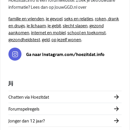
Hoezitdat.info is een forumwebsite. Zoek je betrouwbare
informatie? Lees dan op JouwGGD.nl over
familie en vrienden
,
je gevoel
,
seks en relaties
,
roken, drank
en drugs
,
je lichaam
,
je gebit
,
slecht slapen
,
gezond
aankomen
,
internet en mobiel
,
school en toekomst
,
gezondheidstest
,
geld
,
op jezelf wonen
.
Ga naar Instagram.com/hoezitdat.info
Jij
Chatten via Hoezitdat
Forumspelregels
Jonger dan 12 jaar?