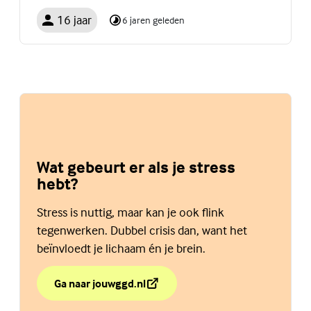
16 jaar
6 jaren geleden
Wat gebeurt er als je stress
hebt?
Stress is nuttig, maar kan je ook flink
tegenwerken. Dubbel crisis dan, want het
beïnvloedt je lichaam én je brein.
Ga naar jouwggd.nl
over Wat gebeurt er als je stress hebt?
(Externe link)