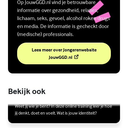
Op JouwGGD.nl vind je betrouwbare
informatie over gezondheid, relaties,
lichaam, seks, gevoel, alcohol roken drugs
en media. De informatie is gecheckt door
(medische) professionals.
Lees meer over Jongerenwebsite
(Externe link)
JouwGGD.nl
Bekijk ook
Online zelfhulptraining - Wie ben ik?
Lees meer over Online zelfhulptraining - Wie ben ik?
(Externe link)
Weet jij wie je bent? In deze online training leer je hoe
jij denkt, doet en voelt. Wat is jouw identiteit?
Ben jij digitaal in balans?