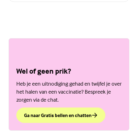
Wel of geen prik?
Heb je een uitnodiging gehad en twijfel je over
het halen van een vaccinatie? Bespreek je
zorgen via de chat.
Ga naar Gratis bellen en chatten
over Wel of geen prik?
(Externe link)