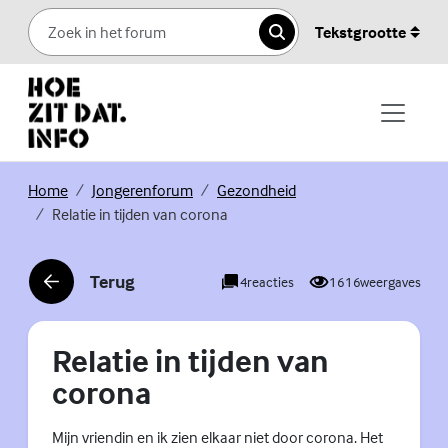
Skip to content
Tekstgrootte
Zoeken
(Externe link)
(Externe link)
(Externe link)
Home
Jongerenforum
Gezondheid
Relatie in tijden van corona
Terug
4
reacties
1616
weergaves
(Externe link)
Relatie in tijden van
corona
Mijn vriendin en ik zien elkaar niet door corona. Het