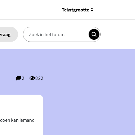
Tekstgrootte
 vraag
Zoeken
2
822
reacties
weergaves
ik doen kan iemand