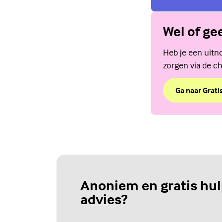
Wel of ge
Heb je een uitno
zorgen via de ch
Ga naar Grati
over Wel of g
(Externe link)
Anoniem en gratis hul
advies?