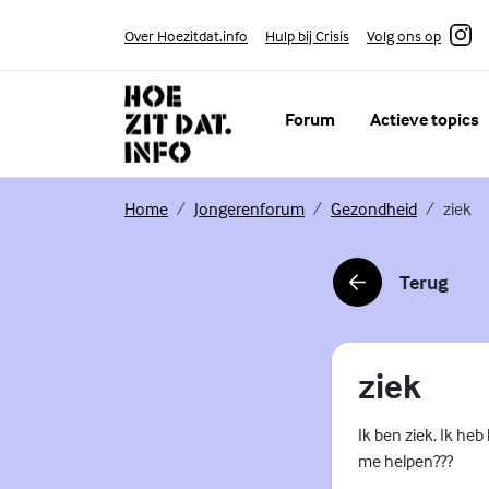
Skip to content
Volg ons op
Over Hoezitdat.info
Hulp bij Crisis
Instagram
Forum
Actieve topics
(Externe link)
(Externe link)
(Externe li
Home
Jongerenforum
Gezondheid
ziek
Terug
(Externe link)
ziek
Ik ben ziek. Ik h
me helpen???