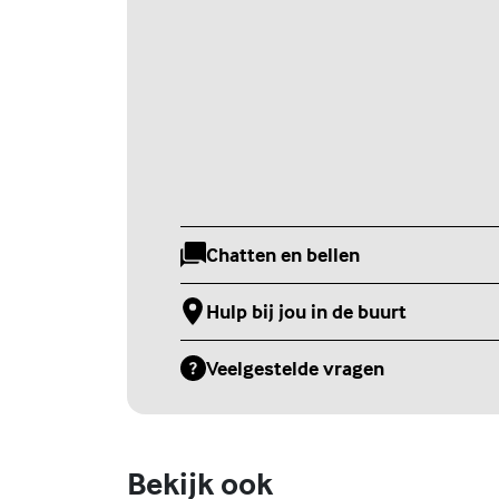
Chatten en bellen
(Externe link)
Hulp bij jou in de buurt
(Externe link)
Veelgestelde vragen
(Externe link)
Bekijk ook
Online zelfhulptraining - Wie ben