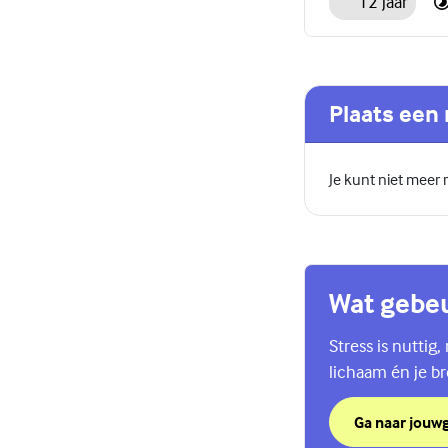
12 jaar
Plaats een 
Je kunt niet meer
Wat gebeu
Stress is nuttig
lichaam én je br
Ga naar jouw
over Wat gebeu
(Externe link)