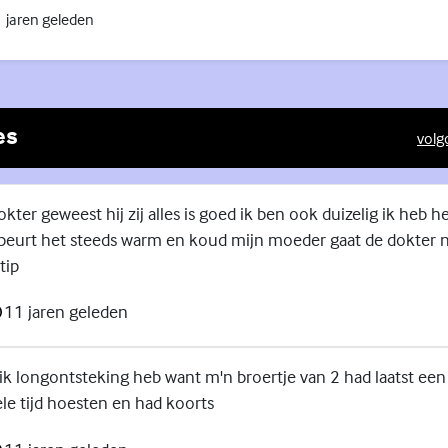
 jaren geleden
es
volg
(Exte
okter geweest hij zij alles is goed ik ben ook duizelig ik heb h
beurt het steeds warm en koud mijn moeder gaat de dokter 
tip
11 jaren geleden
 ik longontsteking heb want m'n broertje van 2 had laatst ee
ele tijd hoesten en had koorts