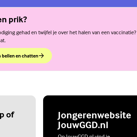
en prik?
diging gehad en twijfel je over het halen van een vaccinatie?
at.
s bellen en chatten
een prik?
p of
Jongerenwebsite
JouwGGD.nl
Op JouwGGD.nl vind je