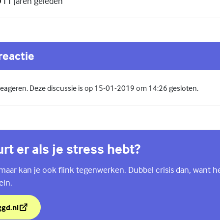
11 jaren geleden
reactie
 reageren. Deze discussie is op 15-01-2019 om 14:26 gesloten.
rt er als je stress hebt?
, maar kan je ook flink tegenwerken. Dubbel crisis dan, want h
ein.
ggd.nl
rt er als je stress hebt?