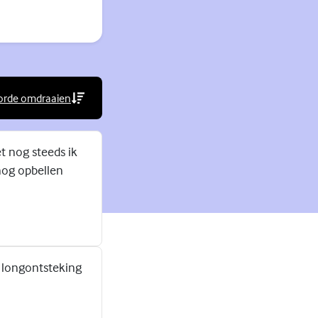
orde omdraaien
rne link)
et nog steeds ik
nog opbellen
n longontsteking