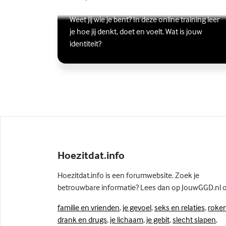
ik?
Lees meer over Online zelfhulptraining - Wie ben ik?
(Externe link)
Weet jij wie je bent? In deze online training leer
je hoe jij denkt, doet en voelt. Wat is jouw
identiteit?
Hoezitdat.info
Hoezitdat.info is een forumwebsite. Zoek je
betrouwbare informatie? Lees dan op JouwGGD.nl 
familie en vrienden
,
je gevoel
,
seks en relaties
,
roken
drank en drugs
,
je lichaam
,
je gebit
,
slecht slapen
,