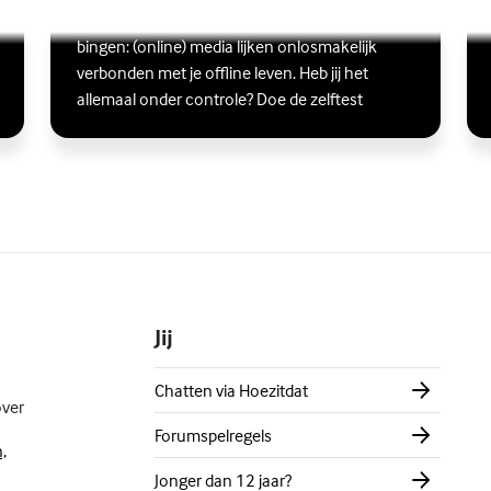
Scrollen, liken, appen, swipen, gamen en
Lees meer over Ben jij digitaal in balans?
(Externe link)
Lee
(Ex
bingen: (online) media lijken onlosmakelijk
verbonden met je offline leven. Heb jij het
allemaal onder controle? Doe de zelftest
Jij
Chatten via Hoezitdat
over
Forumspelregels
,
Jonger dan 12 jaar?