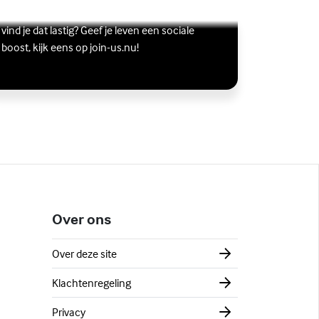
Wil je graag andere jongeren ontmoeten, maar
s meer over Vriendschap
terne link)
vind je dat lastig? Geef je leven een sociale
boost, kijk eens op join-us.nu!
Over ons
Over deze site
Klachtenregeling
Privacy