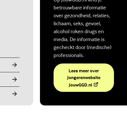
betrouwbare informatie
over gezondheid, relaties,
lichaam, seks, gevoel,
alcohol roken drugs en
media. De informatie is
gecheckt door (medische)
professionals.
Lees meer over
Jongerenwebsite
(Externe link)
JouwGGD.nl
Ben jij digitaal in balans?