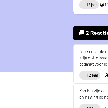
12 jaar
11
2 Reacti
Ik ben naar de d
krijg ook omste
bedankt voor je 
12 jaar
Kan het zijn dat
en hij ging de h