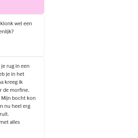
 klonk wel een
nlijk?
 je rug in een
b je in het
na kreeg ik
ar de morfine.
. Mijn bocht kon
en nu heel erg
ruit.
met alles