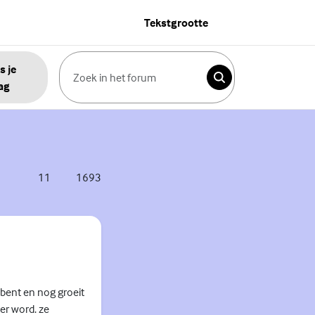
Tekstgrootte
s je
Zoeken
ag
11
1693
reacties
weergaves
g bent en nog groeit
er word. ze