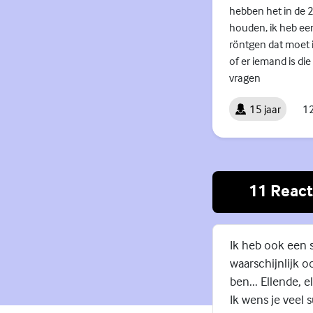
hebben het in de 2
houden, ik heb een
röntgen dat moet i
of er iemand is die
vragen
15 jaar
12
11 React
Ik heb ook een 
waarschijnlijk o
ben... Ellende, e
Ik wens je veel 