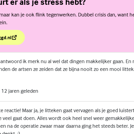
rt er als je stress hebt?
, maar kan je ook flink tegenwerken. Dubbel crisis dan, want h
ein.
ggd.nl
rt er als je stress hebt?
 antwoord ik merk nu al wel dat dingen makkelijker gaan. En m
nden de artsen ze zeiden dat ze bijna nooit zo een mooi litt
12 jaren geleden
e reactie! Maar ja, je litteken gaat vervagen als je goed luiste
te veel gaat doen. Alles wordt ook heel snel weer gemakkelijke
n na de operatie zwaar maar daarna ging het steeds beter. Je 
 denkt. :)