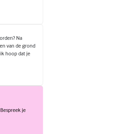
worden? Na
gen van de grond
ik hoop dat je
 Bespreek je