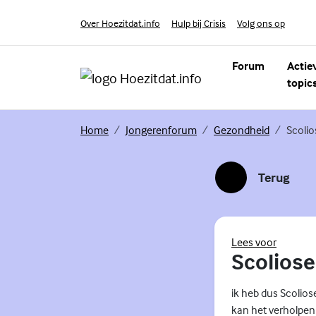
Skip to content
Volg ons op
Over Hoezitdat.info
Hulp bij Crisis
Instagram
Forum
Actie
topic
(Externe link)
(Externe link)
(Externe li
Home
Jongerenforum
Gezondheid
Scolio
Terug
(Externe link)
(Externe 
Lees voor
Scoliose
ik heb dus Scoliose
kan het verholpen