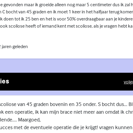
e gevonden maar ik groeide alleen nog maar 5 centimeter dus ik zal h
 C bocht van 45 graden en ik moet 1 keer in het halfjaar terug kome
k doen tot ik 25 ben en het is voor 50% overdraagbaar aan je kindere
 ook scoliose heeft of iemand kent met scoliose, als je vragen hebt kan 
 jaren geleden
ies
volg
(Exte
scoliose van 45 graden bovenin en 35 onder. S bocht dus... B
ok een operatie, ik kan mijn brace niet meer aan omdat ik ch
llende.... Maargoed,
succes met de eventuele operatie die je krijgt! vragen kunnen 