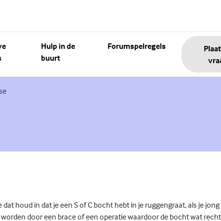
ve
Hulp in de
Forumspelregels
Plaat
s
buurt
vra
nk)
se
link)
 dat houd in dat je een S of C bocht hebt in je ruggengraat, als je jon
 worden door een brace of een operatie waardoor de bocht wat recht