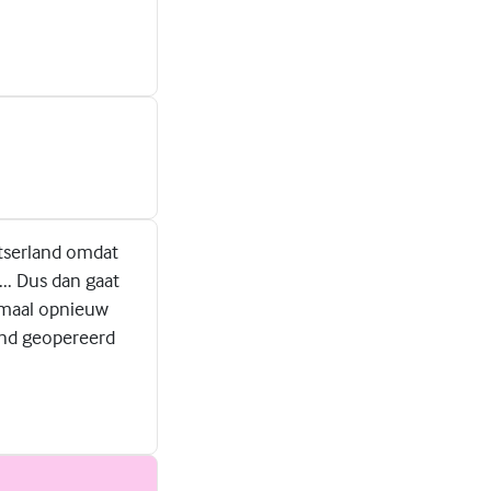
itserland omdat
... Dus dan gaat
lemaal opnieuw
land geopereerd