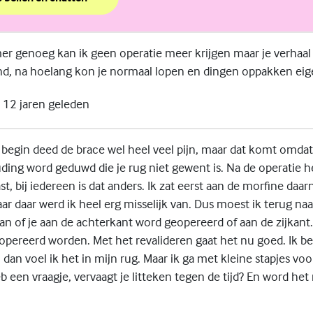
een prik?
er genoeg kan ik geen operatie meer krijgen maar je verhaal
d, na hoelang kon je normaal lopen en dingen oppakken eige
12 jaren geleden
 begin deed de brace wel heel veel pijn, maar dat komt omdat
ing word geduwd die je rug niet gewent is. Na de operatie he
st, bij iedereen is dat anders. Ik zat eerst aan de morfine daar
ar daar werd ik heel erg misselijk van. Dus moest ik terug na
aan of je aan de achterkant word geopereerd of aan de zijkant
eopereerd worden. Met het revalideren gaat het nu goed. Ik b
dan voel ik het in mijn rug. Maar ik ga met kleine stapjes voo
b een vraagje, vervaagt je litteken tegen de tijd? En word het 