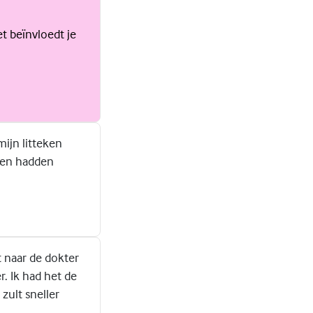
et beïnvloedt je
ijn litteken
eken hadden
rt naar de dokter
r. Ik had het de
zult sneller