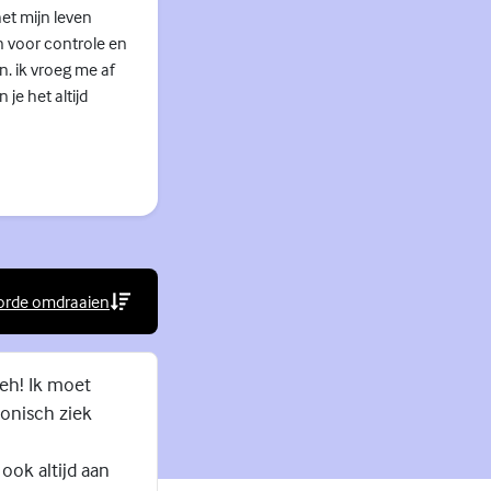
et mijn leven
n voor controle en
n. ik vroeg me af
je het altijd
orde omdraaien
rne link)
leh! Ik moet
ronisch ziek
ook altijd aan