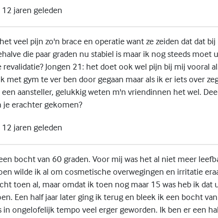
12 jaren geleden
het veel pijn zo'n brace en operatie want ze zeiden dat dat bij
halve die paar graden nu stabiel is maar ik nog steeds moet u
 revalidatie? Jongen 21: het doet ook wel pijn bij mij vooral al
 ik met gym te ver ben door gegaan maar als ik er iets over ze
een aansteller, gelukkig weten m'n vriendinnen het wel. Dee
n je erachter gekomen?
12 jaren geleden
 een bocht van 60 graden. Voor mij was het al niet meer leef
oen wilde ik al om cosmetische overwegingen en irritatie er
ht toen al, maar omdat ik toen nog maar 15 was heb ik dat ui
n. Een half jaar later ging ik terug en bleek ik een bocht va
in ongelofelijk tempo veel erger geworden. Ik ben er een half