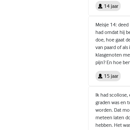
14 jaar
Meisje 14: deed 
had omdat hij be
doe, hoe gaat de
van paard of als
klasgenoten me 
pijn? En hoe be
15 jaar
Ik had scoliose,
graden was en t
worden. Dat moc
meteen laten doe
hebben. Het was 