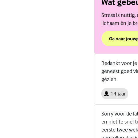
Wat gebeu
Stress is nuttig
lichaam én je br
Ga naar jouw
over Wat gebeu
(Externe link)
Bedankt voor je
geneest goed vi
gezien.
14 jaar
Sorry voor de lat
en niet te snel 
eerste twee weke
herstellen dan je