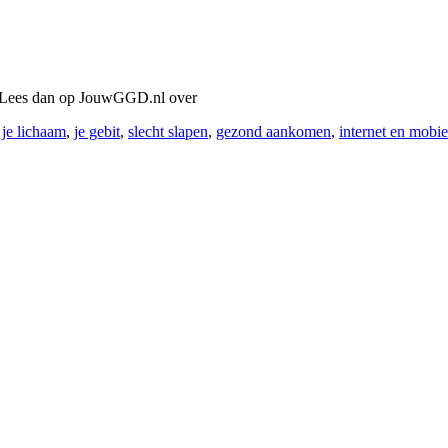
e? Lees dan op JouwGGD.nl over
,
je lichaam
,
je gebit
,
slecht slapen
,
gezond aankomen
,
internet en mobie