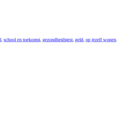
l
,
school en toekomst
,
gezondheidstest
,
geld
,
op jezelf wonen
.