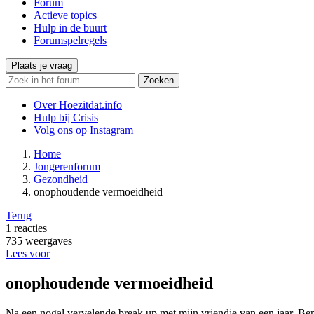
Forum
Actieve topics
Hulp in de buurt
Forumspelregels
Plaats je vraag
Zoeken
Over Hoezitdat.info
Hulp bij Crisis
Volg ons op
Instagram
Home
Jongerenforum
Gezondheid
onophoudende vermoeidheid
Terug
1
reacties
735
weergaves
Lees voor
onophoudende vermoeidheid
Na een nogal vervelende break up met mijn vriendje van een jaar. Ben