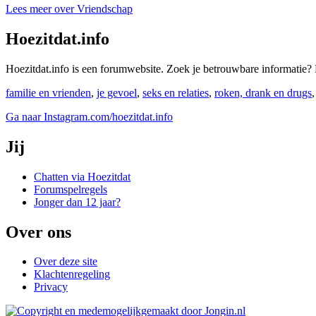
Lees meer over Vriendschap
Hoezitdat.info
Hoezitdat.info is een forumwebsite. Zoek je betrouwbare informati
familie en vrienden
,
je gevoel
,
seks en relaties
,
roken, drank en drugs
Ga naar Instagram.com/hoezitdat.info
Jij
Chatten via Hoezitdat
Forumspelregels
Jonger dan 12 jaar?
Over ons
Over deze site
Klachtenregeling
Privacy