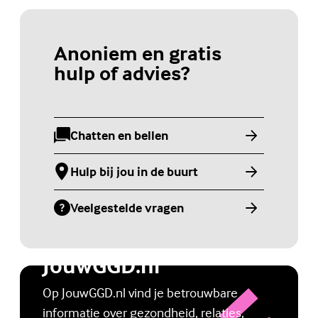
Anoniem en gratis
hulp of advies?
Chatten en bellen
(Externe link)
Hulp bij jou in de buurt
(Externe link)
Veelgestelde vragen
(Externe link)
Jongerenwebsite
JouwGGD.nl
Op JouwGGD.nl vind je betrouwbare
informatie over gezondheid, relaties,