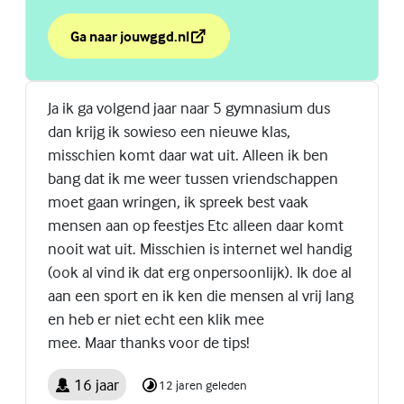
Ga naar jouwggd.nl
over Wat gebeurt er als je stress hebt?
(Externe link)
Ja ik ga volgend jaar naar 5 gymnasium dus
dan krijg ik sowieso een nieuwe klas,
misschien komt daar wat uit. Alleen ik ben
bang dat ik me weer tussen vriendschappen
moet gaan wringen, ik spreek best vaak
mensen aan op feestjes Etc alleen daar komt
nooit wat uit. Misschien is internet wel handig
(ook al vind ik dat erg onpersoonlijk). Ik doe al
aan een sport en ik ken die mensen al vrij lang
en heb er niet echt een klik mee
mee. Maar thanks voor de tips!
16 jaar
12 jaren geleden