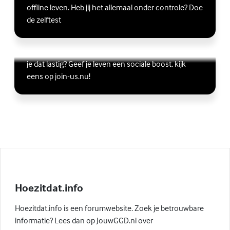
offline leven. Heb jij het allemaal onder controle? Doe
de zelftest
Vriendschap
Wil je graag andere jongeren ontmoeten, maar vind
Lees meer over Vriendschap
(Externe link)
je dat lastig? Geef je leven een sociale boost, kijk
eens op join-us.nu!
Hoezitdat.info
Hoezitdat.info is een forumwebsite. Zoek je betrouwbare
informatie? Lees dan op JouwGGD.nl over