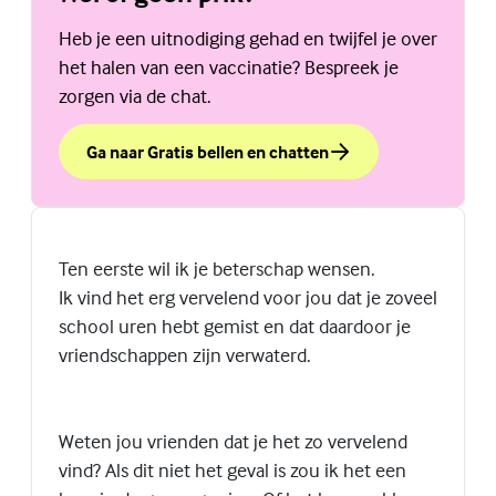
Heb je een uitnodiging gehad en twijfel je over
het halen van een vaccinatie? Bespreek je
zorgen via de chat.
Ga naar Gratis bellen en chatten
over Wel of geen prik?
(Externe link)
Ten eerste wil ik je beterschap wensen.
Ik vind het erg vervelend voor jou dat je zoveel
school uren hebt gemist en dat daardoor je
vriendschappen zijn verwaterd.
Weten jou vrienden dat je het zo vervelend
vind? Als dit niet het geval is zou ik het een