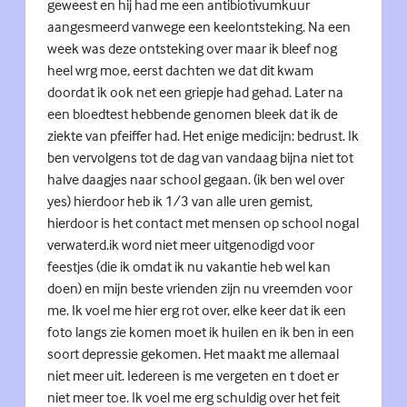
geweest en hij had me een antibiotivumkuur
aangesmeerd vanwege een keelontsteking. Na een
week was deze ontsteking over maar ik bleef nog
heel wrg moe, eerst dachten we dat dit kwam
doordat ik ook net een griepje had gehad. Later na
een bloedtest hebbende genomen bleek dat ik de
ziekte van pfeiffer had. Het enige medicijn: bedrust. Ik
ben vervolgens tot de dag van vandaag bijna niet tot
halve daagjes naar school gegaan. (ik ben wel over
yes) hierdoor heb ik 1/3 van alle uren gemist,
hierdoor is het contact met mensen op school nogal
verwaterd.ik word niet meer uitgenodigd voor
feestjes (die ik omdat ik nu vakantie heb wel kan
doen) en mijn beste vrienden zijn nu vreemden voor
me. Ik voel me hier erg rot over, elke keer dat ik een
foto langs zie komen moet ik huilen en ik ben in een
soort depressie gekomen. Het maakt me allemaal
niet meer uit. Iedereen is me vergeten en t doet er
niet meer toe. Ik voel me erg schuldig over het feit