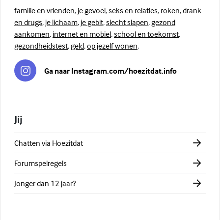
familie en vrienden
,
je gevoel
,
seks en relaties
,
roken, drank
en drugs
,
je lichaam
,
je gebit
,
slecht slapen
,
gezond
aankomen
,
internet en mobiel
,
school en toekomst
,
gezondheidstest
,
geld
,
op jezelf wonen
.
Ga naar Instagram.com/hoezitdat.info
Jij
Chatten via Hoezitdat
Forumspelregels
Jonger dan 12 jaar?