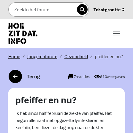
Skip to content
Tekstgrootte
Zoeken
(Externe link)
(Externe link)
(Externe link)
Home
Jongerenforum
Gezondheid
pfeiffer en nu?
Terug
7
reacties
810
weergaves
(Externe link)
pfeiffer en nu?
Ik heb sinds half februari de ziekte van pfeiffer. Het
begon allemaal met opgezette lymfeklieren en
keelpijn, ben diezelfde dag nog naar de dokter