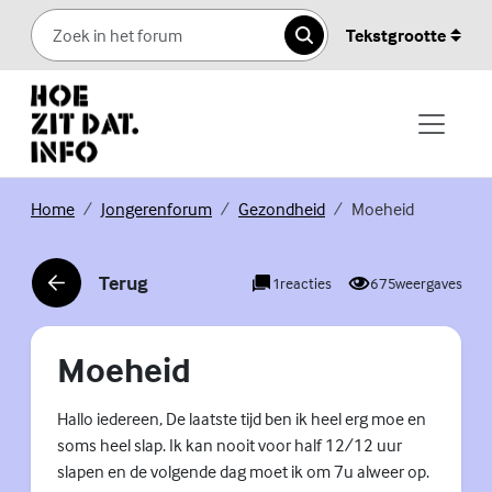
Skip to content
Tekstgrootte
Zoeken
(Externe link)
(Externe link)
(Externe link)
Home
Jongerenforum
Gezondheid
Moeheid
Terug
1
reacties
675
weergaves
(Externe link)
Moeheid
Hallo iedereen, De laatste tijd ben ik heel erg moe en
soms heel slap. Ik kan nooit voor half 12/12 uur
slapen en de volgende dag moet ik om 7u alweer op.