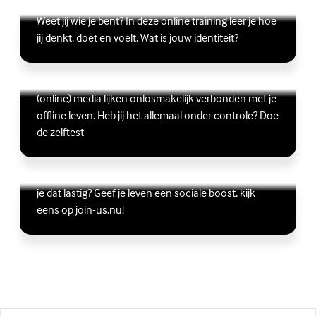
Lees meer over Online zelfhulptraining - Wie ben ik?
(Externe link)
Weet jij wie je bent? In deze online training leer je hoe
jij denkt, doet en voelt. Wat is jouw identiteit?
Ben jij digitaal in balans?
Scrollen, liken, appen, swipen, gamen en bingen:
Lees meer over Ben jij digitaal in balans?
(Externe link)
(online) media lijken onlosmakelijk verbonden met je
offline leven. Heb jij het allemaal onder controle? Doe
de zelftest
Vriendschap
Wil je graag andere jongeren ontmoeten, maar vind
Lees meer over Vriendschap
(Externe link)
je dat lastig? Geef je leven een sociale boost, kijk
eens op join-us.nu!