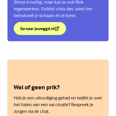
Stress is nuttig, maar kan je ook flink
tegenwerken. Dubbel crisis dan, want het
beïnvloedt je lichaam én je brein.
Ga naar jouwggd.nl
over Wat gebeurt er als je stress hebt?
(Externe link)
Wel of geen prik?
Heb je een uitnodiging gehad en twijfel je over
het halen van een vaccinatie? Bespreek je
zorgen via de chat.