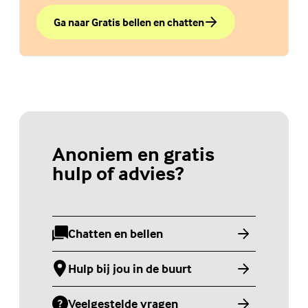
Ga naar Gratis bellen en chatten
over Wel of geen prik?
(Externe link)
Anoniem en gratis
hulp of advies?
Chatten en bellen
(Externe link)
Hulp bij jou in de buurt
(Externe link)
Veelgestelde vragen