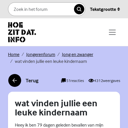
Skip to content
Tekstgrootte
Zoeken
(Externe link)
(Externe link)
(Externe link)
Home
Jongerenforum
Jong en zwanger
wat vinden jullie een leuke kindernaam
Terug
51
reacties
4312
weergaves
(Externe link)
wat vinden jullie een
leuke kindernaam
Heey ik ben 79 dagen geleden bevallen van mijn