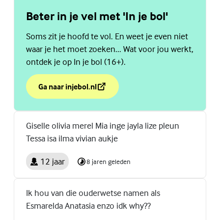
Beter in je vel met 'In je bol'
Soms zit je hoofd te vol. En weet je even niet
waar je het moet zoeken... Wat voor jou werkt,
ontdek je op In je bol (16+).
Ga naar injebol.nl
over Beter in je vel met 'In je bol'
(Externe link)
Giselle olivia merel Mia inge jayla lize pleun
Tessa isa ilma vivian aukje
12 jaar
8 jaren geleden
Ik hou van die ouderwetse namen als
Esmarelda Anatasia enzo idk why??