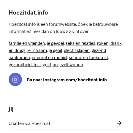
Hoezitdat.info
Hoezitdat.info is een forumwebsite. Zoek je betrouwbare
informatie? Lees dan op JouwGGD.nl over
familie en vrienden
,
je gevoel
,
seks en relaties
,
roken, drank
en drugs
,
je lichaam
,
je gebit
,
slecht slapen
,
gezond
aankomen
,
internet en mobiel
,
school en toekomst
,
gezondheidstest
,
geld
,
op jezelf wonen
.
Ga naar Instagram.com/hoezitdat.info
Jij
Chatten via Hoezitdat