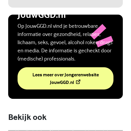
Jongerenwebsite
JouwGGD.nl
Op JouwGGD.nl vind je betrouwbare
informatie over gezondheid, relaties,
lichaam, seks, gevoel, alcohol roken drugs
en media. De informatie is gecheckt door
(medische) professionals.
Lees meer over Jongerenwebsite
(Externe link)
JouwGGD.nl
Bekijk ook
Online zelfhulptraining - Wie ben ik?
Lees meer over Online zelfhulptraining - Wie ben ik?
(Externe link)