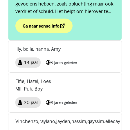
gevoelens hebben, zoals opluchting maar ook
verdriet of schuld. Het helpt om hierover te
praten!
Ga naar sense.info
over Hulp na een abortus
(Externe link)
lily, bella, hanna, Amy
14 jaar
9 jaren geleden
Elfie, Hazel, Loes
Mil, Puk, Boy
20 jaar
9 jaren geleden
Vinchenzo,raylano,jayden,nassim,qayssim.ellecay