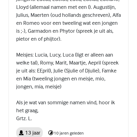
Lloyd (allemaal namen met een l). Augustijn,
Julius, Maerten (oud hollands geschreven), Alfa
en Romeo voor een tweeling wat een jongen
is ;-), Garmadon en Phytor (spreek je uit als,
pietor en of phijtor).
Meisjes: Lucia, Lucy, Luca (ligt er alleen aan
welke tal), Romy, Marit, Maartje, Aepril (spreek
je uit als: EEpril), Julie (Sjulie of Djulie), Famke
en Mia (tweeling jongen en meisje, mio,
jongen, mia, meisje)
Als je wat van sommige namen vind, hoor ik
het graag,
Grtz. L.
13 jaar
10 jaren geleden