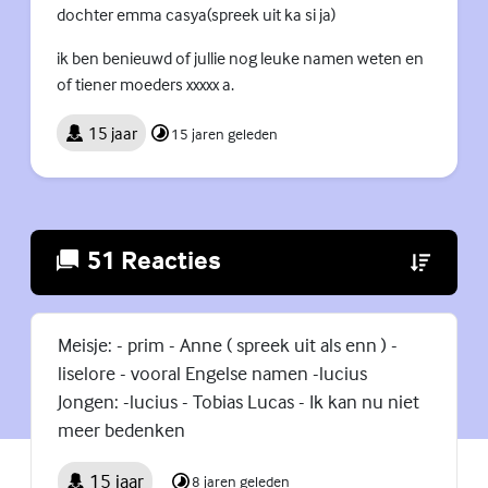
dochter emma casya(spreek uit ka si ja)
ik ben benieuwd of jullie nog leuke namen weten en
of tiener moeders xxxxx a.
15 jaar
15 jaren geleden
51 Reacties
(Externe lin
Meisje: - prim - Anne ( spreek uit als enn ) -
liselore - vooral Engelse namen -lucius
Jongen: -lucius - Tobias Lucas - Ik kan nu niet
meer bedenken
15 jaar
8 jaren geleden